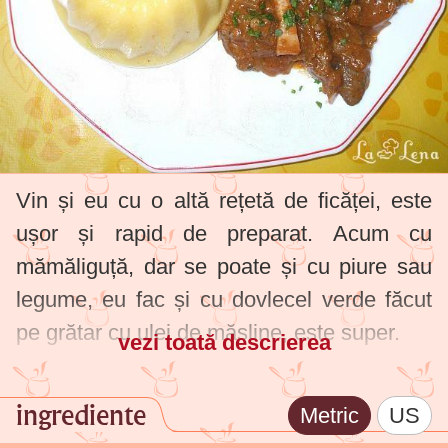
Vin și eu cu o altă rețetă de ficăței, este
ușor și rapid de preparat. Acum cu
mămăliguță, dar se poate și cu piure sau
legume, eu fac și cu dovlecel verde făcut
pe grătar cu ulei de măsline, este super.
vezi toată descrierea
Sper să trecem examenul, mai ales că am
ingrediente
Metric
US
un ajutor de nădejde care se ocupă de