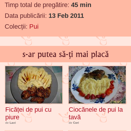
Timp total de pregătire:
45 min
Data publicării:
13 Feb 2011
Colecții:
Pui
s-ar putea să-ți mai placă
Ficăței de pui cu
Ciocănele de pui la
piure
tavă
de
Lavi
de
Cori