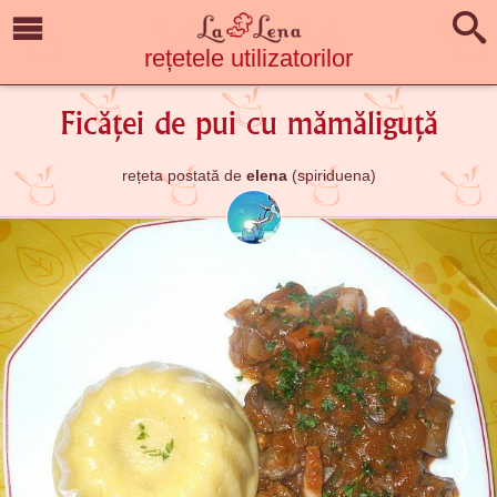
rețetele utilizatorilor
Ficăței de pui cu mămăliguță
rețeta postată de
elena
(spiriduena)