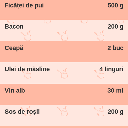
aranjat și decorat, mai face și pozele. Este
Ficăței de pui
500 g
fiica mea și vrea neapărat să vă pună și ea
o rețetă 100% preparată de ea.
Bacon
200 g
Ceapă
2 buc
Ulei de măsline
4 linguri
Vin alb
30 ml
Sos de roșii
200 g