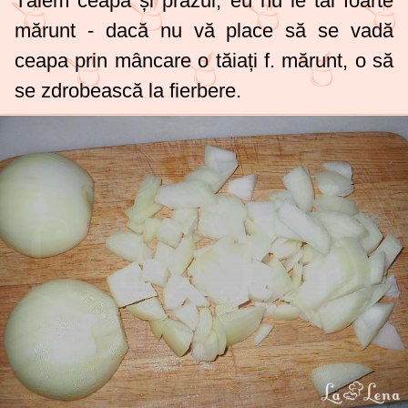
Tăiem ceapa și prazul, eu nu le tai foarte
mărunt - dacă nu vă place să se vadă
ceapa prin mâncare o tăiați f. mărunt, o să
se zdrobească la fierbere.