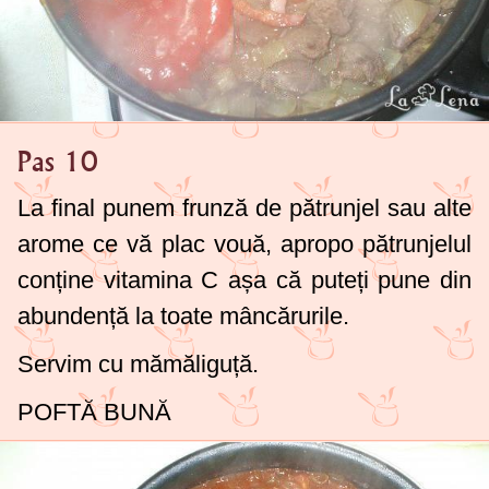
Pas 10
La final punem frunză de pătrunjel sau alte
arome ce vă plac vouă, apropo pătrunjelul
conține vitamina C așa că puteți pune din
abundență la toate mâncărurile.
Servim cu mămăliguță.
POFTĂ BUNĂ