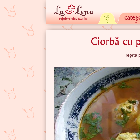
catego
rețetele utilizatorilor
Ciorbă cu p
rețeta 