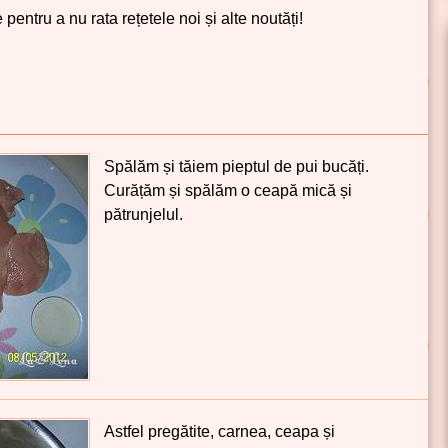
pentru a nu rata rețetele noi și alte noutăți!
Spălăm și tăiem pieptul de pui bucăți.
Curățăm și spălăm o ceapă mică și
pătrunjelul.
Astfel pregătite, carnea, ceapa și