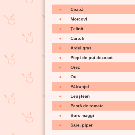
●
Ceapă
●
Morcovi
●
Țelină
●
Cartofi
●
Ardei gras
●
Piept de pui dezosat
●
Orez
●
Ou
●
Pătrunjel
●
Leuștean
●
Pastă de tomate
●
Borș maggi
●
Sare, piper