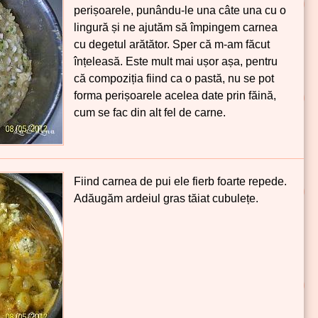
perișoarele, punându-le una câte una cu o
lingură și ne ajutăm să împingem carnea
cu degetul arătător. Sper că m-am făcut
înțeleasă. Este mult mai ușor așa, pentru
că compoziția fiind ca o pastă, nu se pot
forma perișoarele acelea date prin făină,
cum se fac din alt fel de carne.
Fiind carnea de pui ele fierb foarte repede.
Adăugăm ardeiul gras tăiat cubulețe.