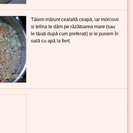
Tăiem mărunt cealaltă ceapă, iar morcovii
și țelina le dăm pe răzătoarea mare (sau
le tăiați după cum preferați) și le punem în
oală cu apă la fiert.