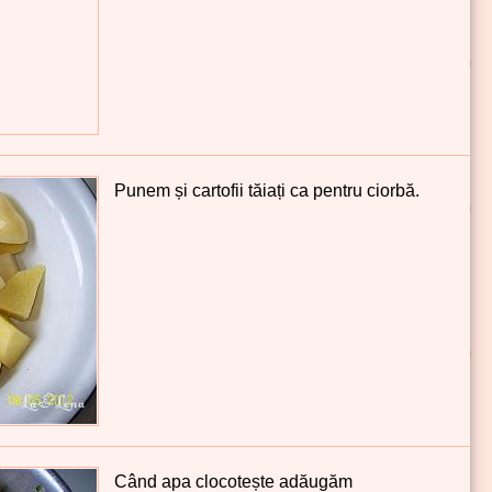
Punem și cartofii tăiați ca pentru ciorbă.
Când apa clocotește adăugăm