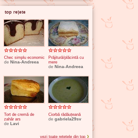
top rețete
Chec simplu economic
Prăjitură/plăcintă cu
de
Nina-Andreea
mere
de
Nina-Andreea
Tort de cremă de
Ciorbă rădăuțeană
zahăr ars
de
gabriela29sv
de
Lavi
vezi toate rețetele din top