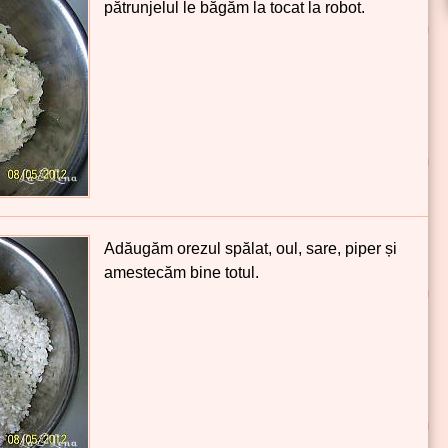
pătrunjelul le băgăm la tocat la robot.
Adăugăm orezul spălat, oul, sare, piper și
amestecăm bine totul.