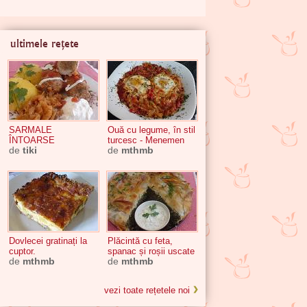
ultimele rețete
SARMALE
Ouă cu legume, în stil
ÎNTOARSE
turcesc - Menemen
de
tiki
de
mthmb
Dovlecei gratinați la
Plăcintă cu feta,
cuptor.
spanac și roșii uscate
de
mthmb
de
mthmb
vezi toate rețetele noi