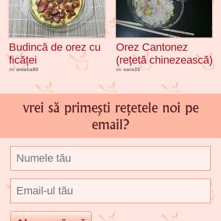
Budincă de orez cu
Orez Cantonez
ficăței
(rețetă chinezească)
de
amalia80
de
sara33
vrei să primești rețetele noi pe
email?