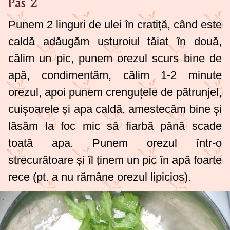
Pas 2
Punem
2 linguri
de ulei în cratiță, când este
caldă adăugăm usturoiul tăiat în două,
călim un pic, punem orezul scurs bine de
apă, condimentăm, călim 1-2 minute
orezul, apoi punem crenguțele de pătrunjel,
cuișoarele și apa caldă, amestecăm bine și
lăsăm la foc mic să fiarbă până scade
toată apa. Punem orezul într-o
strecurătoare și îl ținem un pic în apă foarte
rece (pt. a nu rămâne orezul lipicios).