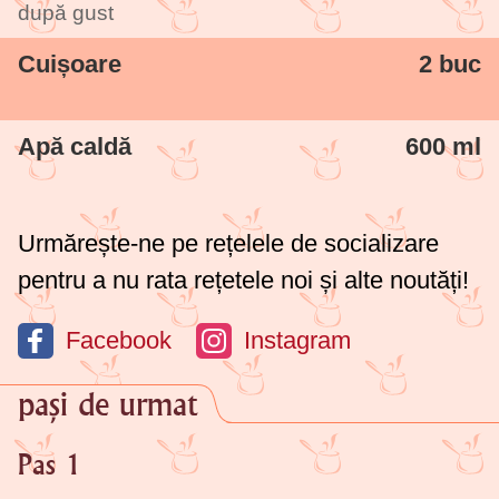
după gust
Cuișoare
2 buc
Apă caldă
600 ml
Urmărește-ne pe rețelele de socializare
pentru a nu rata rețetele noi și alte noutăți!
Facebook
Instagram
pași de urmat
Pas 1