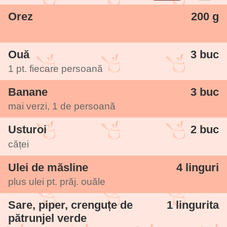
Orez
200 g
Ouă
3 buc
1 pt. fiecare persoană
Banane
3 buc
mai verzi, 1 de persoană
Usturoi
2 buc
căței
Ulei de măsline
4 linguri
plus ulei pt. prăj. ouăle
Sare, piper, crenguțe de
1 lingurita
pătrunjel verde