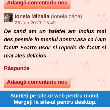
Ionela Mihaila
(Ionela oana)
26 Jan 2013, 15:49
De cand am un baietel am inclus mai
des pestele in meniul nostru,asa ca l-am
facut! Foarte usor si repede de facut si
mai ales delicios
Răspunde
Sunteți pe site-ul web pentru mobil.
Mergeți la site-ul pentru desktop.