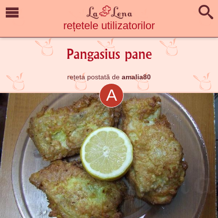
rețetele utilizatorilor
Pangasius pane
rețeta postată de
amalia80
A