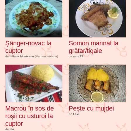
Șânger-novac la
Somon marinat la
cuptor
grătar/tigaie
de
Liliana Munteanu
(lilianamunteanu)
de
sara33
Macrou în sos de
Pește cu mujdei
roșii cu usturoi la
de
Lavi
cuptor
de
tiki