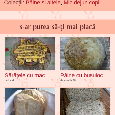
Colecții:
Pâine și altele
,
Mic dejun copii
s-ar putea să-ți mai placă
Sărățele cu mac
Pâine cu busuioc
de
Lavi
de
amalia80