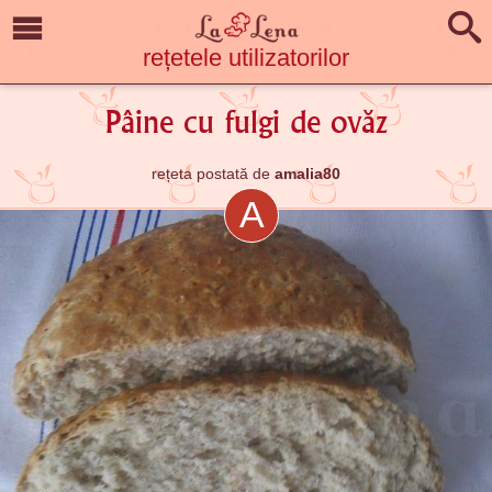
rețetele utilizatorilor
Pâine cu fulgi de ovăz
rețeta postată de
amalia80
A