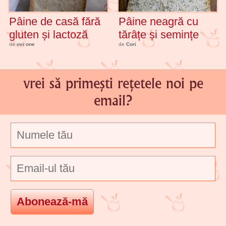
Pâine de casă fără
Pâine neagră cu
gluten și lactoză
tărâțe și semințe
de
ovi one
de
Cori
vrei să primești rețetele noi pe
email?