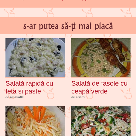
s-ar putea să-ți mai placă
Salată rapidă cu
Salată de fasole cu
feta și paste
ceapă verde
de
amalia80
de
crismi