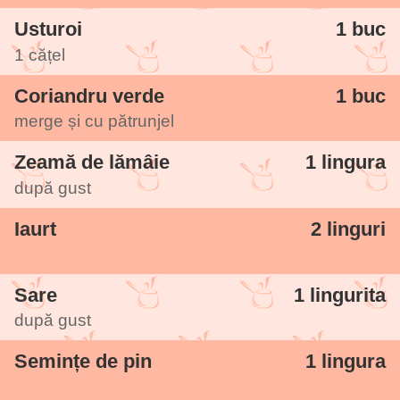
am mai pus, mi s-a părut că e mai bună
Usturoi
1 buc
așa. În schimb am garnisit-o cu niște
1 cățel
semințe de pin care s-au integrat perfect.
Coriandru verde
1 buc
merge și cu pătrunjel
Zeamă de lămâie
1 lingura
după gust
Iaurt
2 linguri
Sare
1 lingurita
după gust
Semințe de pin
1 lingura