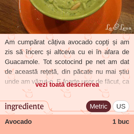
Am cumpărat câțiva avocado copți și am
zis să încerc și altceva cu ei în afara de
Guacamole. Tot scotocind pe net am dat
de această rețetă, din păcate nu mai știu
unde am văzut-o. E foarte ușor de făcut, ca
vezi toată descrierea
de altfel cam tot ce am văzut cu avocado.
Gustul e foarte răcoros, ușor. Merge
ingrediente
Metric
US
excelent pe pâine prăjită, dar și simplă.
Avocado
1 buc
Rețeta era și cu ulei de măsline, dar eu nu