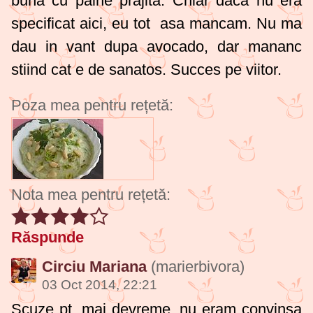
buna cu paine prajita. Chiar daca nu era
specificat aici, eu tot asa mancam. Nu ma
dau in vant dupa avocado, dar mananc
stiind cat e de sanatos. Succes pe viitor.
Poza mea pentru rețetă:
Nota mea pentru rețetă:
Răspunde
Circiu Mariana
(marierbivora)
03 Oct 2014, 22:21
Scuze pt. mai devreme, nu eram convinsa