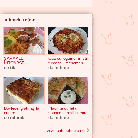
ultimele rețete
SARMALE
Ouă cu legume, în stil
ÎNTOARSE
turcesc - Menemen
de
tiki
de
mthmb
Dovlecei gratinați la
Plăcintă cu feta,
cuptor.
spanac și roșii uscate
de
mthmb
de
mthmb
vezi toate rețetele noi