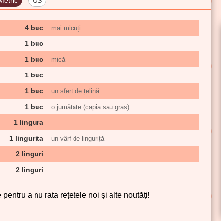
Metric
US
4 buc
mai micuți
1 buc
1 buc
mică
1 buc
1 buc
un sfert de țelină
1 buc
o jumătate (capia sau gras)
1 lingura
1 lingurita
un vârf de linguriță
2 linguri
2 linguri
pentru a nu rata rețetele noi și alte noutăți!