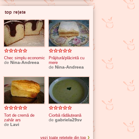
top rețete
Chec simplu economic
Prăjitură/plăcintă cu
de
Nina-Andreea
mere
de
Nina-Andreea
Tort de cremă de
Ciorbă rădăuțeană
zahăr ars
de
gabriela29sv
de
Lavi
vezi toate rețetele din top