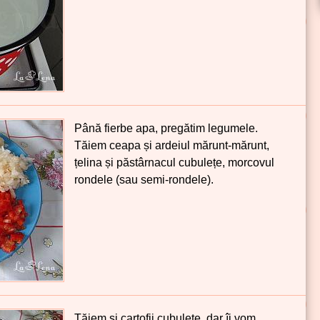
Până fierbe apa, pregătim legumele.
Tăiem ceapa și ardeiul mărunt-mărunt,
țelina și păstârnacul cubulețe, morcovul
rondele (sau semi-rondele).
Tăiem și cartofii cubulețe, dar îi vom