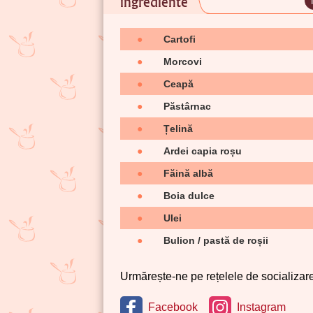
ingrediente
●
Cartofi
●
Morcovi
●
Ceapă
●
Păstârnac
●
Țelină
●
Ardei capia roșu
●
Făină albă
●
Boia dulce
●
Ulei
●
Bulion / pastă de roșii
Urmărește-ne pe rețelele de socializare 
Facebook
Instagram