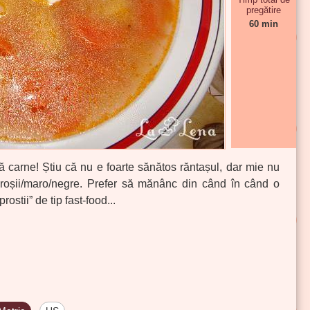
pregătire
60 min
ără carne! Știu că nu e foarte sănătos răntașul, dar mie nu
 roșii/maro/negre.
Prefer să mănânc din când în când o
ostii” de tip fast-food...