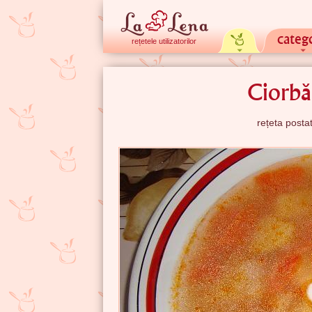
catego
rețetele utilizatorilor
Ciorbă
rețeta post