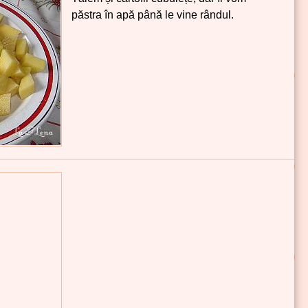
păstra în apă până le vine rândul.