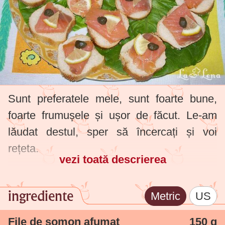
Sunt preferatele mele, sunt foarte bune,
foarte frumușele și ușor de făcut. Le-am
lăudat destul, sper să încercați și voi
rețeta.
vezi toată descrierea
ingrediente
Metric
US
File de somon afumat
150 g