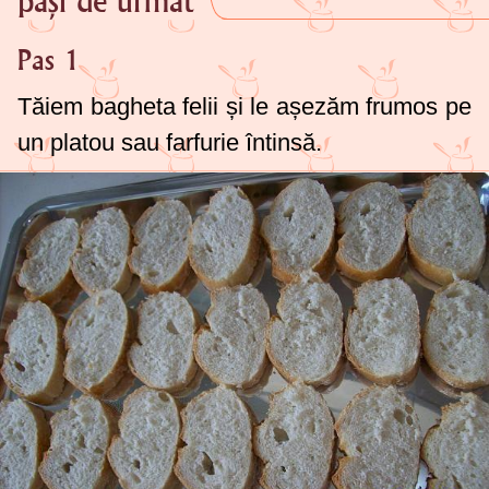
pași de urmat
Pas 1
Tăiem bagheta felii și le așezăm frumos pe
un platou sau farfurie întinsă.