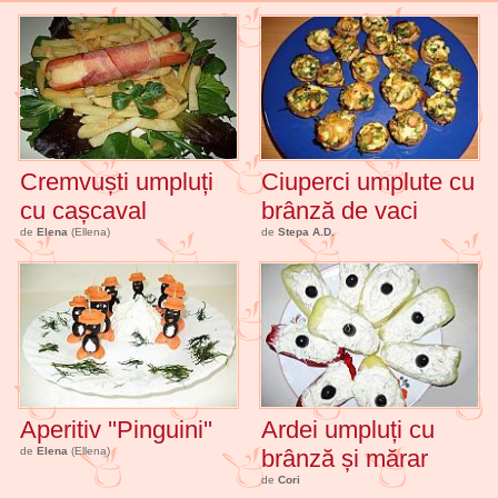
Cremvuști umpluți
Ciuperci umplute cu
cu cașcaval
brânză de vaci
de
Elena
(Ellena)
de
Stepa A.D.
Aperitiv ''Pinguini''
Ardei umpluți cu
de
Elena
(Ellena)
brânză și mărar
de
Cori