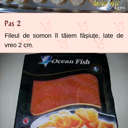
Pas 2
Fileul de somon îl tăiem fâșiuțe, late de
vreo
2 cm
.