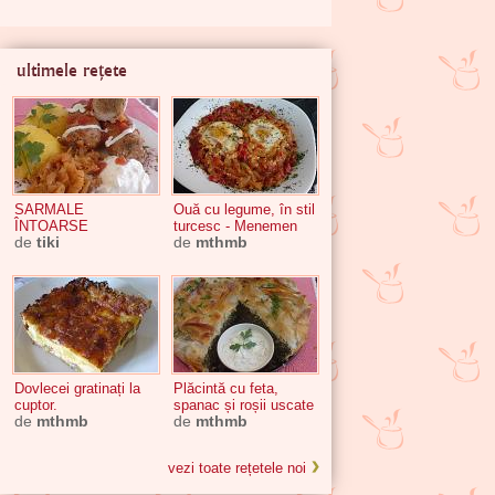
ultimele rețete
SARMALE
Ouă cu legume, în stil
ÎNTOARSE
turcesc - Menemen
de
tiki
de
mthmb
Dovlecei gratinați la
Plăcintă cu feta,
cuptor.
spanac și roșii uscate
de
mthmb
de
mthmb
vezi toate rețetele noi