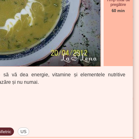
pregătire
60 min
 să vă dea energie, vitamine și elementele nutritive
zăre și nu numai.
Metric
US