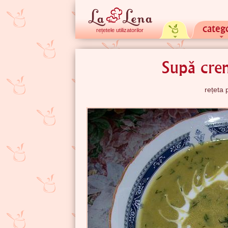
catego
rețetele utilizatorilor
Supă cre
rețeta 