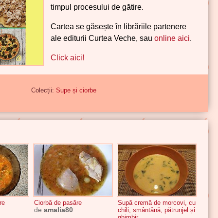
timpul procesului de gătire.
Cartea se găsește în librăriile partenere
ale editurii Curtea Veche, sau
online aici
.
Click aici!
Colecții:
Supe și ciorbe
re
Ciorbă de pasăre
Supă cremă de morcovi, cu
de
amalia80
chili, smântână, pătrunjel și
ghimbir