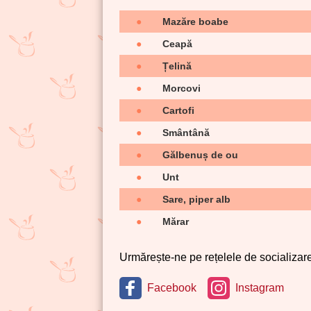
●
Mazăre boabe
●
Ceapă
●
Țelină
●
Morcovi
●
Cartofi
●
Smântână
●
Gălbenuș de ou
●
Unt
●
Sare, piper alb
●
Mărar
Urmărește-ne pe rețelele de socializare 
Facebook
Instagram