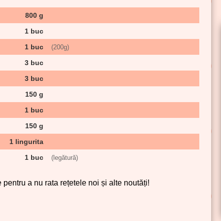
800 g
1 buc
1 buc
(
200g
)
3 buc
3 buc
150 g
1 buc
150 g
1 lingurita
1 buc
(legătură)
pentru a nu rata rețetele noi și alte noutăți!