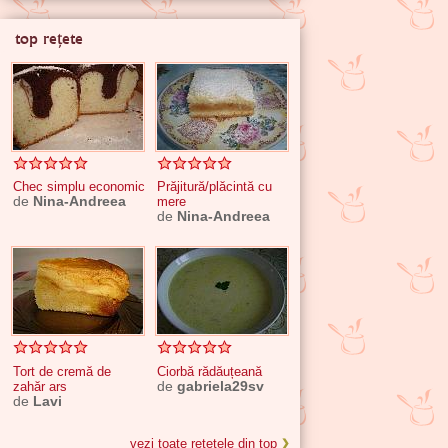
top rețete
Chec simplu economic
Prăjitură/plăcintă cu
de
Nina-Andreea
mere
de
Nina-Andreea
Tort de cremă de
Ciorbă rădăuțeană
zahăr ars
de
gabriela29sv
de
Lavi
vezi toate rețetele din top