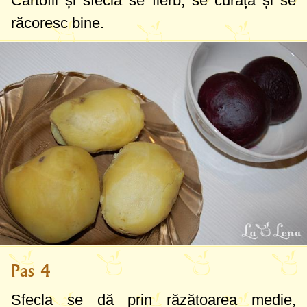
Cartofii și sfecla se fierb, se curăță și se
răcoresc bine.
Pas 4
Sfecla se dă prin răzătoarea medie,