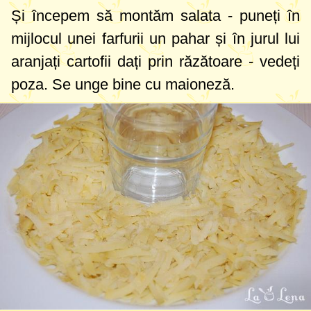
Și începem să montăm salata - puneți în
mijlocul unei farfurii
un pahar
și în jurul lui
aranjați cartofii dați prin răzătoare - vedeți
poza. Se unge bine cu maioneză.