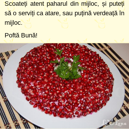
Scoateți atent paharul din mijloc, și puteți
să o serviți ca atare, sau puțină verdeață în
mijloc.
Poftă Bună!