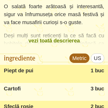
O salată foarte arătoasă și interesantă,
sigur va înfrumuseța orice masă festivă și
va face musafirii curioși s-o guste.
Deși mulți sunt reticenți la ce să facă cu
vezi toată descrierea
bobițele de rodie, salata se mănâncă ca
atare - de la rodie are o textură mai
ingrediente
Metric
US
crocantă. Pentru mai mofturoși le sugerați
să le aleagă deoparte.
Piept de pui
1 buc
Cartofi
3 buc
Sfeclă roșie
2 buc