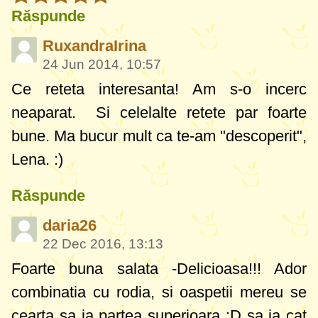
Răspunde
RuxandraIrina
24 Jun 2014, 10:57
Ce reteta interesanta! Am s-o incerc
neaparat. Si celelalte retete par foarte
bune. Ma bucur mult ca te-am "descoperit",
Lena. :)
Răspunde
daria26
22 Dec 2016, 13:13
Foarte buna salata -Delicioasa!!! Ador
combinatia cu rodia, si oaspetii mereu se
cearta sa ia partea superioara :D sa ia cat