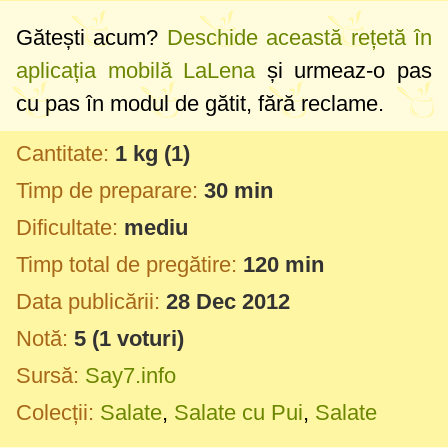
Gătești acum?
Deschide această rețetă în
aplicația mobilă LaLena
și urmeaz-o pas
cu pas în modul de gătit, fără reclame.
Cantitate:
1 kg
(1)
Timp de preparare:
30 min
Dificultate:
mediu
Timp total de pregătire:
120 min
Data publicării:
28 Dec 2012
Notă:
5
(
1
voturi)
Sursă:
Say7.info
Colecții:
Salate
,
Salate cu Pui
,
Salate