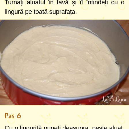
Turnați aluatul în tavă și îl întindeți cu o
lingură pe toată suprafața.
Pas 6
Cu o linguriță puneți deasupra, peste aluat,