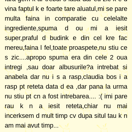
vina faptul k e foarte tare aluatul,mi se pare
multa faina in comparatie cu celelalte
ingrediente,spuma d ou mi a iesit
super,praful d budink e din cel kre fac
mereu,faina l fel,toate proaspete,nu stiu ce
s zic....apropo spuma era din cele 2 oua
intregi ,sau doar albusurile?a intrebat si
anabela dar nu i s a rasp,claudia bos i a
rasp pt reteta data d ea ,dar pana la urma
nu stiu pt cn a fost intrebarea.... :( imi pare
rau k n a iesit reteta,chiar nu mai
incerksem d mult timp cv dupa situl tau k n
am mai avut timp...