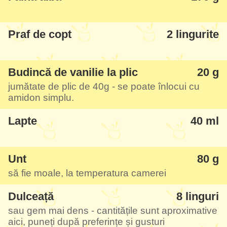
Și chestia cu dulceața - se fac niște canale
Praf de copt
2 lingurite
aromate și colorate în interiorul prăjiturii,
care completează aluatul acesta perfect.
Budincă de vanilie la plic
20 g
jumătate de plic de
40g
- se poate înlocui cu
Recomand s-o încercați neapărat, la noi
amidon simplu.
sigur de acum încolo va fi cea mai iubită
Lapte
40 ml
prăjitură!
Unt
80 g
să fie moale, la temperatura camerei
Dulceață
8 linguri
sau gem mai dens - cantitățile sunt aproximative
aici, puneți după preferințe și gusturi