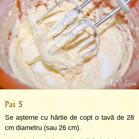
Pas 5
Se așterne cu hârtie de copt o tavă de
28
cm
diametru (sau
26 cm
).