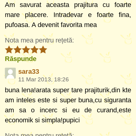
Am savurat aceasta prajitura cu foarte
mare placere. Intradevar e foarte fina,
pufoasa. A devenit favorita mea
Nota mea pentru rețetă:
Răspunde
sara33
11 Mar 2013, 18:26
buna lena!arata super tare prajiturik,din kte
am inteles este si super buna,cu siguranta
am sa o incerc si eu de curand,este
economik si simpla!pupici
Nota mea pentru rețetă: