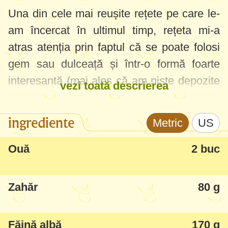
Una din cele mai reușite rețete pe care le-
am încercat în ultimul timp, rețeta mi-a
atras atenția prin faptul că se poate folosi
gem sau dulceață și într-o formă foarte
interesantă (mai ales că am niște depozite
vezi toată descrierea
de dulceturi care nu prea se mănâncă).
ingrediente
Metric
US
O altă chestie interesantă, în aluat se
folosește praf de budincă de vanilie, și să
Ouă
2 buc
vedeți ce aluat extraordinar iese! Soțul zice
că este ca un panettone (cozonac italian),
Zahăr
80 g
foarte fin, aromat, fraged - mi-a spus că
este cea mai tare prăjitură care am făcut-o
Făină albă
170 g
până acum...