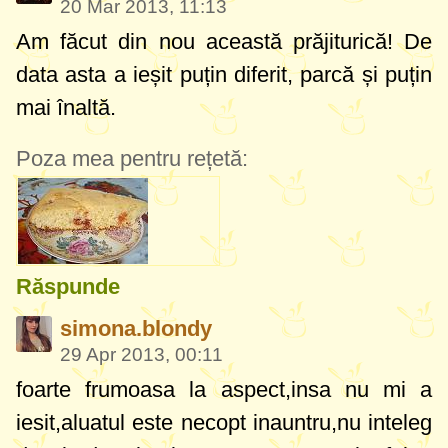
20 Mar 2013, 11:13
Am făcut din nou această prăjiturică! De
data asta a ieșit puțin diferit, parcă și puțin
mai înaltă.
Poza mea pentru rețetă:
Răspunde
simona.blondy
29 Apr 2013, 00:11
foarte frumoasa la aspect,insa nu mi a
iesit,aluatul este necopt inauntru,nu inteleg