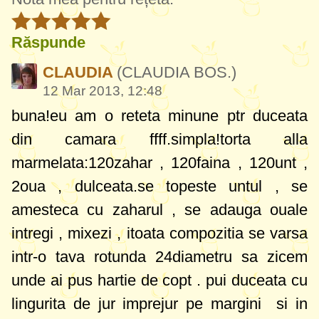
Răspunde
CLAUDIA
(CLAUDIA BOS.)
12 Mar 2013, 12:48
buna!eu am o reteta minune ptr duceata
din camara ffff.simpla!torta alla
marmelata:120zahar , 120faina , 120unt ,
2oua , dulceata.se topeste untul , se
amesteca cu zaharul , se adauga ouale
intregi , mixezi , itoata compozitia se varsa
intr-o tava rotunda 24diametru sa zicem
unde ai pus hartie de copt . pui duceata cu
lingurita de jur imprejur pe margini si in