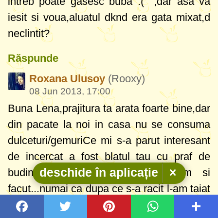
intreb poate gasesc buba :( ,dar asa va
iesit si voua,aluatul dknd era gata mixat,d
neclintit?
Răspunde
Roxana Ulusoy
(Rooxy)
08 Jun 2013, 17:00
Buna Lena,prajitura ta arata foarte bine,dar
din pacate la noi in casa nu se consuma
dulceturi/gemuri
Ce mi s-a parut interesant
de incercat a fost blatul tau cu praf de
deschide în aplicație
budinca de vanilie pe care l-am si
facut...numai ca dupa ce s-a racit l-am taiat
in doua si am pus crema de vanilie din