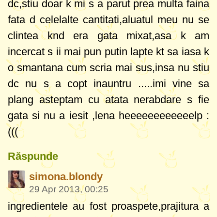
dc,stiu doar k mi s a parut prea multa faina
fata d celelalte cantitati,aluatul meu nu se
clintea knd era gata mixat,asa k am
incercat s ii mai pun putin lapte kt sa iasa k
o smantana cum scria mai sus,insa nu stiu
dc nu s a copt inauntru .....imi vine sa
plang asteptam cu atata nerabdare s fie
gata si nu a iesit ,lena heeeeeeeeeeeelp :
(((
Răspunde
simona.blondy
29 Apr 2013, 00:25
ingredientele au fost proaspete,prajitura a