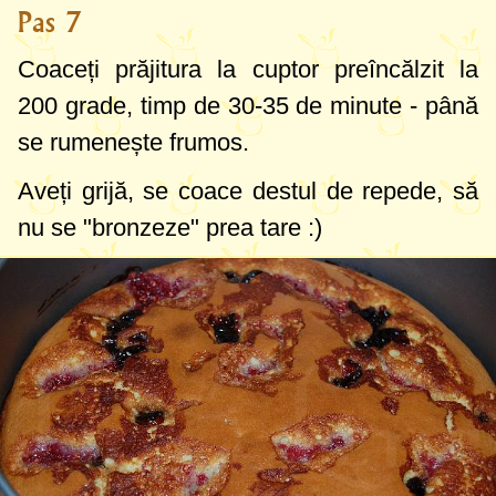
Pas 7
Coaceți prăjitura la cuptor preîncălzit la
200 grade
, timp de 30-35 de minute - până
se rumenește frumos.
Aveți grijă, se coace destul de repede, să
nu se "bronzeze" prea tare :)