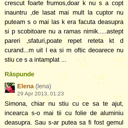
crescut foarte frumos,doar k nu s a copt
inauntru ,de lasat mai mult la cuptor nu
puteam s o mai las k era facuta deasupra
si p scobitoare nu a ramas nimik.....astept
pareri ,sfaturi,poate repet reteta kt d
curand...m uit l ea si m oftic deoarece nu
stiu ce s a intamplat ...
Răspunde
Elena
(lena)
29 Apr 2013, 01:23
Simona, chiar nu stiu cu ce sa te ajut,
incearca s-o mai tii cu folie de aluminiu
deasupra. Sau s-ar putea sa fi fost gemul