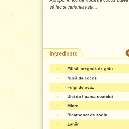
Apropo, în loc de nucă de cocos puteți
să fac și varianta asta...
ingrediente
●
Făină integrală de grâu
●
Nucă de cocos
●
Fulgi de ovăz
●
Ulei de floarea-soarelui
●
Miere
●
Bicarbonat de sodiu
●
Zahăr