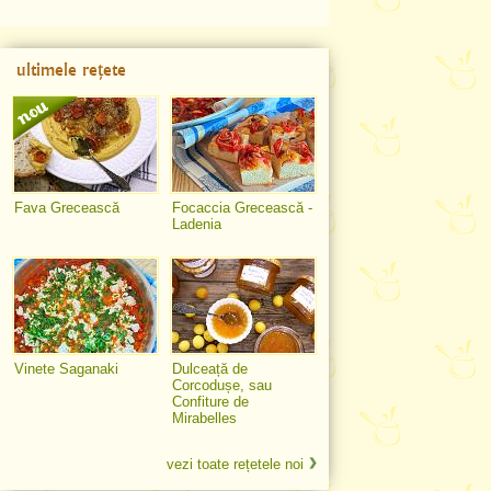
ultimele rețete
Fava Grecească
Focaccia Grecească -
Ladenia
Vinete Saganaki
Dulceață de
Corcodușe, sau
Confiture de
Mirabelles
vezi toate rețetele noi