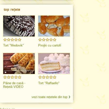
top rețete
Tort "Medovik"
Pirojki cu cartofi
Pâine de casă -
Tort "Raffaello"
Rețetă VIDEO
vezi toate rețetele din top