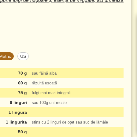
 pune fulgi de migdale și esență de migdale, azi urmează
Metric
US
70 g
sau făină albă
60 g
răzuită uscată
75 g
fulgi mai mari integrali
6 linguri
sau
100g
unt moale
1 lingura
1 lingurita
stins cu
2 linguri
de oțet sau suc de lămâie
50 g