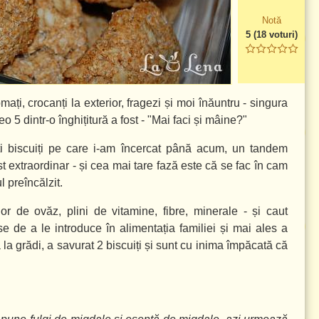
Notă
5
(
18
voturi)
mați, crocanți la exterior, fragezi și moi înăuntru - singura
 5 dintr-o înghițitură a fost - "Mai faci și mâine?"
iți biscuiți pe care i-am încercat până acum, un tandem
t extraordinar - și cea mai tare fază este că se fac în cam
 preîncălzit.
lor de ovăz, plini de vitamine, fibre, minerale - și caut
e de a le introduce în alimentația familiei și mai ales a
la grădi, a savurat 2 biscuiți și sunt cu inima împăcată că