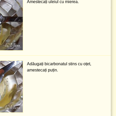
Amestecați uleiul cu mierea.
Adăugați bicarbonatul stins cu oțet,
amestecați puțin.