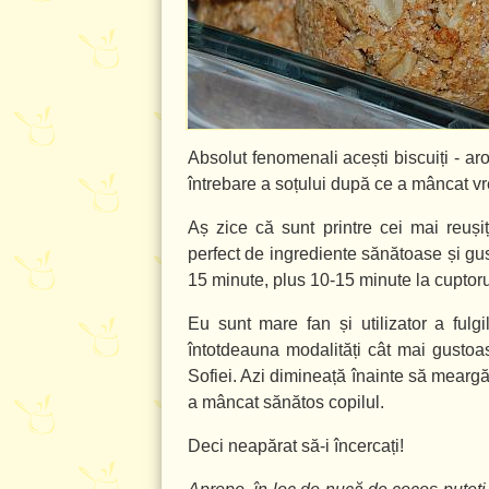
Absolut fenomenali acești biscuiți - aro
întrebare a soțului după ce a mâncat vreo
Aș zice că sunt printre cei mai reuș
perfect de ingrediente sănătoase și gus
15 minute, plus 10-15 minute la cuptorul
Eu sunt mare fan și utilizator a fulgi
întotdeauna modalități cât mai gustoas
Sofiei. Azi dimineață înainte să meargă 
a mâncat sănătos copilul.
Deci neapărat să-i încercați!