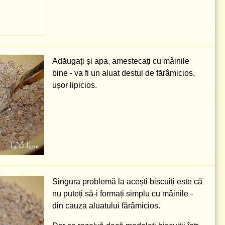
Adăugați și apa, amestecați cu mâinile
bine - va fi un aluat destul de fărâmicios,
ușor lipicios.
Singura problemă la acești biscuiți este că
nu puteți să-i formați simplu cu mâinile -
din cauza aluatului fărâmicios.