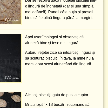
Dar se rezolvă dacă modelați biscuiții într-
o lingură de înghețată (dar și una simplă
mai adâncă). Puneți câte puțin și presați
bine să fie plină lingura până la margini.
Apoi ușor împingeți și observați că
alunecă bine și iese din lingură.
Autorul rețetei zice să întoarceți lingura și
să scuturați biscuiții în tava, la mine nu a
mers, doar scoși alunecând din lingură.
Aici toți biscuiții gata de pus la cuptor.
Mi-au ieșit fix 18 bucăți - recomand să