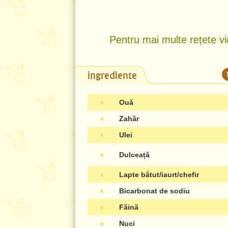
Pentru mai multe rețete vi
ingrediente
●
Ouă
●
Zahăr
●
Ulei
●
Dulceață
●
Lapte bătut/iaurt/chefir
●
Bicarbonat de sodiu
●
Făină
●
Nuci