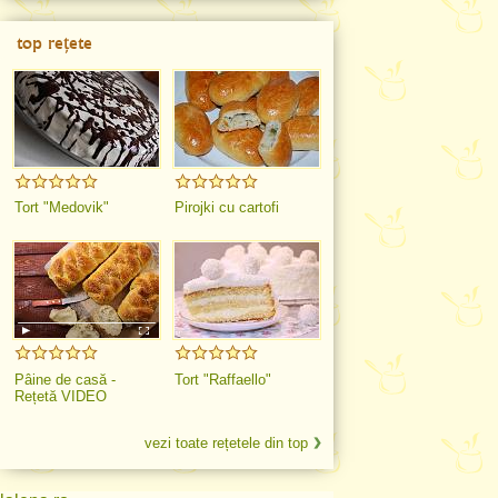
top rețete
Tort "Medovik"
Pirojki cu cartofi
Pâine de casă -
Tort "Raffaello"
Rețetă VIDEO
vezi toate rețetele din top