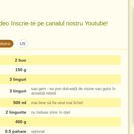
deo înscrie-te pe canalul nostru Youtube!
Metric
US
2 buc
150 g
3 linguri
sau gem - eu pun dulceață de vișine sau gutui în
3 linguri
această rețetă
500 ml
mai bine să fie unul mai lichid
2 lingurite
nu trebuie stins în oțet
400 g
0.5 pahare
opțional