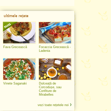
ultimele rețete
Fava Grecească
Focaccia Grecească -
Ladenia
Vinete Saganaki
Dulceață de
Corcodușe, sau
Confiture de
Mirabelles
vezi toate rețetele noi