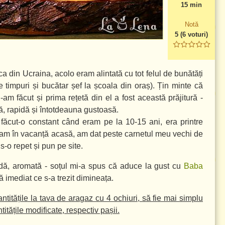
15 min
Notă
5
(
6
voturi)
a din Ucraina, acolo eram alintată cu tot felul de bunătăți
 timpuri și bucătar șef la școala din oraș). Țin minte că
-am făcut și prima rețetă din el a fost această prăjitură -
ă, rapidă și întotdeauna gustoasă.
 făcut-o constant când eram pe la 10-15 ani, era printre
 eram în vacanță acasă, am dat peste carnetul meu vechi de
s-o repet și pun pe site.
pidă, aromată - soțul mi-a spus că aduce la gust cu
Baba
ă imediat ce s-a trezit dimineața.
ntitățile la tava de aragaz cu 4 ochiuri, să fie mai simplu
itățile modificate, respectiv pașii.