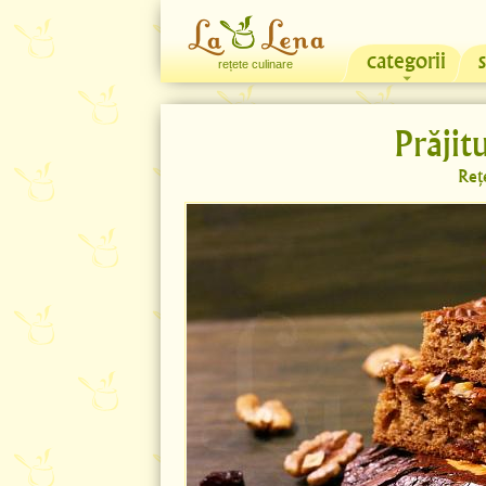
categorii
rețete culinare
Prăjit
Reț