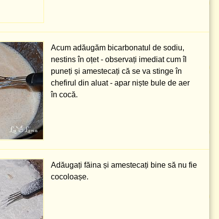
Acum adăugăm bicarbonatul de sodiu,
nestins în oțet - observați imediat cum îl
puneți și amestecați că se va stinge în
chefirul din aluat - apar niște bule de aer
în cocă.
Adăugați făina și amestecați bine să nu fie
cocoloașe.