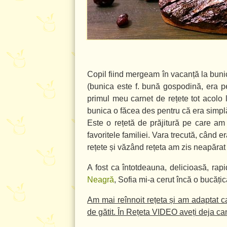
Copil fiind mergeam în vacanță la bunic
(bunica este f. bună gospodină, era pe
primul meu carnet de rețete tot acolo l
bunica o făcea des pentru că era simpl
Este o rețetă de prăjitură pe care am
favoritele familiei. Vara trecută, când
rețete și văzând rețeta am zis neapărat 
A fost ca întotdeauna, delicioasă, ra
Neagră
, Sofia mi-a cerut încă o bucățic
Am mai reînnoit rețeta și am adaptat ca
de gătit. În Rețeta VIDEO aveți deja cant