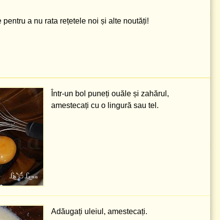
pentru a nu rata rețetele noi și alte noutăți!
Într-un bol puneți ouăle și zahărul,
amestecați cu o lingură sau tel.
Adăugați uleiul, amestecați.