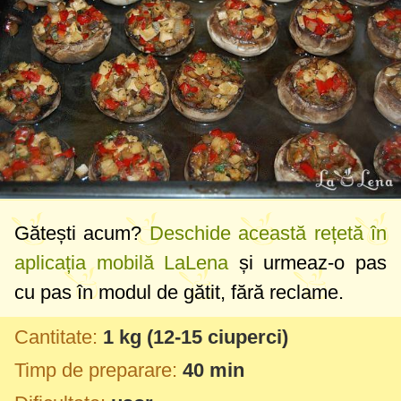
Gătești acum?
Deschide această rețetă în
aplicația mobilă LaLena
și urmeaz-o pas
cu pas în modul de gătit, fără reclame.
Cantitate:
1 kg
(12-15 ciuperci)
Timp de preparare:
40 min