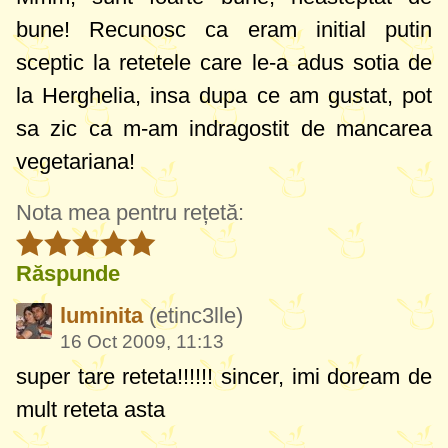
bune! Recunosc ca eram initial putin
sceptic la retetele care le-a adus sotia de
la Herghelia, insa dupa ce am gustat, pot
sa zic ca m-am indragostit de mancarea
vegetariana!
Nota mea pentru rețetă:
Răspunde
luminita
(etinc3lle)
16 Oct 2009, 11:13
super tare reteta!!!!!! sincer, imi doream de
mult reteta asta