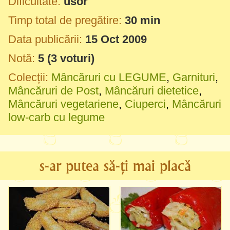
Dificultate:
usor
Timp total de pregătire:
30 min
Data publicării:
15 Oct 2009
Notă:
5
(
3
voturi)
Colecții:
Mâncăruri cu LEGUME
,
Garnituri
,
Mâncăruri de Post
,
Mâncăruri dietetice
,
Mâncăruri vegetariene
,
Ciuperci
,
Mâncăruri
low-carb cu legume
s-ar putea să-ți mai placă