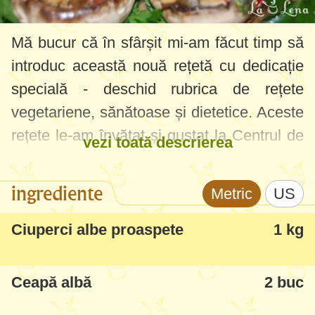
Mă bucur că în sfârșit mi-am făcut timp să
introduc această nouă rețetă cu dedicație
specială - deschid rubrica de rețete
vegetariene, sănătoase și dietetice. Aceste
rețete le-am învățat și gustat la Centrul de
vezi toată descrierea
Medicină Lifestyle "Herghelia"
(
http://herghelia.org
/) - mulțumiri multe
ingrediente
Metric
US
acestor persoane deosebite, vă doresc să
continuați cu succes această misiune
Ciuperci albe proaspete
1 kg
medicală foarte utilă tuturor.
Ceapă albă
2 buc
Referitor la rețeta de față - foarte simplă,
gustoasă, un pic modificată ca să fie