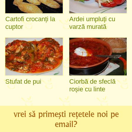
Cartofi crocanți la
Ardei umpluți cu
cuptor
varză murată
Stufat de pui
Ciorbă de sfeclă
roșie cu linte
vrei să primești rețetele noi pe
email?