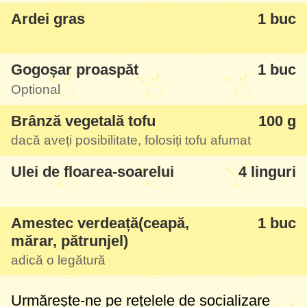
Ardei gras
1 buc
dietetică și vegetariană.
Gogoșar proaspăt
1 buc
Optional
Brânză vegetală tofu
100 g
dacă aveți posibilitate, folosiți tofu afumat
Ulei de floarea-soarelui
4 linguri
Amestec verdeață(ceapă,
1 buc
mărar, pătrunjel)
adică o legătură
Urmărește-ne pe rețelele de socializare