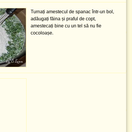
Turnați amestecul de spanac într-un bol,
adăugați făina și praful de copt,
amestecați bine cu un tel să nu fie
cocoloașe.