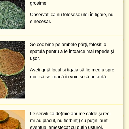
grosime.
Observați că nu folosesc ulei în tigaie, nu
e necesar.
Se coc bine pe ambele părți, folosiți o
spatulă pentru a le întoarce mai repede și
ușor.
Aveți grijă focul și tigaia să fie mediu spre
mic, să se coacă în voie și să nu ardă.
Le serviți calde(mie anume calde și reci
mi-au plăcut, nu fierbinți) cu puțin iaurt,
eventual amestecat cu puțin usturoi.