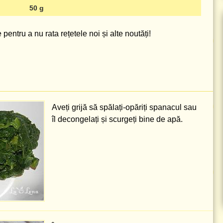
50 g
pentru a nu rata rețetele noi și alte noutăți!
Aveți grijă să spălați-opăriți spanacul sau
îl decongelați și scurgeți bine de apă.