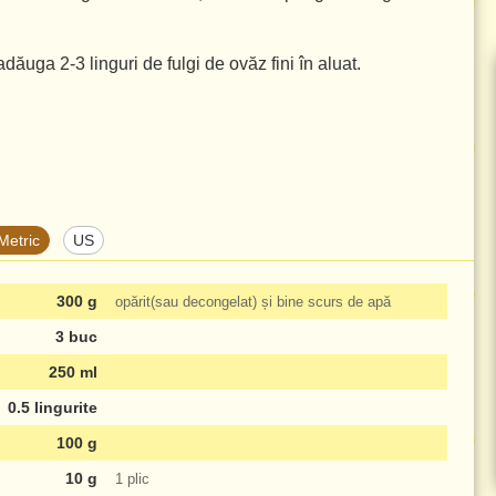
i adăuga
2-3 linguri
de fulgi de ovăz fini în aluat.
Metric
US
300 g
opărit(sau decongelat) și bine scurs de apă
3 buc
250 ml
0.5 lingurite
100 g
10 g
1 plic