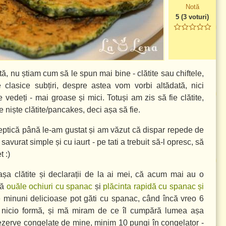
Notă
5
(
3
voturi)
, nu știam cum să le spun mai bine - clătite sau chiftele,
 clasice subțiri, despre astea vom vorbi altădată, nici
e vedeți - mai groase și mici. Totuși am zis să fie clătite,
e niște clătite/pancakes, deci așa să fie.
eptică până le-am gustat și am văzut că dispar repede de
m savurat simple și cu iaurt - pe tati a trebuit să-l opresc, să
 :)
șa clătite și declarații de la ai mei, că acum mai au o
gă
ouăle ochiuri cu spanac
și
plăcinta rapidă cu spanac și
e minuni delicioase pot găti cu spanac, când încă vreo 6
 nicio formă, și mă miram de ce îl cumpără lumea așa
 rezerve congelate de mine, minim 10 pungi în congelator -