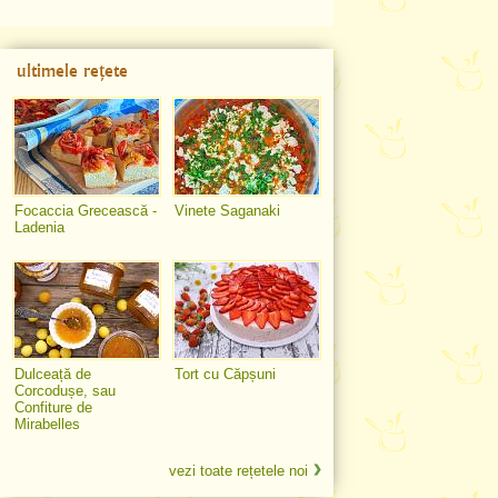
ultimele rețete
Focaccia Grecească -
Vinete Saganaki
Ladenia
Dulceață de
Tort cu Căpșuni
Corcodușe, sau
Confiture de
Mirabelles
vezi toate rețetele noi