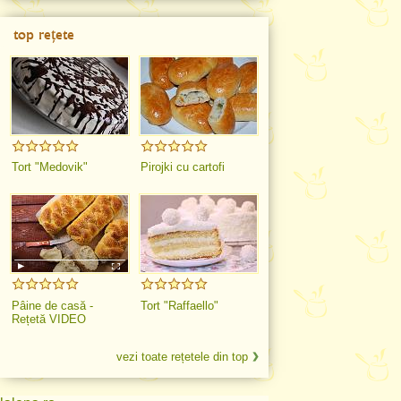
top rețete
Tort "Medovik"
Pirojki cu cartofi
Pâine de casă -
Tort "Raffaello"
Rețetă VIDEO
vezi toate rețetele din top