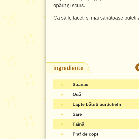
opărit și scurs.
Ca să le faceți și mai sănătoase puteț
ingrediente
●
Spanac
●
Ouă
●
Lapte bătut/iaurt/chefir
●
Sare
●
Făină
●
Praf de copt