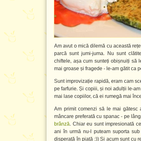
Am avut o mică dilemă cu această rețetă
parcă sunt jumi-juma. Nu sunt clătite
chiftele, așa cum sunteți obișnuiți să l
mai groase și fragede - le-am gătit ca p
Sunt improvizație rapidă, eram cam sc
pe farfurie. Și copiii, și noi adulții le-a
mai lase copiilor, că ei rumegă mai încet
Am primit comenzi să le mai gătesc a
mâncare preferată cu spanac - pe lân
brânză
. Chiar eu sunt impresionată c
ani în urmă nu-l puteam suporta sub
disperată în piață :)) Și acum sunt cu