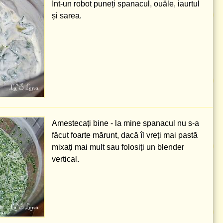
Înt-un robot puneți spanacul, ouăle, iaurtul
și sarea.
Amestecați bine - la mine spanacul nu s-a
făcut foarte mărunt, dacă îl vreți mai pastă
mixați mai mult sau folosiți un blender
vertical.