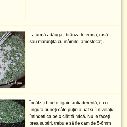
La urmă adăugați brânza telemea, rasă
sau mărunțită cu mâinile, amestecați.
Încălziți bine o tigaie antiaderentă, cu o
lingură puneți câte puțin aluat și îl nivelați/
întindeți ca pe o clătită mică. Nu le faceți
prea subțiri, trebuie să fie cam de
5-6mm