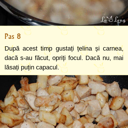
Pas 8
După acest timp gustați țelina și carnea,
dacă s-au făcut, opriți focul. Dacă nu, mai
lăsați puțin capacul.