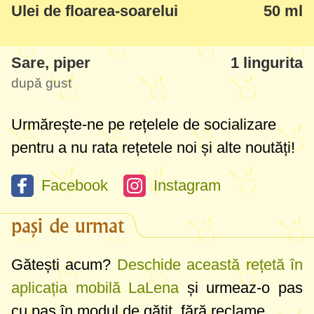
Ulei de floarea-soarelui
50 ml
este țelină. Un plus este că țelina nu
conține caloriile cartofului. Așa că
Sare, piper
1 lingurita
recomand să aveți în vedere rețeta nu
după gust
numai pentru diversificare dar și dacă țineți
la siluetă și mod de mâncare sănătos.
Urmărește-ne pe rețelele de socializare
pentru a nu rata rețetele noi și alte noutăți!
Puteți folosi și carne de porc(de fapt așa a
fost rețeta originală), dar mai fragedă și să
Facebook
Instagram
se facă mai repede - gen mușchiuleț sau
cotlet. Am improvizat acasă cu pieptul de
pași de urmat
pui și ne-a plăcut mai mult decât cu porc.
Gătești acum?
Deschide această rețetă în
aplicația mobilă LaLena
și urmeaz-o pas
cu pas în modul de gătit, fără reclame.