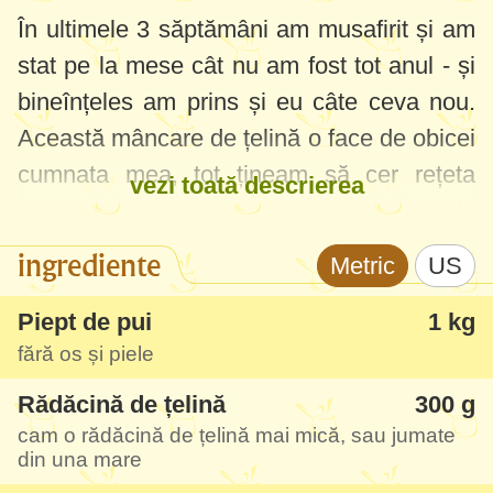
În ultimele 3 săptămâni am musafirit și am
stat pe la mese cât nu am fost tot anul - și
bineînțeles am prins și eu câte ceva nou.
Această mâncare de țelină o face de obicei
cumnata mea, tot țineam să cer rețeta
vezi toată descrierea
pentru că ne-a impresionat f.mult.
Niciodată nu am crezut că țelina poate
ingrediente
Metric
US
avea așa un gust perfect - Sofia mânca
"cartofi" și nu și-a dat seama că de fapt era
Piept de pui
1 kg
fără os și piele
țelină. Soțului i-am făcut-o deja de 2 ori
într-o săptămână.
Rădăcină de țelină
300 g
cam o rădăcină de țelină mai mică, sau jumate
Toți de obicei cred că este o mâncare de
din una mare
cartofi mai aromată, mai greu ghicesc că