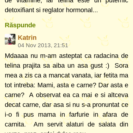
de vitamine, iar telina este un puternic
detoxifiant si reglator hormonal...
Răspunde
Katrin
04 Nov 2013, 21:51
Mdaaaa nu m-am asteptat ca radacina de
telina prajita sa aiba un asa gust :) Sora
mea a zis ca a mancat vanata, iar fetita ma
tot intreba: Mami, asta e carne? Dar asta e
carne?
A observat ea ca mai e si altceva
decat carne, dar asa si nu s-a pronuntat ce
i-o fi pus mama in farfurie in afara de
carnita.
Am servit alaturi de salata din