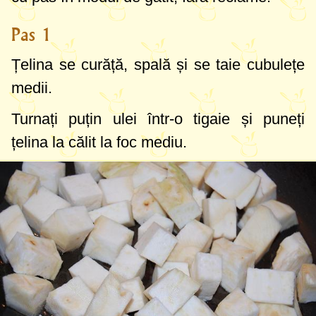
Pas 1
Țelina se curăță, spală și se taie cubulețe
medii.
Turnați puțin ulei într-o tigaie și puneți
țelina la călit la foc mediu.