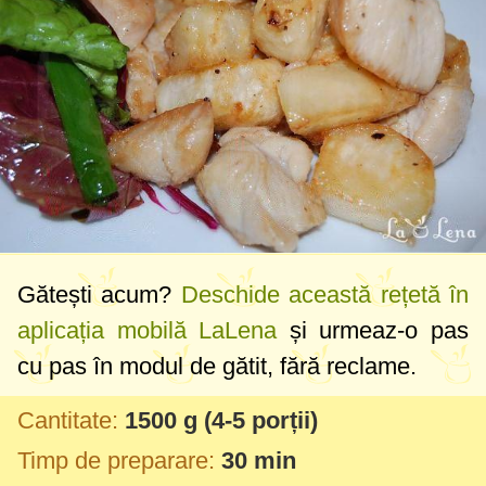
Gătești acum?
Deschide această rețetă în
aplicația mobilă LaLena
și urmeaz-o pas
cu pas în modul de gătit, fără reclame.
Cantitate:
1500 g
(4-5 porții)
Timp de preparare:
30 min