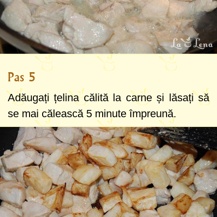
Pas 5
Adăugați țelina călită la carne și lăsați să
se mai călească 5 minute împreună.