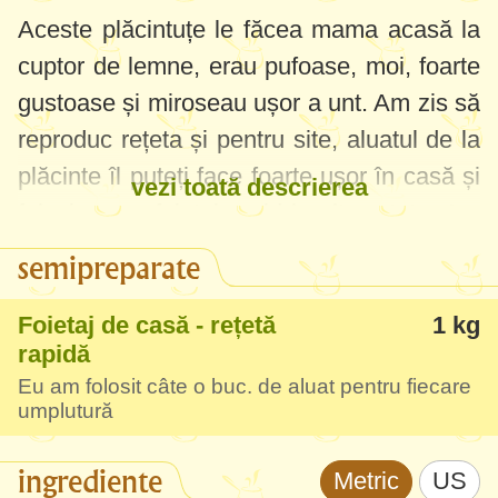
Aceste plăcintuțe le făcea mama acasă la
cuptor de lemne, erau pufoase, moi, foarte
gustoase și miroseau ușor a unt. Am zis să
reproduc rețeta și pentru site, aluatul de la
plăcinte îl puteți face foarte ușor în casă și
vezi toată descrierea
folosi ca un foietaj rapid la alte rețete. Am
dat și exemplu de câteva umpluturi de
semipreparate
plăcinte, mai jos, în pașii rețetei. Cantitățile
care le-am dat la fiecare tip de umplutură
Foietaj de casă - rețetă
1 kg
rapidă
sunt cam pentru 20 de plăcinte - aveți grijă
Eu am folosit câte o buc. de aluat pentru fiecare
dacă vreți să faceți plăcinte mai puține,
umplutură
micșorați cantitățile respectiv.
ingrediente
Metric
US