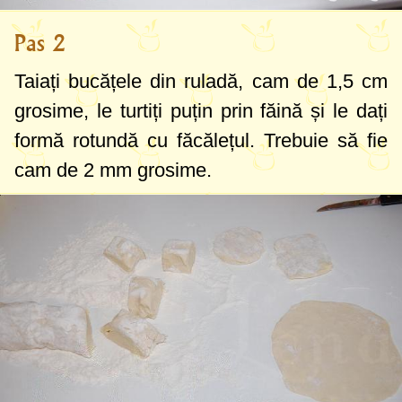
Pas 2
Taiați bucățele din ruladă, cam de 1,
5 cm
grosime, le turtiți puțin prin făină și le dați
formă rotundă cu făcălețul. Trebuie să fie
cam de
2 mm
grosime.