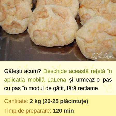
Gătești acum?
Deschide această rețetă în
aplicația mobilă LaLena
și urmeaz-o pas
cu pas în modul de gătit, fără reclame.
Cantitate:
2 kg
(20-25 plăcintuțe)
Timp de preparare:
120 min