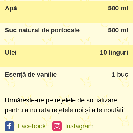
Apă
500 ml
Dacă totuși nu vă descurcați cu ele, ungeți
cu puțin ulei și un șervețel tigaia înainte de
Suc natural de portocale
500 ml
a coace fiecare clătită.
Ulei
10 linguri
Esență de vanilie
1 buc
Urmărește-ne pe rețelele de socializare
pentru a nu rata rețetele noi și alte noutăți!
Facebook
Instagram