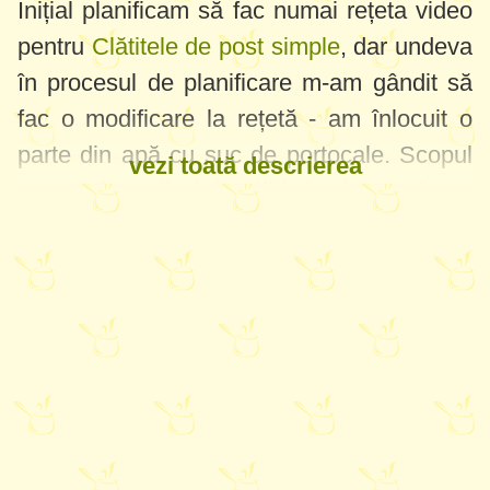
Inițial planificam să fac numai rețeta video
pentru
Clătitele de post simple
, dar undeva
în procesul de planificare m-am gândit să
fac o modificare la rețetă - am înlocuit o
parte din apă cu suc de portocale. Scopul
vezi toată descrierea
meu a fost să obțin clătitele de o culoare
galben mai intensă, ca cele cu ouă.
Rezultatele au depășit toate așteptările -
pe lângă faptul că am avut clătitele foarte
frumoase, sucul de portocale a intrat în
reacție cu bicarbonatul și am avut clătitele
și mai fragede, cu găurele apetisante și
mult mai rumene.