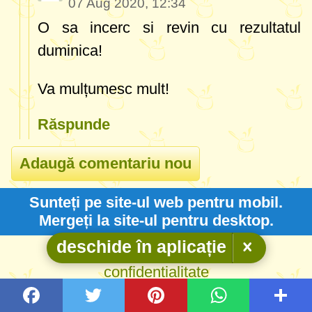
07 Aug 2020, 12:34
O sa incerc si revin cu rezultatul
duminica!
Va mulțumesc mult!
Răspunde
Sunteți pe site-ul web pentru mobil.
Mergeți la site-ul pentru desktop.
deschide în aplicație
Centrul de preferinte pentru
confidentialitate
Copyright © 2026
Designed by
Igor Butuc