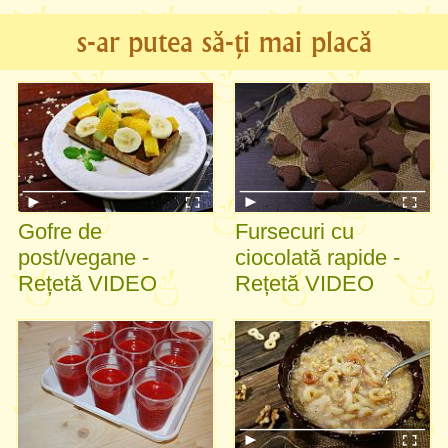
s-ar putea să-ți mai placă
Gofre de
Fursecuri cu
post/vegane -
ciocolată rapide -
Rețetă VIDEO
Rețetă VIDEO