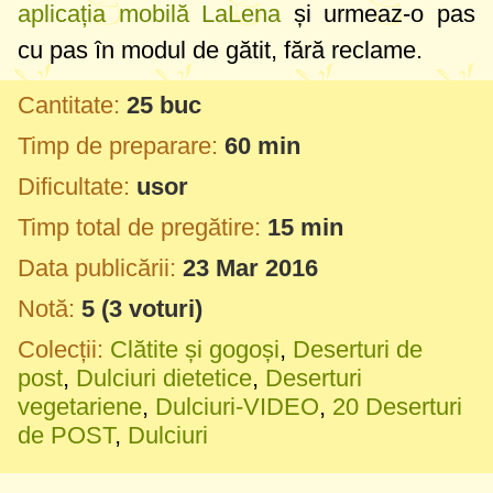
aplicația mobilă LaLena
și urmeaz-o pas
cu pas în modul de gătit, fără reclame.
Cantitate:
25 buc
Timp de preparare:
60 min
Dificultate:
usor
Timp total de pregătire:
15 min
Data publicării:
23 Mar 2016
Notă:
5
(
3
voturi)
Colecții:
Clătite și gogoși
,
Deserturi de
post
,
Dulciuri dietetice
,
Deserturi
vegetariene
,
Dulciuri-VIDEO
,
20 Deserturi
de POST
,
Dulciuri