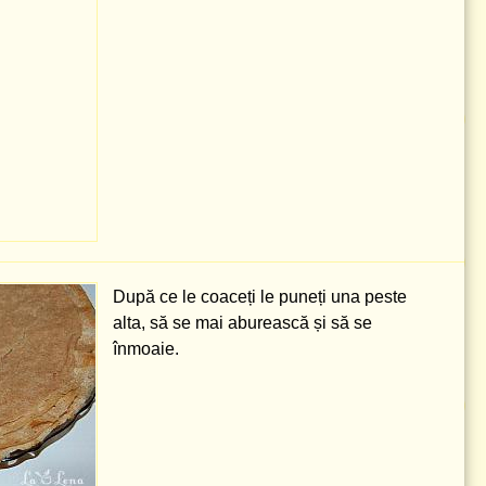
După ce le coaceți le puneți una peste
alta, să se mai aburească și să se
înmoaie.