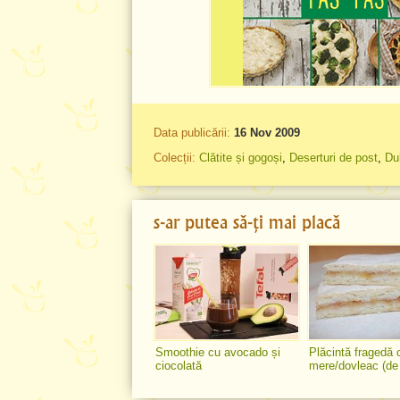
Data publicării:
16 Nov 2009
Colecții:
Clătite și gogoși
,
Deserturi de post
,
Dul
s-ar putea să-ți mai placă
Smoothie cu avocado și
Plăcintă fragedă 
ciocolată
mere/dovleac (de