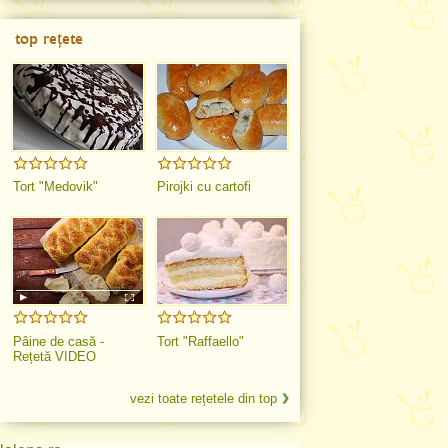
top rețete
Tort "Medovik"
Pirojki cu cartofi
Pâine de casă -
Tort "Raffaello"
Rețetă VIDEO
vezi toate rețetele din top