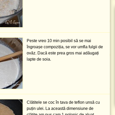
Peste vreo 10 min posibil să se mai
îngroașe compoziția, se vor umfla fulgii de
ovăz. Dacă este prea gros mai adăugați
lapte de soia.
Clătitele se coc în tava de teflon unsă cu
puțin ulei. La această dimensiune de
clătite am pus cam 1 polonic de aluat.