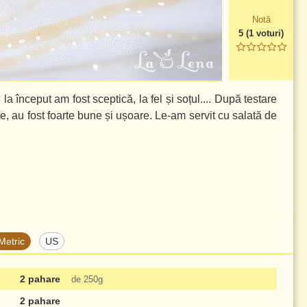
Notă
5
(
1
voturi)
la început am fost sceptică, la fel și soțul.... După testare
te, au fost foarte bune și ușoare. Le-am servit cu salată de
Metric
US
2 pahare
de
250g
2 pahare