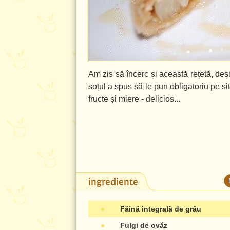
Am zis să încerc și această rețetă, deși 
soțul a spus să le pun obligatoriu pe si
fructe și miere - delicios...
ingrediente
●
Făină integrală de grâu
●
Fulgi de ovăz