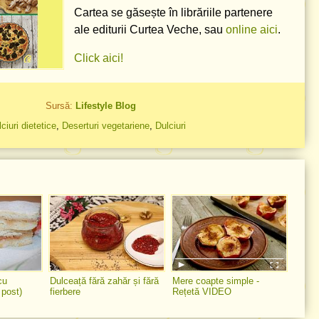
Cartea se găsește în librăriile partenere
ale editurii Curtea Veche, sau
online aici
.
Click aici!
Sursă:
Lifestyle Blog
ciuri dietetice
,
Deserturi vegetariene
,
Dulciuri
cu
Dulceață fără zahăr și fără
Mere coapte simple -
 post)
fierbere
Rețetă VIDEO