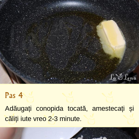
Pas 4
Adăugați conopida tocată, amestecați și
căliți iute vreo 2-3 minute.