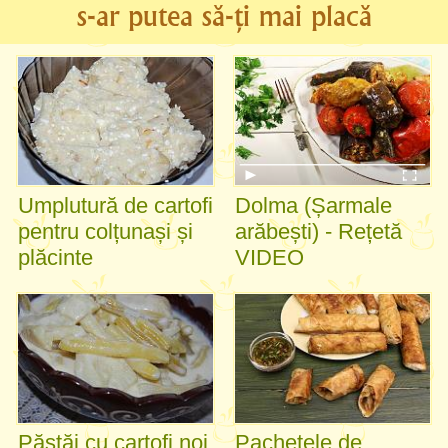
s-ar putea să-ți mai placă
Umplutură de cartofi
Dolma (Șarmale
pentru colțunași și
arăbești) - Rețetă
plăcinte
VIDEO
Păstăi cu cartofi noi
Pachețele de