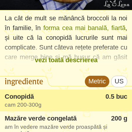
La cât de mult se mănâncă broccoli la noi
în familie, în
forma cea mai banală, fiartă
,
și uite că la conopidă lucrurile sunt mai
complicate. Sunt câteva rețete preferate cu
care merge bine și mă bucur că am găsit
vezi toată descrierea
încă o combinație, de data asta cu mazăre.
Rețeta aceasta de conopidă este bună ca
ingrediente
Metric
US
puteți combina mai multă mazăre sau
conopidă după plac. De exemplu, eu prefer
Conopidă
0.5 buc
cam
200-300g
să fie mai multă mazăre decât conopidă,
iese ca un fel de "orez" dietetic cu mazăre.
Mazăre verde congelată
200 g
am în vedere mazăre verde proaspătă și
Rețeta din care m-am inspirat era cu