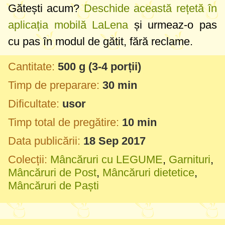
Gătești acum?
Deschide această rețetă în
aplicația mobilă LaLena
și urmeaz-o pas
cu pas în modul de gătit, fără reclame.
Cantitate:
500 g
(3-4 porții)
Timp de preparare:
30 min
Dificultate:
usor
Timp total de pregătire:
10 min
Data publicării:
18 Sep 2017
Colecții:
Mâncăruri cu LEGUME
,
Garnituri
,
Mâncăruri de Post
,
Mâncăruri dietetice
,
Mâncăruri de Paști