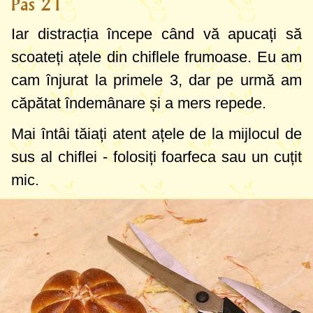
Pas 21
Iar distracția începe când vă apucați să
scoateți ațele din chiflele frumoase. Eu am
cam înjurat la primele 3, dar pe urmă am
căpătat îndemânare și a mers repede.
Mai întâi tăiați atent ațele de la mijlocul de
sus al chiflei - folosiți foarfeca sau un cuțit
mic.