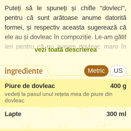
Puteți să le spuneți și chifle "dovleci",
pentru că sunt arătoase anume datorită
formei, și respectiv aceasta sugerează că
ele au și dovleac în compoziție. Le-am gătit
ieri pentru că nu aveam dovleac mare în
vezi toată descrierea
care să sculptăm, dar fetele au vrut cumva
să se distreze. Așa că le-am copt chifle în
ingrediente
Metric
US
formă de dovleci mici și cu dințișorii au
sculptat ochi și gură în fiecare... la sugestia
Piure de dovleac
400 g
vedeți la pasul unul rețeta mea de piure din
lui tati, bineînțeles :)
dovleac
Eu m-am "distrat" mult modelându-le, inițial
Lapte
300 ml
mi-a plăcut enorm ideea și forma, dar să
știți că aveți ceva treabă dacă alegeți să