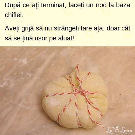
După ce ați terminat, faceți un nod la baza
chiflei.
Aveți grijă să nu strângeți tare ața, doar cât
să se țină ușor pe aluat!