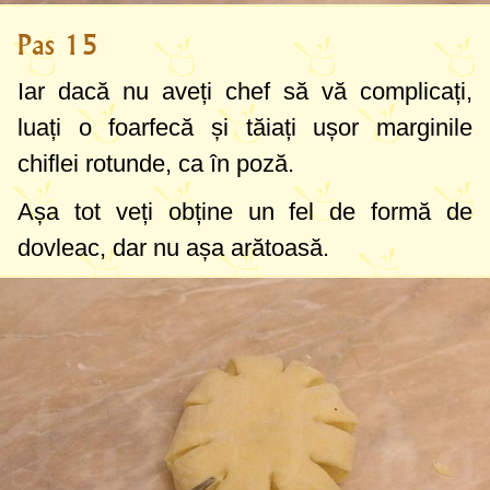
Pas 15
Iar dacă nu aveți chef să vă complicați,
luați o foarfecă și tăiați ușor marginile
chiflei rotunde, ca în poză.
Așa tot veți obține un fel de formă de
dovleac, dar nu așa arătoasă.