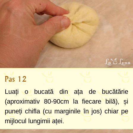
Pas 12
Luați o bucată din ața de bucătărie
(aproximativ
80-90cm
la fiecare bilă), și
puneți chifla (cu marginile în jos) chiar pe
mijlocul lungimii aței.