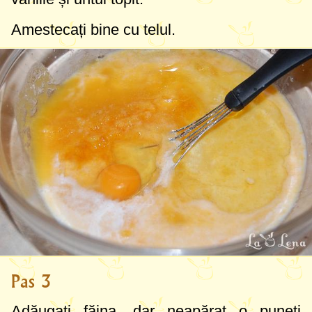
Amestecați bine cu telul.
Pas 3
Adăugați făina, dar neapărat o puneți