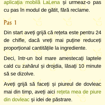
aplicația mobilă LaLena
și urmeaz-o pas
cu pas în modul de gătit, fără reclame.
Pas 1
Din start aveți grijă că rețeta este pentru 24
de chifle, dacă vreți mai puține reduceți
proporțional cantitățile la ingrediente.
Deci, într-un bol mare amestecați laptele
cald cu zahărul și drojdia, lăsați 10 minute
să se dizolve.
Aveți grijă să faceți și piureul de dovleac
mai din timp, aveți aici
rețeta mea de piure
din dovleac
și idei de păstrare.