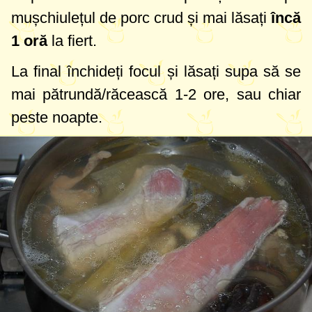
mușchiulețul de porc crud și mai lăsați
încă
1 oră
la fiert.
La final închideți focul și lăsați supa să se
mai pătrundă/răcească 1-2 ore, sau chiar
peste noapte.