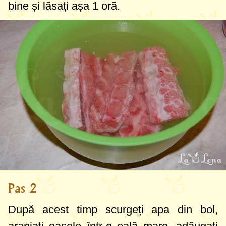
bine și lăsați așa 1 oră.
Pas 2
După acest timp scurgeți apa din bol,