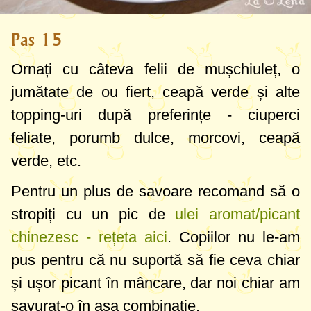
Pas 15
Ornați cu câteva felii de mușchiuleț, o
jumătate de ou fiert, ceapă verde și alte
topping-uri după preferințe - ciuperci
feliate, porumb dulce, morcovi, ceapă
verde, etc.
Pentru un plus de savoare recomand să o
stropiți cu un pic de
ulei aromat/picant
chinezesc - rețeta aici
. Copiilor nu le-am
pus pentru că nu suportă să fie ceva chiar
și ușor picant în mâncare, dar noi chiar am
savurat-o în așa combinație.