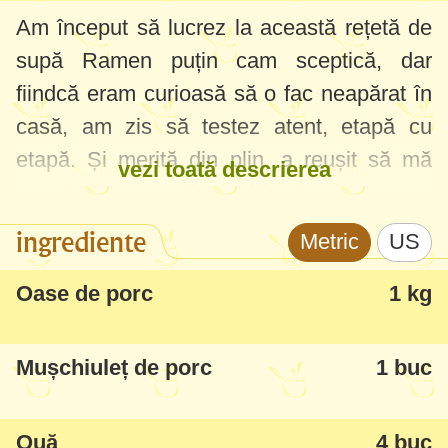
Am început să lucrez la această rețetă de
supă Ramen puțin cam sceptică, dar
fiindcă eram curioasă să o fac neapărat în
casă, am zis să testez atent, etapă cu
etapă. Și merită din plin, a reușit să mă
vezi toată descrierea
surprindă această combinație de arome,
chiar să ne placă la toți, inclusiv și copiilor.
ingrediente
Metric
US
Supa ramen japoneză are 3 mari
Oase de porc
1 kg
componente - o supă de carne hrănitoare
și aromată, tăițeii japonezi/noodles și
Mușchiuleț de porc
1 buc
toppingurile. Recomand neapărat să faceți
în primul rând supa așa cum trebuie, fiartă
Ouă
4 buc
bine cu oase și legumele specifice