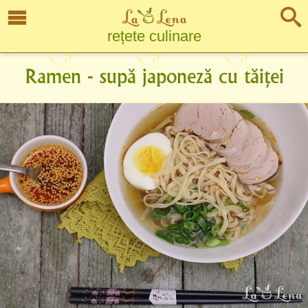
rețete culinare
Ramen - supă japoneză cu tăiței