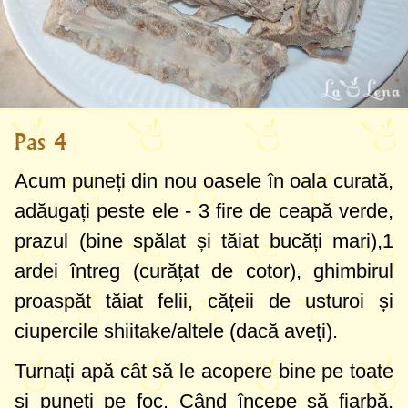
Pas 4
Acum puneți din nou oasele în oala curată,
adăugați peste ele - 3 fire de ceapă verde,
prazul (bine spălat și tăiat bucăți mari),1
ardei întreg (curățat de cotor), ghimbirul
proaspăt tăiat felii, cățeii de usturoi și
ciupercile shiitake/altele (dacă aveți).
Turnați apă cât să le acopere bine pe toate
și puneți pe foc. Când începe să fiarbă,