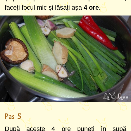
faceți focul mic și lăsați așa
4 ore
.
Pas 5
După aceste 4 ore puneți în supă