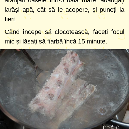
aranjați oasele într-o oală mare, adăugați
iarăși apă, cât să le acopere, și puneți la
fiert.
Când începe să clocotească, faceți focul
mic și lăsați să fiarbă încă 15 minute.