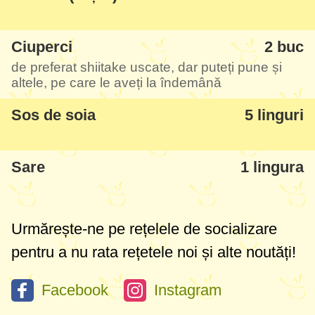
morcovi cruzi tăiați fideluță. La noi am pus
în plus și niște ciuperci shiitake fierte din
supă, ar merge și niște ciuperci urechi de
Ciuperci
2 buc
de preferat shiitake uscate, dar puteți pune și
lemn, deci vă adaptați.
altele, pe care le aveți la îndemână
Bineînțeles că rețeta mea de supă Ramen
Sos de soia
5 linguri
este una simplă, dar sunt foarte multe
variante de ramen mai șmechere, însă
Sare
1 lingura
baza tot de aici pornește. Este o rețetă
simplă și universală, pentru începători în
special, iar când dați de gust, puteți
Urmărește-ne pe rețelele de socializare
experimenta și cu alte rețete mai avansate.
pentru a nu rata rețetele noi și alte noutăți!
Facebook
Instagram