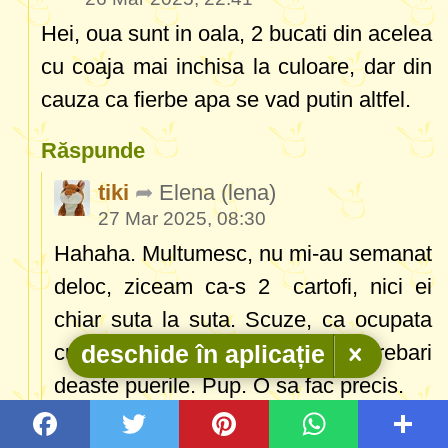
Hei, oua sunt in oala, 2 bucati din acelea
cu coaja mai inchisa la culoare, dar din
cauza ca fierbe apa se vad putin altfel.
Răspunde
tiki
Elena
(lena)
27 Mar 2025, 08:30
Hahaha. Multumesc, nu mi-au semanat
deloc, ziceam ca-s 2 cartofi, nici ei
chiar suta la suta. Scuze, ca ocupata
cum esti, te deranjez cu intrebari
deschide în aplicație
deaste puerile. Pup. O sa fac precis.
Răspunde