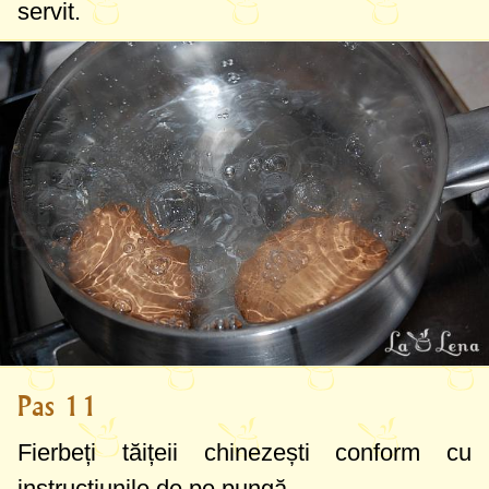
servit.
Pas 11
Fierbeți tăițeii chinezești conform cu
instrucțiunile de pe pungă.