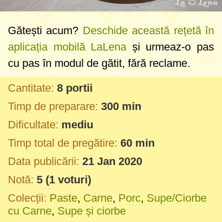
Gătești acum?
Deschide această rețetă în
aplicația mobilă LaLena
și urmeaz-o pas
cu pas în modul de gătit, fără reclame.
Cantitate:
8 portii
Timp de preparare:
300 min
Dificultate:
mediu
Timp total de pregătire:
60 min
Data publicării:
21 Jan 2020
Notă:
5
(
1
voturi)
Colecții:
Paste
,
Carne
,
Porc
,
Supe/Ciorbe
cu Carne
,
Supe și ciorbe