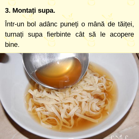
3. Montați supa.
Într-un bol adânc puneți o mână de tăiței,
turnați supa fierbinte cât să le acopere
bine.