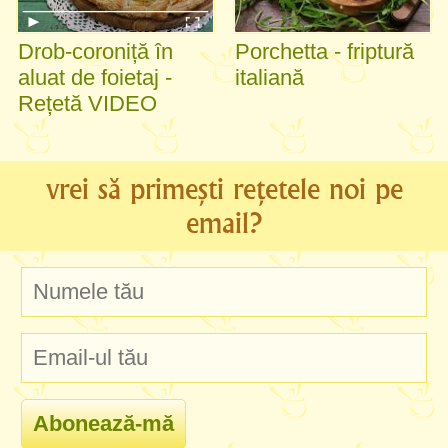
Drob-coroniță în
Porchetta - friptură
aluat de foietaj -
italiană
Rețetă VIDEO
vrei să primești rețetele noi pe
email?