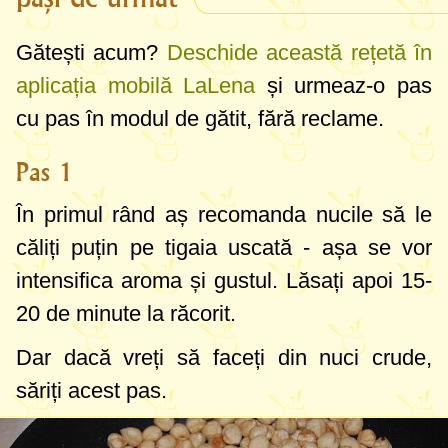
pentru a face nutella de casă folosesc 2
roboți. Asta numai pentru a scuti robotul
Gătești acum?
Deschide această rețetă în
mic de un plus de efort, pentru că untul de
aplicația mobilă LaLena
și urmeaz-o pas
nuci solicită mult orice blender. Al meu are
cu pas în modul de gătit, fără reclame.
o siguranță care oprește atunci când
roboțelul este supraîncălzit, deci am
Pas 1
așteptat 2-3 ore pentru a continua. Aveți
În primul rând aș recomanda nucile să le
grijă să nu vă stricați blenderele și să le
căliți puțin pe tigaia uscată - așa se vor
folosiți pe cele cu rezistență și putere mai
intensifica aroma și gustul. Lăsați apoi 15-
mare.
20 de minute la răcorit.
Dar dacă vreți să faceți din nuci crude,
săriți acest pas.