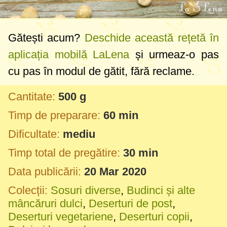
Gătești acum?
Deschide această rețetă în
aplicația mobilă LaLena
și urmeaz-o pas
cu pas în modul de gătit, fără reclame.
Cantitate:
500 g
Timp de preparare:
60 min
Dificultate:
mediu
Timp total de pregătire:
30 min
Data publicării:
20 Mar 2020
Colecții:
Sosuri diverse
,
Budinci și alte
mâncăruri dulci
,
Deserturi de post
,
Deserturi vegetariene
,
Deserturi copii
,