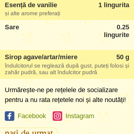
Esență de vanilie
1 lingurita
îndulcitor pulbere, dar oricât de fin este
și alte arome preferați
acesta, tot scârțâie puțin în nutella. Aș
Sare
0.25
recomanda să folosiți îndulcitor lichid,
lingurite
miere, siropul preferat (de agave sau arțar).
Referitor la nuci, în varianta exemplară
Sirop agave/artar/miere
50 g
este să o faceți cu alune de pădure, dar
îndulcitorul se reglează după gust, puteți folosi și
încercasem și o variantă cu nuci
zahăr pudră, sau alt îndulcitor pudră
românești. Iese ușor mai aromată și cu un
gust mai specific ușor amar, dar tot foarte
Urmărește-ne pe rețelele de socializare
bună - deci dacă vreți să o încercați, puteți
pentru a nu rata rețetele noi și alte noutăți!
folosi orice nuci aveți la îndemână.
Facebook
Instagram
În plus, veți observa mai jos în pași, că
pași de urmat