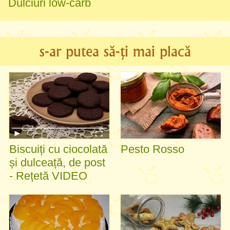
Dulciuri low-carb
s-ar putea să-ți mai placă
Biscuiți cu ciocolată
Pesto Rosso
și dulceață, de post
- Rețetă VIDEO