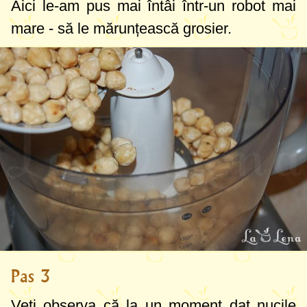
Aici le-am pus mai întâi într-un robot mai
mare - să le mărunțească grosier.
Pas 3
Veți observa că la un moment dat nucile