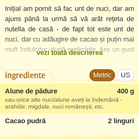
Inițial am pornit să fac unt de nuci, dar am
ajuns până la urmă să vă arăt rețeta de
nutella de casă - de fapt tot este unt de
nuci, dar cu adăugire de cacao și puțin mai
mult îndulcitor, după preferințe. Are un gust
vezi toată descrierea
ceva mai intens de nuci decât nutella din
comerț, bineînțeles, și textura ușor mai
ingrediente
Metric
US
grunjoasă (asta depinde de care blender
aveți). Dar este foarte bună - de post, mai
Alune de pădure
400 g
sau orice alte nuci/alune aveți la îndemână -
sănătoasă, și adaptabilă regimului low-carb
arahide, migdale, nuci românești, etc.
(dacă folosiți îndulcitor cu indice glicemic
Cacao pudră
2 linguri
scăzut).
Aici în poze vedeți varianta mea cu