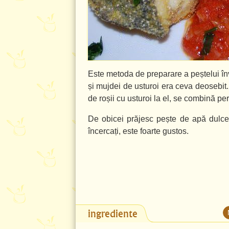
Este metoda de preparare a peștelui în
și mujdei de usturoi era ceva deosebit
de roșii cu usturoi la el, se combină per
De obicei prăjesc pește de apă dulce
încercați, este foarte gustos.
ingrediente