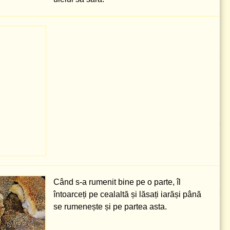
Când s-a rumenit bine pe o parte, îl
întoarceți pe cealaltă și lăsați iarăși până
se rumenește și pe partea asta.