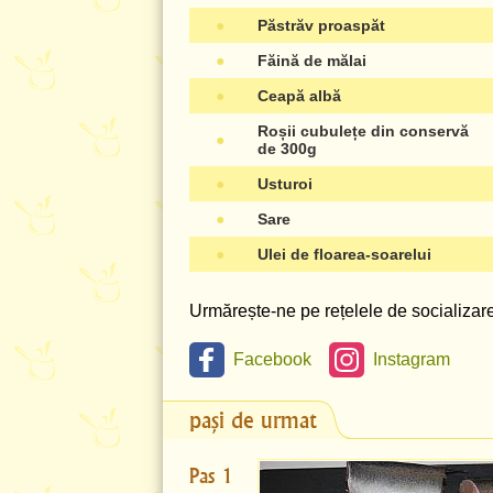
●
Păstrăv proaspăt
●
Făină de mălai
●
Ceapă albă
Roșii cubulețe din conservă
●
de 300g
●
Usturoi
●
Sare
●
Ulei de floarea-soarelui
Urmărește-ne pe rețelele de socializare 
Facebook
Instagram
pași de urmat
Pas 1