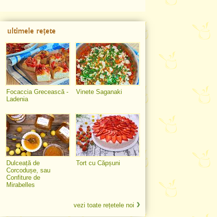
ultimele rețete
Focaccia Grecească -
Vinete Saganaki
Ladenia
Dulceață de
Tort cu Căpșuni
Corcodușe, sau
Confiture de
Mirabelles
vezi toate rețetele noi