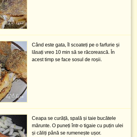
Când este gata, îl scoateți pe o farfurie și
lăsați vreo 10 min să se răcorească. În
acest timp se face sosul de roșii.
Ceapa se curăță, spală și taie bucătele
mărunte. O puneți într-o tigaie cu puțin ulei
și căliți până se rumenește ușor.