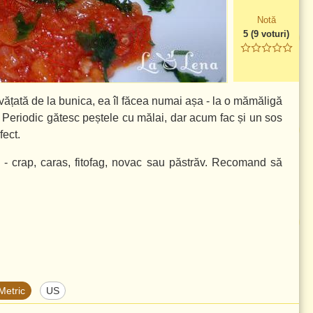
Notă
5
(
9
voturi)
vățată de la bunica, ea îl făcea numai așa - la o mămăligă
. Periodic gătesc peștele cu mălai, dar acum fac și un sos
fect.
 - crap, caras, fitofag, novac sau păstrăv. Recomand să
Metric
US