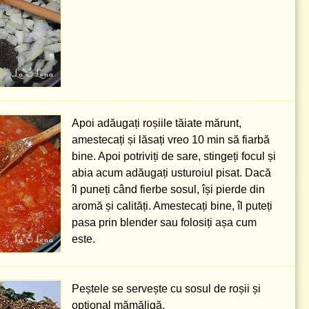
Apoi adăugați roșiile tăiate mărunt,
amestecați și lăsați vreo 10 min să fiarbă
bine. Apoi potriviți de sare, stingeți focul și
abia acum adăugați usturoiul pisat. Dacă
îl puneți când fierbe sosul, își pierde din
aromă și calități. Amestecați bine, îl puteți
pasa prin blender sau folosiți așa cum
este.
Peștele se servește cu sosul de roșii și
opțional mămăligă.