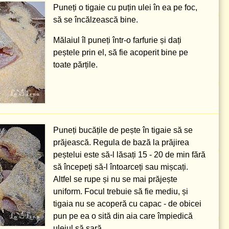
Puneți o tigaie cu puțin ulei în ea pe foc,
să se încălzească bine.
Mălaiul îl puneți într-o farfurie și dați
peștele prin el, să fie acoperit bine pe
toate părțile.
Puneți bucățile de pește în tigaie să se
prăjească. Regula de bază la prăjirea
peștelui este să-l lăsați 15 - 20 de min fără
să începeți să-l întoarceți sau mișcați.
Altfel se rupe și nu se mai prăjește
uniform. Focul trebuie să fie mediu, și
tigaia nu se acoperă cu capac - de obicei
pun pe ea o sită din aia care împiedică
uleiul să sară.