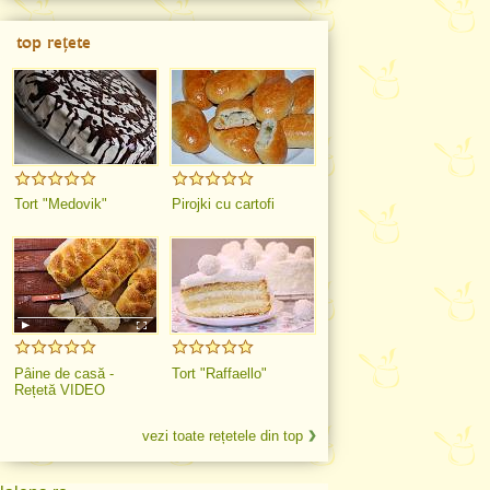
top rețete
Tort "Medovik"
Pirojki cu cartofi
Pâine de casă -
Tort "Raffaello"
Rețetă VIDEO
vezi toate rețetele din top