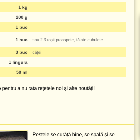
1 kg
200 g
1 buc
1 buc
sau 2-3 roșii proaspete, tăiate cubulețe
3 buc
căței
1 lingura
50 ml
pentru a nu rata rețetele noi și alte noutăți!
Peștele se curăță bine, se spală și se