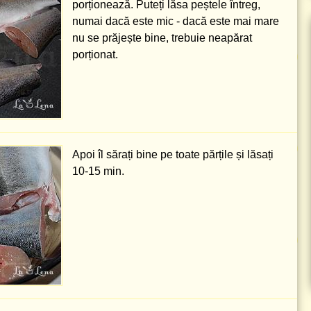
porționează. Puteți lăsa peștele întreg,
numai dacă este mic - dacă este mai mare
nu se prăjește bine, trebuie neapărat
porționat.
Apoi îl sărați bine pe toate părțile și lăsați
10-15 min.