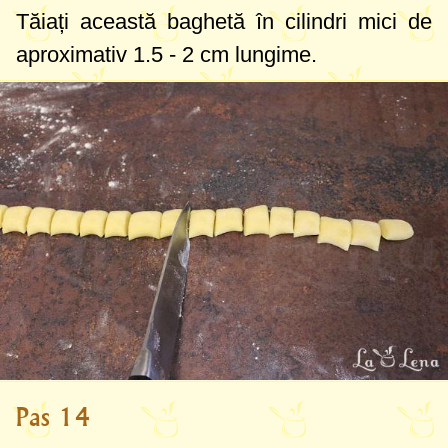
Tăiați această baghetă în cilindri mici de
aproximativ
1.5 - 2 cm
lungime.
Pas 14