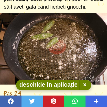
să-l aveți gata când fierbeți gnocchi.
deschide în aplicație
Pas 24
Scoateți gnocchi din apă și-i transferați în