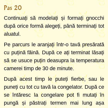
Pas 20
Continuați să modelați și formați gnocchi
după orice formă alegeți, până terminați tot
aluatul.
Pe parcurs le aranjați într-o tavă presărată
cu puțină făină. După ce ați terminat lăsați
să se usuce puțin deasupra la temperatura
camerei timp de 30 de minute.
După acest timp le puteți fierbe, sau le
puneți cu tot cu tavă la congelator. După ce
se întăresc la congelare pot fi mutați în
pungă și păstrați termen mai lung așa