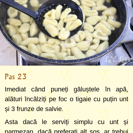
Pas 23
Imediat când puneți găluștele în apă,
alături încălziți pe foc o tigaie cu puțin unt
și 3 frunze de salvie.
Asta dacă le serviți simplu cu unt și
parmezan, dacă preferați alt sos, ar trebui