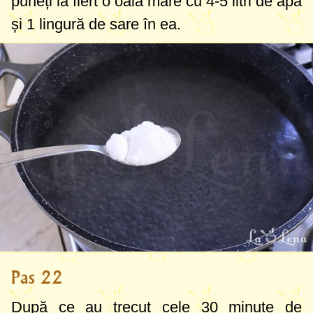
puneți la fiert o oală mare cu
4-5 litri
de apă
și
1 lingură
de sare în ea.
Pas 22
După ce au trecut cele 30 minute de