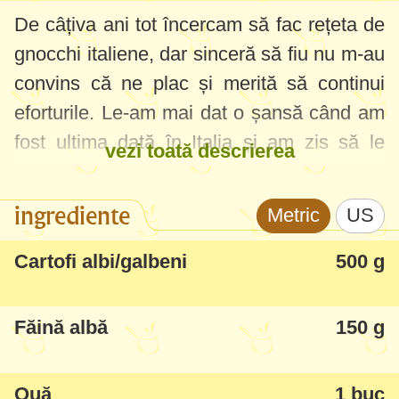
De câțiva ani tot încercam să fac rețeta de
gnocchi italiene, dar sinceră să fiu nu m-au
convins că ne plac și merită să continui
eforturile. Le-am mai dat o șansă când am
fost ultima dată în Italia și am zis să le
vezi toată descrierea
încercăm la un restaurant local, făcute de
casă, ca să simt textura lor adevărată.
ingrediente
Metric
US
Acesta a fost momentul când le-am spus
un "Da!" serios - deci aveau textura moale,
Cartofi albi/galbeni
500 g
dar totuși fermă, foarte fragede și
mătăsoase, combinate cu diverse arome și
Făină albă
150 g
sosuri au fost un adevărat deliciu.
Ouă
1 buc
Am căutat și am găsit rețeta corectă, am