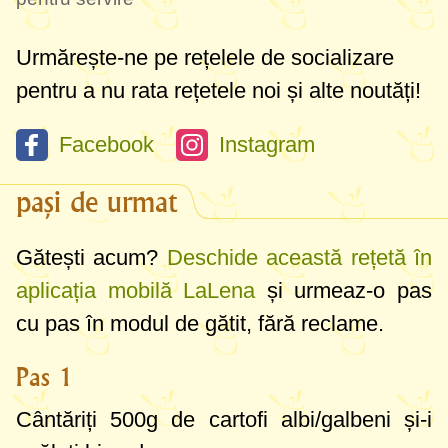
salvie, piper negru și parmezan ras. Dar se
pot savura în clasicul
sos de roșii Marinara
,
Urmărește-ne pe rețelele de socializare
cu
sos Pesto
sau multe alte combinații
pentru a nu rata rețetele noi și alte noutăți!
minunate. Voi doar să vă faceți rezerve de
gnocchi la congelator, idei vor fi nesfârșite!
Facebook
Instagram
pași de urmat
Gătești acum?
Deschide această rețetă în
aplicația mobilă LaLena
și urmeaz-o pas
cu pas în modul de gătit, fără reclame.
Pas 1
Cântăriți
500g
de cartofi albi/galbeni și-i