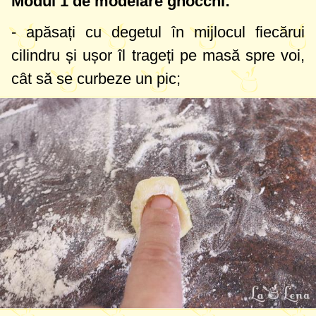
Modul 1 de modelare gnocchi:
- apăsați cu degetul în mijlocul fiecărui
cilindru și ușor îl trageți pe masă spre voi,
cât să se curbeze un pic;