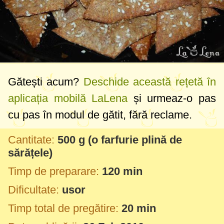
Gătești acum?
Deschide această rețetă în
aplicația mobilă LaLena
și urmeaz-o pas
cu pas în modul de gătit, fără reclame.
Cantitate:
500 g
(o farfurie plină de
sărățele)
Timp de preparare:
120 min
Dificultate:
usor
Timp total de pregătire:
20 min