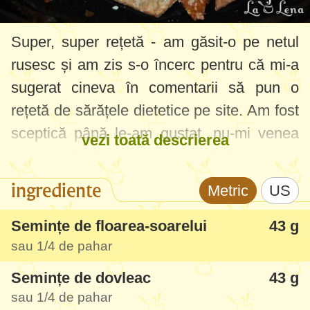
Super, super rețetă - am găsit-o pe netul
rusesc și am zis s-o încerc pentru că mi-a
sugerat cineva în comentarii să pun o
rețetă de sărățele dietetice pe site. Am fost
sceptică până le-am gustat, nu-mi venea
vezi toată descrierea
să cred cât de simplu se fac și cât de bune
și sănătoase pot fi. Semințele sunt foarte
ingrediente
Metric
US
sănătoase și digestive, la fel și făina de
secară - o găsiți la hypermarket sau plafar.
Semințe de floarea-soarelui
43 g
sau 1/
4 de pahar
Deci recomand cu încredere, pot fi și în
Semințe de dovleac
43 g
varianta de post/vegetariană sau nu, la fel
sau 1/
4 de pahar
pot fi dulci sau sărate, depinde cu ce le