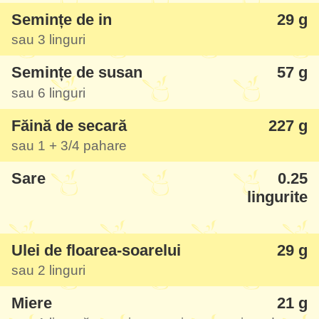
Semințe de in
29 g
presărați deasupra.
sau
3 linguri
Semințe de susan
57 g
sau
6 linguri
Făină de secară
227 g
sau 1 + 3/
4 pahare
Sare
0.25
lingurite
Ulei de floarea-soarelui
29 g
sau
2 linguri
Miere
21 g