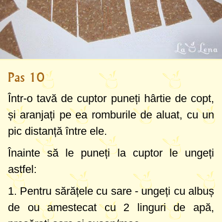
Pas 10
Într-o tavă de cuptor puneți hârtie de copt,
și aranjați pe ea romburile de aluat, cu un
pic distanță între ele.
Înainte să le puneți la cuptor le ungeți
astfel:
1. Pentru sărățele cu sare - ungeți cu albuș
de ou amestecat cu
2 linguri
de apă,