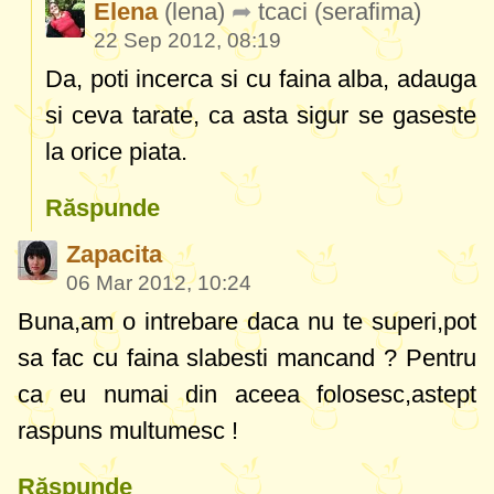
Elena
(lena)
tcaci
(serafima)
22 Sep 2012, 08:19
Da, poti incerca si cu faina alba, adauga
si ceva tarate, ca asta sigur se gaseste
la orice piata.
Răspunde
Zapacita
06 Mar 2012, 10:24
Buna,am o intrebare daca nu te superi
,pot
sa fac cu faina slabesti mancand ? Pentru
ca eu numai din aceea folosesc,astept
raspuns multumesc !
Răspunde