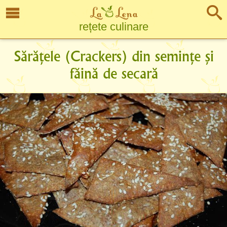
rețete culinare
Sărățele (Crackers) din semințe și
făină de secară