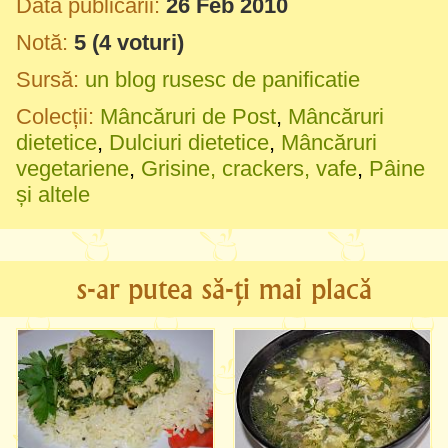
Data publicării:
26 Feb 2010
Notă:
5
(
4
voturi)
Sursă:
un blog rusesc de panificatie
Colecții:
Mâncăruri de Post
,
Mâncăruri
dietetice
,
Dulciuri dietetice
,
Mâncăruri
vegetariene
,
Grisine, crackers, vafe
,
Pâine
și altele
s-ar putea să-ți mai placă