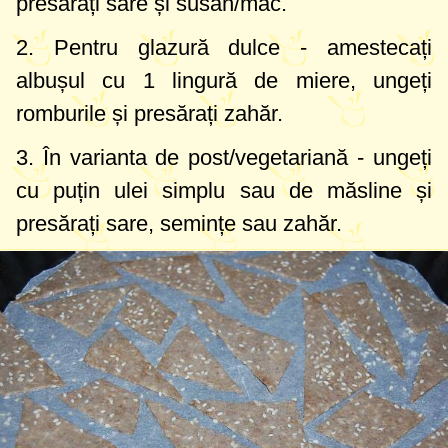
presărați sare și susan/mac.
2. Pentru glazură dulce - amestecați
albușul cu
1 lingură
de miere, ungeți
romburile și presărați zahăr.
3. În varianta de post/vegetariană - ungeți
cu puțin ulei simplu sau de măsline și
presărați sare, semințe sau zahăr.