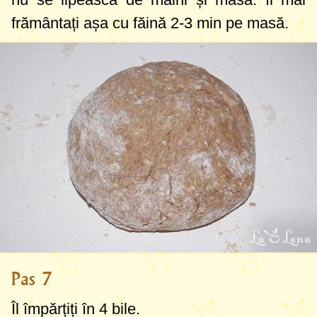
frământați așa cu făină 2-3 min pe masă.
Pas 7
Îl împărțiți în 4 bile.