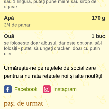
sau
1 lingură
, puteți pune miere sau sirop de
agave
Apă
170 g
3/
4 de pahar
Ouă
1 buc
se folosește doar albușul, dar este opțional să-l
folosiți - puteți să ungeți crackerii doar cu puțin
ulei
Urmărește-ne pe rețelele de socializare
pentru a nu rata rețetele noi și alte noutăți!
Facebook
Instagram
pași de urmat