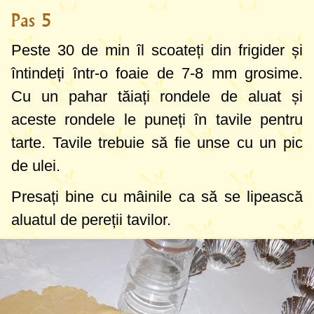
Pas 5
Peste 30 de min îl scoateți din frigider și
întindeți într-o foaie de
7-8 mm
grosime.
Cu
un pahar
tăiați rondele de aluat și
aceste rondele le puneți în tavile pentru
tarte. Tavile trebuie să fie unse cu un pic
de ulei.
Presați bine cu mâinile ca să se lipească
aluatul de pereții tavilor.