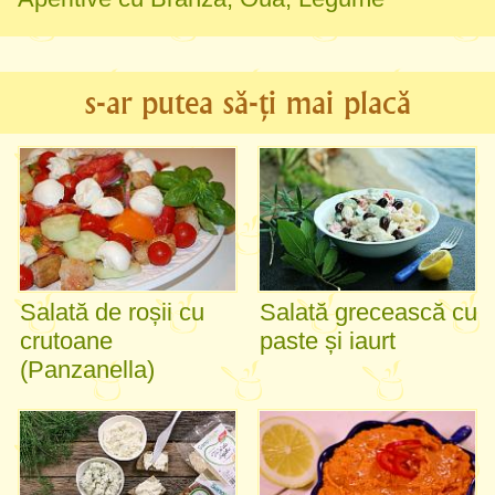
s-ar putea să-ți mai placă
Salată de roșii cu
Salată grecească cu
crutoane
paste și iaurt
(Panzanella)