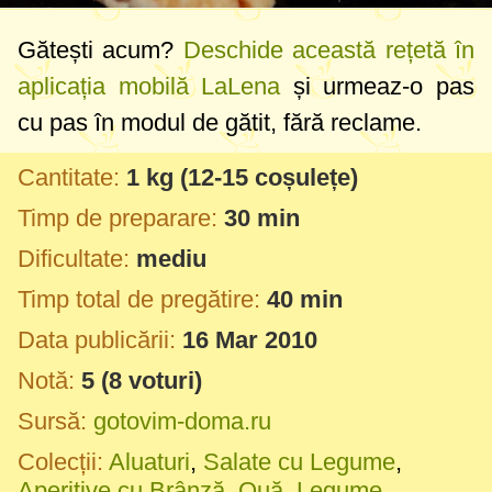
Gătești acum?
Deschide această rețetă în
aplicația mobilă LaLena
și urmeaz-o pas
cu pas în modul de gătit, fără reclame.
Cantitate:
1 kg
(12-15 coșulețe)
Timp de preparare:
30 min
Dificultate:
mediu
Timp total de pregătire:
40 min
Data publicării:
16 Mar 2010
Notă:
5
(
8
voturi)
Sursă:
gotovim-doma.ru
Colecții:
Aluaturi
,
Salate cu Legume
,
Aperitive cu Brânză, Ouă, Legume