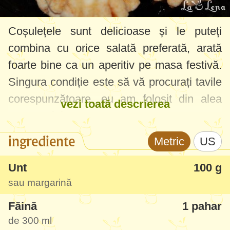
Coșulețele sunt delicioase și le puteți
combina cu orice salată preferată, arată
foarte bine ca un aperitiv pe masa festivă.
Singura condiție este să vă procurați tavile
corespunzătoare, eu am folosit din alea
vezi toată descrierea
pentru mini-tarte.
ingrediente
Metric
US
Unt
100 g
sau margarină
Făină
1 pahar
de
300 ml