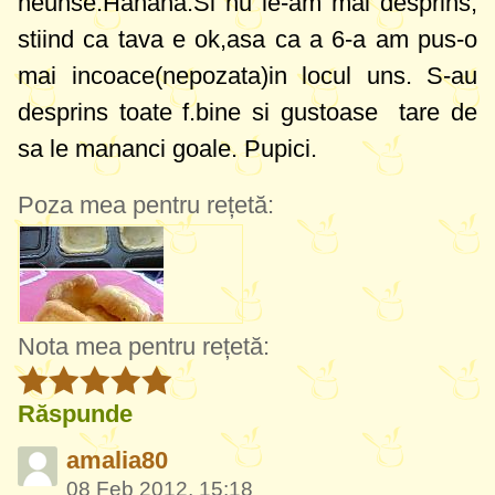
neunse.Hahaha.Si nu le-am mai desprins,
stiind ca tava e ok,asa ca a 6-a am pus-o
mai incoace(nepozata)in locul uns. S-au
desprins toate f.bine si gustoase tare de
sa le mananci goale. Pupici.
Poza mea pentru rețetă:
Nota mea pentru rețetă:
Răspunde
amalia80
08 Feb 2012, 15:18