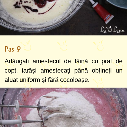
Pas 9
Adăugați amestecul de făină cu praf de
copt, iarăși amestecați până obțineți un
aluat uniform și fără cocoloașe.