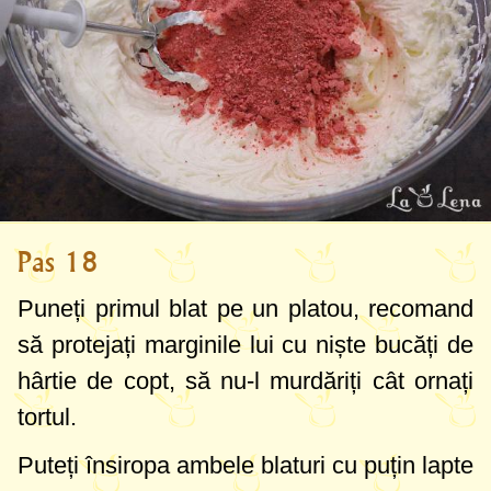
Pas 18
Puneți primul blat pe un platou, recomand
să protejați marginile lui cu niște bucăți de
hârtie de copt, să nu-l murdăriți cât ornați
tortul.
Puteți însiropa ambele blaturi cu puțin lapte