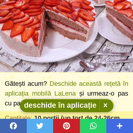
Gătești acum?
Deschide această rețetă în
aplicația mobilă LaLena
și urmeaz-o pas
cu pas în modul de gătit, fără reclame.
deschide în aplicație
Cantitate:
10 portii
(un tort de
24-26cm
diametru)