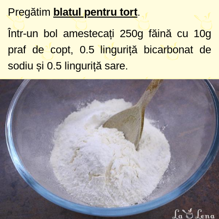
Pregătim
blatul pentru tort
.
Într-un bol amestecați
250g
făină cu
10g
praf de copt,
0.5 linguriță
bicarbonat de
sodiu și
0.5 linguriță
sare.