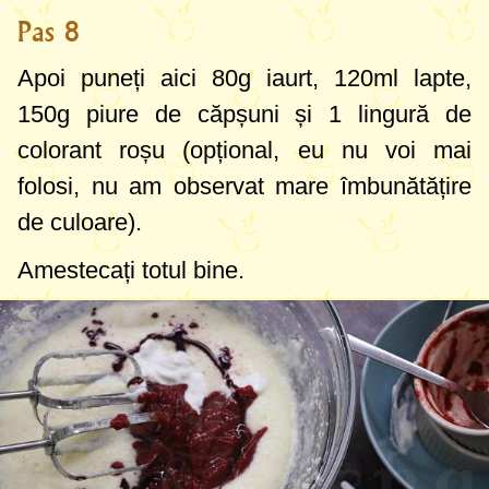
Pas 8
Apoi puneți aici
80g
iaurt,
120ml
lapte,
150g
piure de căpșuni și
1 lingură
de
colorant roșu (opțional, eu nu voi mai
folosi, nu am observat mare îmbunătățire
de culoare).
Amestecați totul bine.