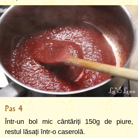
Pas 4
Într-un bol mic cântăriți
150g
de piure,
restul lăsați într-o caserolă.