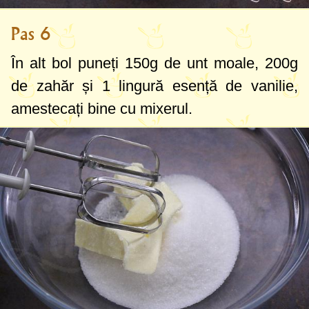
Pas 6
În alt bol puneți
150g
de unt moale,
200g
de zahăr și
1 lingură
esență de vanilie,
amestecați bine cu mixerul.