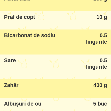
bineînțeles m-am apucat să aliniez rețeta
pentru voi, recomand să-l încercați
Praf de copt
10 g
neapărat!
Bicarbonat de sodiu
0.5
Aveți și o secțiune la ultimul pas, dar din
lingurite
păcate nu-i puteți simți gustul și aroma în
poze!
Sare
0.5
lingurite
Zahăr
400 g
Albușuri de ou
5 buc