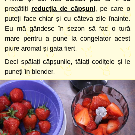
pregătiți
reducția de căpșuni
, pe care o
puteți face chiar și cu câteva zile înainte.
Eu mă gândesc în sezon să fac o tură
mare pentru a pune la congelator acest
piure aromat și gata fiert.
Deci spălați căpșunile, tăiați codițele și le
puneți în blender.