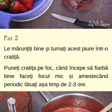
Pas 2
Le mărunțiți bine și turnați acest piure într-o
cratiță.
Puneți cratița pe foc, când începe să fiarbă
bine faceți focul mic și amestecând
periodic lăsați așa timp de 2-3 ore.