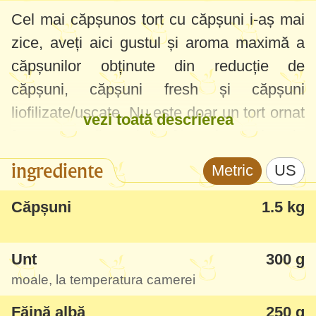
Cel mai căpșunos tort cu căpșuni i-aș mai
zice, aveți aici gustul și aroma maximă a
căpșunilor obținute din reducție de
căpșuni, căpșuni fresh și căpșuni
liofilizate/uscate. Nu este doar un tort ornat
vezi toată descrierea
frumos cu căpșuni și câteva bucățele prin
cremă, aveți o simfonie maximă pe care
ingrediente
Metric
US
garantez că o veți îndrăgi de la prima
bucățică.
Căpșuni
1.5 kg
M-am pornit să-l fac la sugestia prietenei
Unt
300 g
mele Florentina, zicea că a devenit tortul
moale, la temperatura camerei
familiei de ceva timp și m-a intrigat. Pot să
Făină albă
250 g
vă spun că a fost senzație și la noi, deci