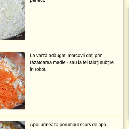
perfect.
La varză adăugați morcovii dați prin
răzătoarea medie - sau la fel tăiați subțire
în robot.
Apoi urmează porumbul scurs de apă,