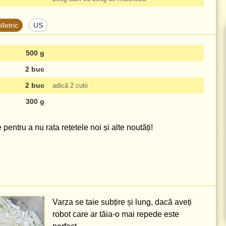
Metric
US
500 g
2 buc
2 buc
adică 2 cutii
300 g
pentru a nu rata rețetele noi și alte noutăți!
Varza se taie subțire și lung, dacă aveți
robot care ar tăia-o mai repede este