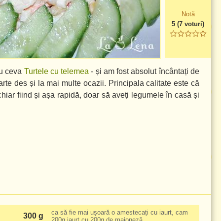
Notă
5
(
7
voturi)
cu ceva
Turtele cu telemea
- și am fost absolut încântați de
rte des și la mai multe ocazii. Principala calitate este că
iar fiind și așa rapidă, doar să aveți legumele în casă și
ca să fie mai ușoară o amestecați cu iaurt, cam
300 g
200g
iaurt cu
200g
de maioneză