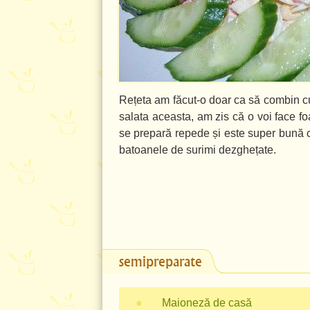
Rețeta am făcut-o doar ca să combin 
salata aceasta, am zis că o voi face foa
se prepară repede și este super bună ch
batoanele de surimi dezghețate.
semipreparate
●
Maioneză de casă