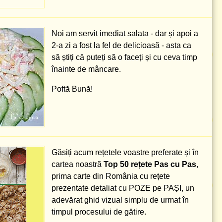
Noi am servit imediat salata - dar și apoi a
2-a zi a fost la fel de delicioasă - asta ca
să știți că puteți să o faceți și cu ceva timp
înainte de mâncare.
Poftă Bună!
Găsiți acum rețetele voastre preferate și în
cartea noastră
Top 50 rețete Pas cu Pas
,
prima carte din România cu rețete
prezentate detaliat cu POZE pe PAȘI, un
adevărat ghid vizual simplu de urmat în
timpul procesului de gătire.