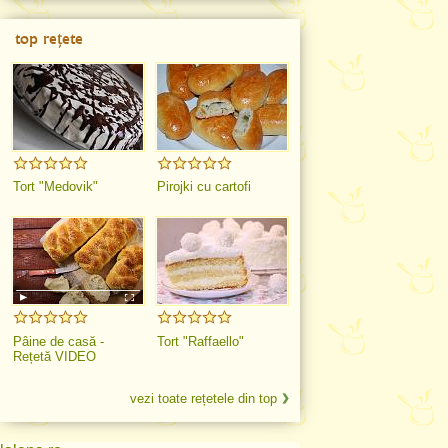
top rețete
Tort "Medovik"
Pirojki cu cartofi
Pâine de casă -
Tort "Raffaello"
Rețetă VIDEO
vezi toate rețetele din top