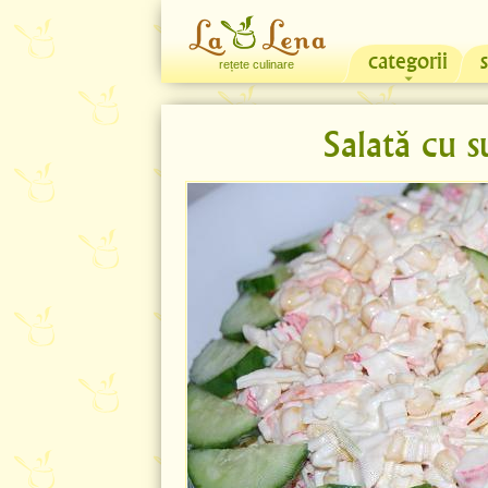
categorii
rețete culinare
Salată cu s