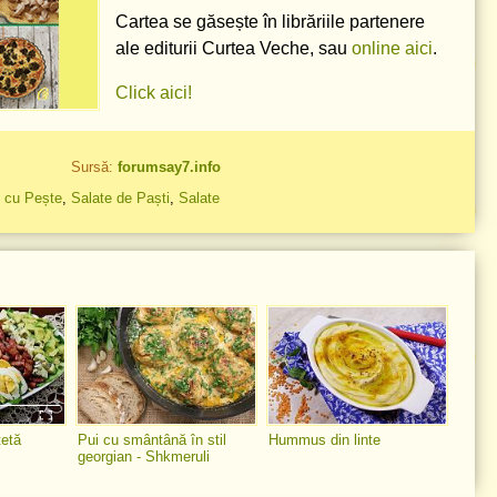
Cartea se găsește în librăriile partenere
ale editurii Curtea Veche, sau
online aici
.
Click aici!
Sursă:
forumsay7.info
e cu Pește
,
Salate de Paști
,
Salate
țetă
Pui cu smântână în stil
Hummus din linte
georgian - Shkmeruli