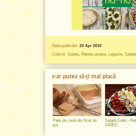
Data publicării:
20 Apr 2010
Colecții:
Salate
,
Rețete ușoare
,
Legume
,
Salat
s-ar putea să-ți mai placă
Pate de casă din ficat de
Salată Cobb - Re
pui
VIDEO