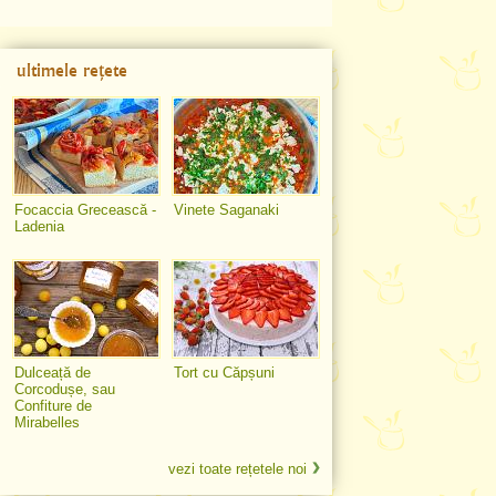
ultimele rețete
Focaccia Grecească -
Vinete Saganaki
Ladenia
Dulceață de
Tort cu Căpșuni
Corcodușe, sau
Confiture de
Mirabelles
vezi toate rețetele noi