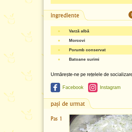
ingrediente
●
Varză albă
●
Morcovi
●
Porumb conservat
●
Batoane surimi
Urmărește-ne pe rețelele de socializare 
Facebook
Instagram
pași de urmat
Pas 1