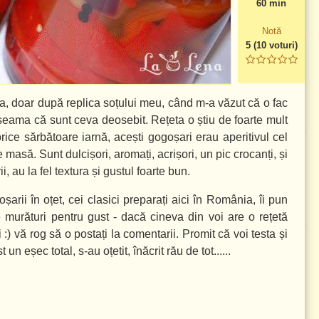
60 min
Notă
5
(
10
voturi)
a, doar după replica soțului meu, când m-a văzut că o fac
i seama că sunt ceva deosebit. Rețeta o știu de foarte mult
rice sărbătoare iarnă, acești gogoșari erau aperitivul cel
masă. Sunt dulcișori, aromați, acrișori, un pic crocanți, și
 au la fel textura și gustul foarte bun.
rii în oțet, cei clasici preparați aici în România, îi pun
 murături pentru gust - dacă cineva din voi are o rețetă
 :) vă rog să o postați la comentarii. Promit că voi testa și
un eșec total, s-au oțetit, înăcrit rău de tot......