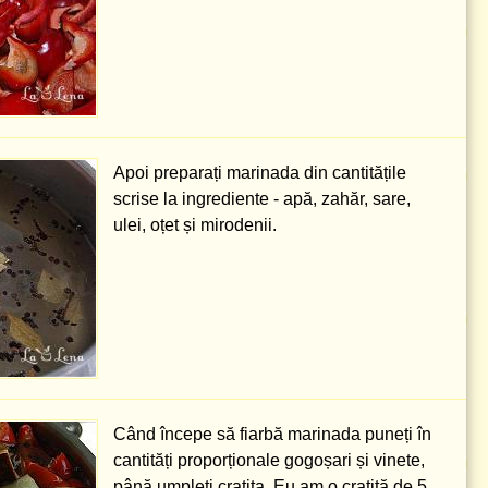
Apoi preparați marinada din cantitățile
scrise la ingrediente - apă, zahăr, sare,
ulei, oțet și mirodenii.
Când începe să fiarbă marinada puneți în
cantități proporționale gogoșari și vinete,
până umpleți cratița. Eu am o cratiță de
5