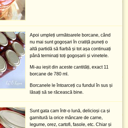
Apoi umpleți următoarele borcane, când
nu mai sunt gogoșari în cratiță puneți o
altă partidă să fiarbă și tot așa continuați
până terminați toți gogoșarii și vinetele.
Mi-au ieșit din aceste cantități, exact 11
borcane de
780 ml
.
Borcanele le întoarceți cu fundul în sus și
lăsați să se răcească bine.
Sunt gata cam într-o lună, delicioși ca și
garnitură la orice mâncare de carne,
legume, orez, cartofi, fasole, etc. Chiar și