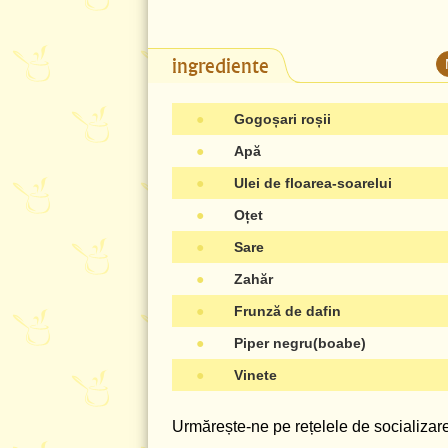
ingrediente
●
Gogoșari roșii
●
Apă
●
Ulei de floarea-soarelui
●
Oțet
●
Sare
●
Zahăr
●
Frunză de dafin
●
Piper negru(boabe)
●
Vinete
Urmărește-ne pe rețelele de socializare 