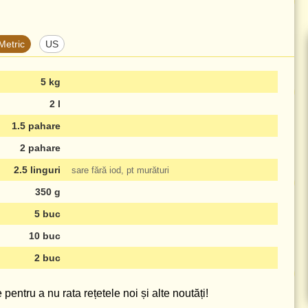
Metric
US
5 kg
2 l
1.5 pahare
2 pahare
2.5 linguri
sare fără iod, pt murături
350 g
5 buc
10 buc
2 buc
pentru a nu rata rețetele noi și alte noutăți!