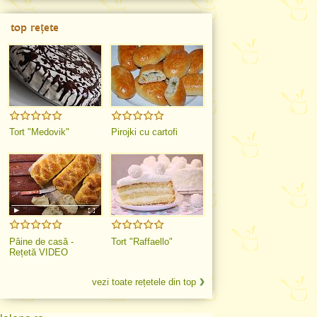
top rețete
Tort "Medovik"
Pirojki cu cartofi
Pâine de casă -
Tort "Raffaello"
Rețetă VIDEO
vezi toate rețetele din top