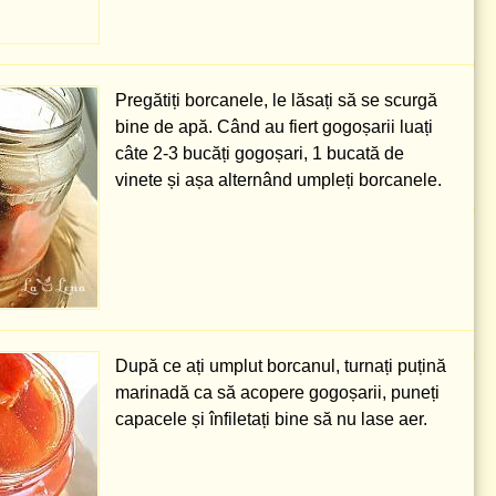
Pregătiți borcanele, le lăsați să se scurgă
bine de apă. Când au fiert gogoșarii luați
câte 2-3 bucăți gogoșari, 1 bucată de
vinete și așa alternând umpleți borcanele.
După ce ați umplut borcanul, turnați puțină
marinadă ca să acopere gogoșarii, puneți
capacele și înfiletați bine să nu lase aer.