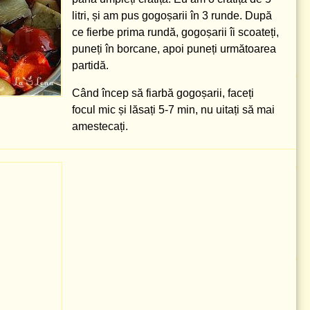
litri
, și am pus gogoșarii în 3 runde. După
ce fierbe prima rundă, gogoșarii îi scoateți,
puneți în borcane, apoi puneți următoarea
partidă.
Când încep să fiarbă gogoșarii, faceți
focul mic și lăsați 5-7 min, nu uitați să mai
amestecați.