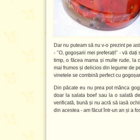
Dar nu puteam să nu v-o prezint pe ast
- "O, gogoșarii mei preferați!" - vă daț
timp, o făcea mama și multe rude, la o
mai frumos și delicios din legume de pe 
vinetele se combină perfect cu gogoșarii,
Din păcate eu nu prea pot mânca gogoșa
doar la salata boef sau la o salată de
verificată, bună și nu acră să iasă ochii
din acestea - am făcut într-un an și a fost 