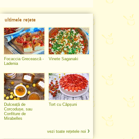
ultimele rețete
Focaccia Grecească -
Vinete Saganaki
Ladenia
Dulceață de
Tort cu Căpșuni
Corcodușe, sau
Confiture de
Mirabelles
vezi toate rețetele noi