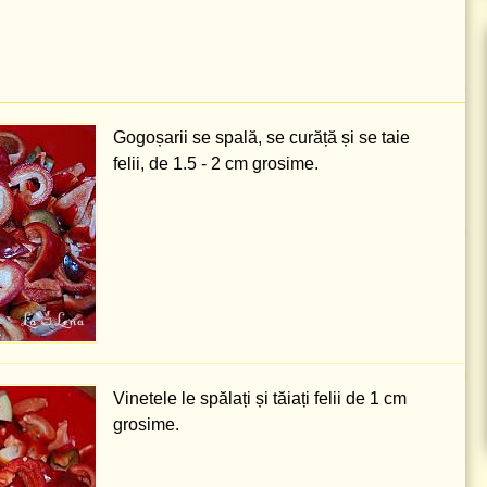
Gogoșarii se spală, se curăță și se taie
felii, de
1.5 - 2 cm
grosime.
Vinetele le spălați și tăiați felii de
1 cm
grosime.