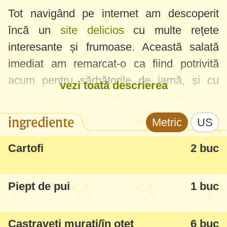
Tot navigând pe internet am descoperit
încă un
site delicios
cu multe rețete
interesante și frumoase. Această salată
imediat am remarcat-o ca fiind potrivită
acum pentru sărbătorile de iarnă, și cu
vezi toată descrierea
denumirea, și datorită aspectului foarte
frumos.
ingrediente
Metric
US
Este o salată simplă și gustoasă, cu
Cartofi
2 buc
ingrediente de bază - aveți grijă să
respectați pașii și să nu exagerați cu stratul
Piept de pui
1 buc
de cartofi (la mine a fost cam gros și un pic
a fost mai fadă salata). În plus, fiecare strat
Castraveți murați/în oțet
6 buc
trebuie uns bine și mult cu sosul de