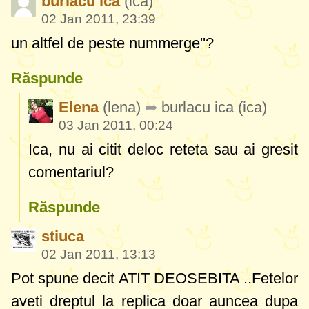
burlacu ica
(ica)
02 Jan 2011, 23:39
un altfel de peste nummerge''?
Răspunde
Elena
(lena)
burlacu ica
(ica)
03 Jan 2011, 00:24
Ica, nu ai citit deloc reteta sau ai gresit
comentariul?
Răspunde
stiuca
02 Jan 2011, 13:13
Pot spune decit ATIT DEOSEBITA ..Fetelor
aveti dreptul la replica doar auncea dupa