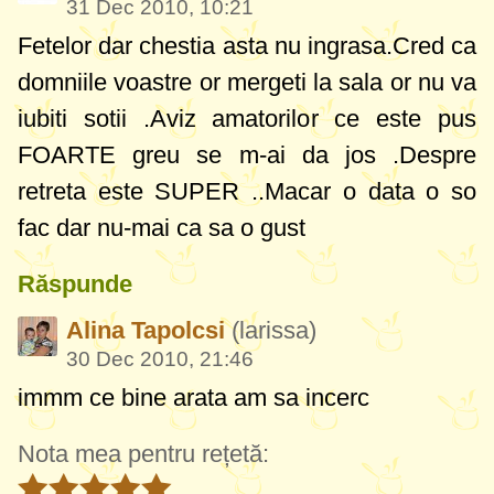
31 Dec 2010, 10:21
Fetelor dar chestia asta nu ingrasa.Cred ca
domniile voastre or mergeti la sala or nu va
iubiti sotii .Aviz amatorilor ce este pus
FOARTE greu se m-ai da jos .Despre
retreta este SUPER ..Macar o data o so
fac dar nu-mai ca sa o gust
Răspunde
Alina Tapolcsi
(larissa)
30 Dec 2010, 21:46
immm ce bine arata am sa incerc
Nota mea pentru rețetă: