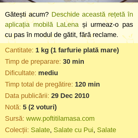
Gătești acum?
Deschide această rețetă în
aplicația mobilă LaLena
și urmeaz-o pas
cu pas în modul de gătit, fără reclame.
Cantitate:
1 kg
(1 farfurie plată mare)
Timp de preparare:
30 min
Dificultate:
mediu
Timp total de pregătire:
120 min
Data publicării:
29 Dec 2010
Notă:
5
(
2
voturi)
Sursă:
www.poftitilamasa.com
Colecții:
Salate
,
Salate cu Pui
,
Salate