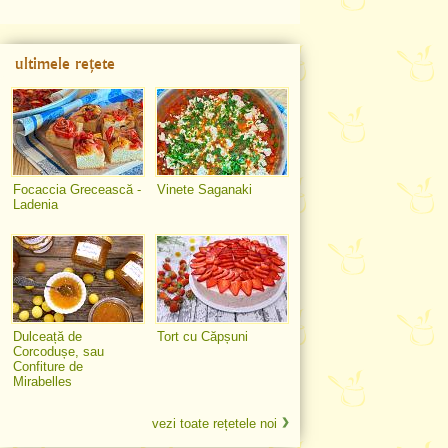
ultimele rețete
Focaccia Grecească -
Vinete Saganaki
Ladenia
Dulceață de
Tort cu Căpșuni
Corcodușe, sau
Confiture de
Mirabelles
vezi toate rețetele noi