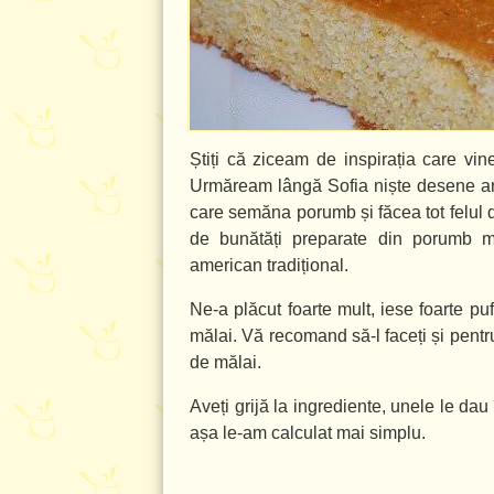
Știți că ziceam de inspirația care vin
Urmăream lângă Sofia niște desene an
care semăna porumb și făcea tot felul d
de bunătăți preparate din porumb m
american tradițional.
Ne-a plăcut foarte mult, iese foarte p
mălai. Vă recomand să-l faceți și pentru
de mălai.
Aveți grijă la ingrediente, unele le d
așa le-am calculat mai simplu.