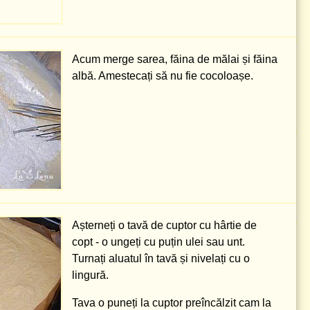
Acum merge sarea, făina de mălai și făina
albă. Amestecați să nu fie cocoloașe.
Așterneți o tavă de cuptor cu hârtie de
copt - o ungeți cu puțin ulei sau unt.
Turnați aluatul în tavă și nivelați cu o
lingură.
Tava o puneți la cuptor preîncălzit cam la