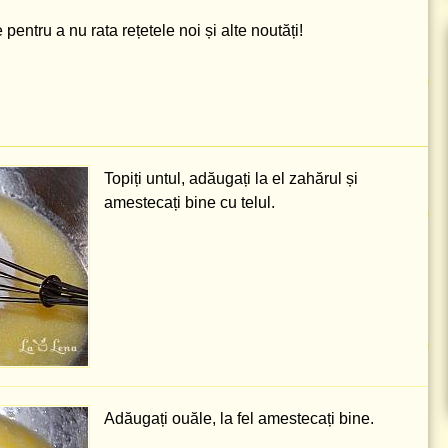
pentru a nu rata rețetele noi și alte noutăți!
Topiți untul, adăugați la el zahărul și
amestecați bine cu telul.
Adăugați ouăle, la fel amestecați bine.