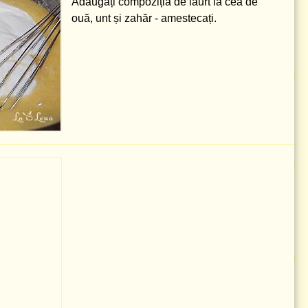
Adăugați compoziția de iaurt la cea de
ouă, unt și zahăr - amestecați.