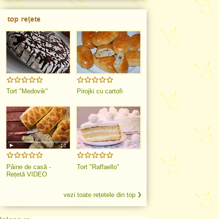
top rețete
Tort "Medovik"
Pirojki cu cartofi
Pâine de casă -
Tort "Raffaello"
Rețetă VIDEO
vezi toate rețetele din top