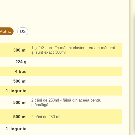
Metric
US
1 și 1/3 cup - în mărimi clasice - eu am măsurat
300 ml
și sunt exact
300ml
224 g
4 buc
500 ml
1 lingurita
2 căni de
250ml
- făină din aceea pentru
500 ml
mămăligă
500 ml
2 căni de
250 ml
1 lingurita