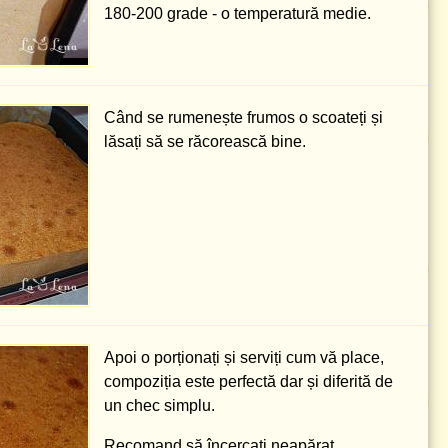
180-200 grade
- o temperatură medie.
Când se rumenește frumos o scoateți și
lăsați să se răcorească bine.
Apoi o porționați și serviți cum vă place,
compoziția este perfectă dar și diferită de
un chec simplu.
Recomand să încercați neapărat.