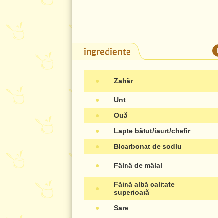
ingrediente
●
Zahăr
●
Unt
●
Ouă
●
Lapte bătut/iaurt/chefir
●
Bicarbonat de sodiu
●
Făină de mălai
Făină albă calitate
●
superioară
●
Sare