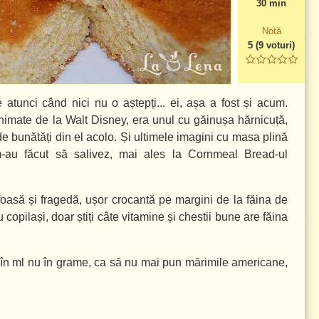
30 min
Notă
5
(
9
voturi)
e atunci când nici nu o aștepți... ei, așa a fost și acum.
imate de la Walt Disney, era unul cu găinușa hărnicuță,
e bunătăți din el acolo. Și ultimele imagini cu masa plină
-au făcut să salivez, mai ales la Cornmeal Bread-ul
ufoasă și fragedă, ușor crocantă pe margini de la făina de
 copilași, doar știți câte vitamine și chestii bune are făina
au în ml nu în grame, ca să nu mai pun mărimile americane,