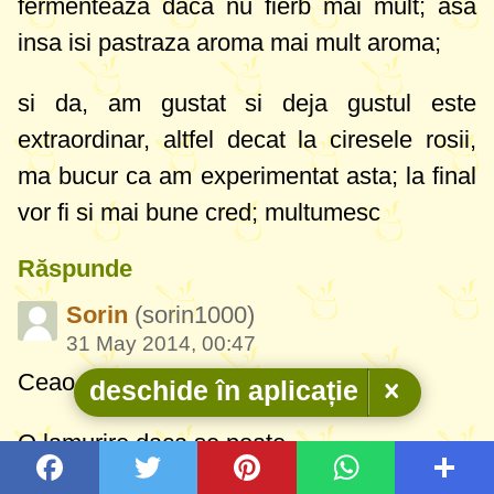
fermenteaza daca nu fierb mai mult; asa
insa isi pastraza aroma mai mult aroma;
si da, am gustat si deja gustul este
extraordinar, altfel decat la ciresele rosii,
ma bucur ca am experimentat asta; la final
vor fi si mai bune cred; multumesc
Răspunde
Sorin
(sorin1000)
31 May 2014, 00:47
Ceao
deschide în aplicație
O lamurire,daca se poate...