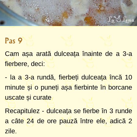
Pas 9
Cam așa arată dulceața înainte de a 3-a
fierbere, deci:
- la a 3-a rundă, fierbeți dulceața încă 10
minute și o puneți așa fierbinte în borcane
uscate și curate
Recapitulez - dulceața se fierbe în 3 runde
a câte 24 de ore pauză între ele, adică 2
zile.