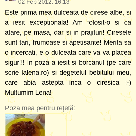
02 Feb 2012, 16:13
Este prima mea dulceata de cirese albe, si
a iesit exceptionala! Am folosit-o si ca
atare, pe masa, dar si in prajituri! Ciresele
sunt tari, frumoase si apetisante! Merita sa
o incercati, e o dulceata care va va placea
sigur!!! In poza a iesit si borcanul (pe care
scrie lalena.ro) si degetelul bebitului meu,
care abia astepta inca o ciresica :-)
Multumim Lena!
Poza mea pentru rețetă: