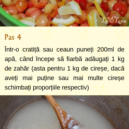
Pas 4
Într-o cratiță sau ceaun puneți
200ml
de
apă, când începe să fiarbă adăugați
1 kg
de zahăr (asta pentru
1 kg
de cireșe, dacă
aveți mai puține sau mai multe cireșe
schimbați proporțiile respectiv)