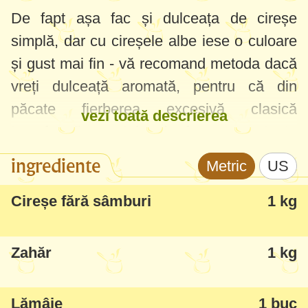
De fapt așa fac și dulceața de cireșe
simplă, dar cu cireșele albe iese o culoare
și gust mai fin - vă recomand metoda dacă
vreți dulceață aromată, pentru că din
păcate fierberea excesivă clasică
vezi toată descrierea
transformă gustul și face ca toate
dulcețurile să aibă un gust comun, de
ingrediente
Metric
US
zahăr fiert colorat.
Cireșe fără sâmburi
1 kg
Metoda am descoperit-o când câteva zile
la rând eram prea ocupată să fierb
Zahăr
1 kg
dulceața și s-o conservez - o lăsam să
fiarbă puțin să nu fermenteze și iar o lăsam
Lămâie
1 buc