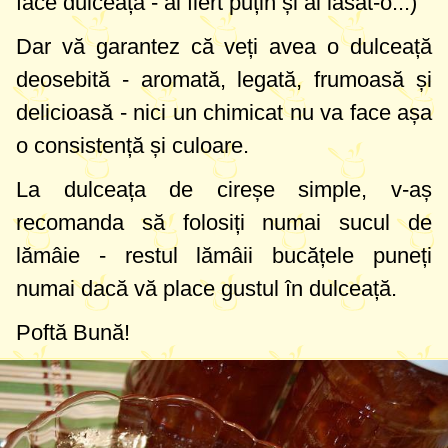
face dulceață - ai fiert puțin și ai lăsat-o..:)
Dar vă garantez că veți avea o dulceață
deosebită - aromată, legată, frumoasă și
delicioasă - nici un chimicat nu va face așa
o consistență și culoare.
La dulceața de cireșe simple, v-aș
recomanda să folosiți numai sucul de
lămâie - restul lămâii bucățele puneți
numai dacă vă place gustul în dulceață.
Poftă Bună!