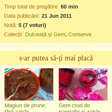
Timp total de pregătire:
60 min
Data publicării:
21 Jun 2011
Notă:
5
(
7
voturi)
Colecții:
Dulceață și Gem
,
Conserve
s-ar putea să-ți mai placă
Magiun de prune,
Gem crud de
fără zahăr
trandafiri și zahăr