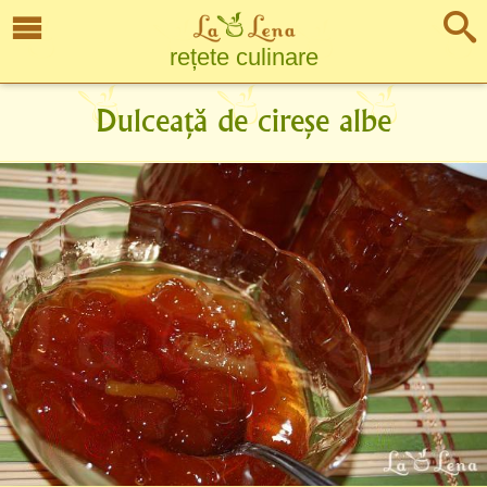
rețete culinare
Dulceață de cireșe albe