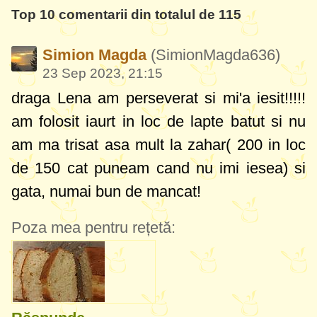
Top 10 comentarii din totalul de 115
Simion Magda
(SimionMagda636)
23 Sep 2023, 21:15
draga Lena am perseverat si mi'a iesit!!!!!
am folosit iaurt in loc de lapte batut si nu
am ma trisat asa mult la zahar( 200 in loc
de 150 cat puneam cand nu imi iesea) si
gata, numai bun de mancat!
Poza mea pentru rețetă: