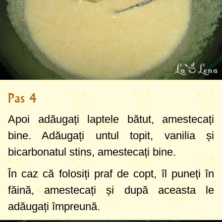
Pas 4
Apoi adăugați laptele bătut, amestecați
bine. Adăugați untul topit, vanilia și
bicarbonatul stins, amestecați bine.
În caz că folosiți praf de copt, îl puneți în
făină, amestecați și după aceasta le
adăugați împreună.