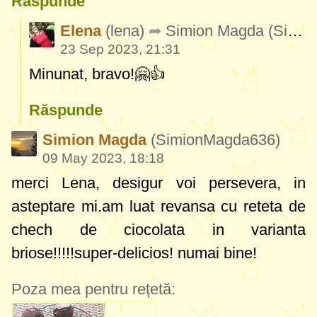
Răspunde
Elena
(lena)
Simion Magda
(SimionMagda636)
23 Sep 2023, 21:31
Minunat, bravo!🤗👍
Răspunde
Simion Magda
(SimionMagda636)
09 May 2023, 18:18
merci Lena, desigur voi persevera, in
asteptare mi.am luat revansa cu reteta de
chech de ciocolata in varianta
briose!!!!!super-delicios! numai bine!
Poza mea pentru rețetă: