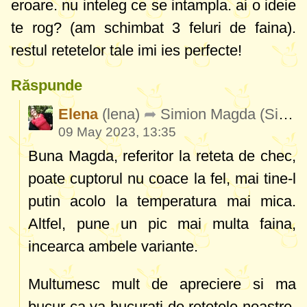
eroare. nu inteleg ce se intampla. ai o ideie
te rog? (am schimbat 3 feluri de faina).
restul retetelor tale imi ies perfecte!
Răspunde
Elena
(lena)
Simion Magda
(SimionMagda636)
09 May 2023, 13:35
Buna Magda, referitor la reteta de chec,
poate cuptorul nu coace la fel, mai tine-l
putin acolo la temperatura mai mica.
Altfel, pune un pic mai multa faina,
incearca ambele variante.
Multumesc mult de apreciere si ma
bucur ca va bucurati de retetele noastre.