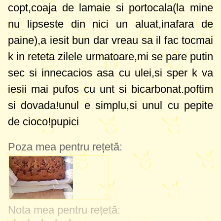
copt,coaja de lamaie si portocala(la mine
nu lipseste din nici un aluat,inafara de
paine
),a iesit bun dar vreau sa il fac tocmai
k in reteta zilele urmatoare,mi se pare putin
sec si innecacios asa cu ulei,si sper k va
iesii mai pufos cu unt si bicarbonat.poftim
si dovada!unul e simplu,si unul cu pepite
de cioco!pupici
Poza mea pentru rețetă:
Nota mea pentru rețetă: