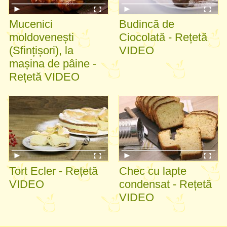
Mucenici
Budincă de
moldovenești
Ciocolată - Rețetă
(Sfințișori), la
VIDEO
mașina de pâine -
Rețetă VIDEO
Tort Ecler - Rețetă
Chec cu lapte
VIDEO
condensat - Rețetă
VIDEO