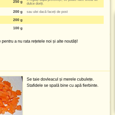
250 g
dulce doriți.
200 g
sau ulei dacă faceți de post
200 g
100 g
pentru a nu rata rețetele noi și alte noutăți!
Se taie dovleacul și merele cubulețe.
Stafidele se spală bine cu apă fierbinte.