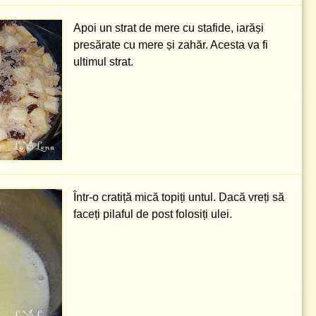
Apoi un strat de mere cu stafide, iarăși
presărate cu mere și zahăr. Acesta va fi
ultimul strat.
Într-o cratiță mică topiți untul. Dacă vreți să
faceți pilaful de post folosiți ulei.