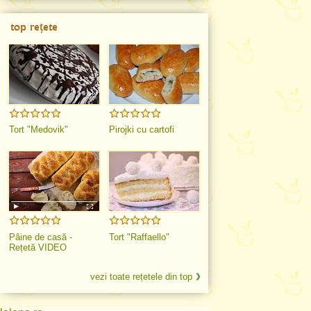
top rețete
Tort "Medovik"
Pirojki cu cartofi
Pâine de casă -
Tort "Raffaello"
Rețetă VIDEO
vezi toate rețetele din top