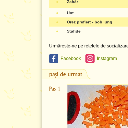
●
Zahăr
●
Unt
●
Orez prefiert - bob lung
●
Stafide
Urmărește-ne pe rețelele de socializare 
Facebook
Instagram
pași de urmat
Pas 1