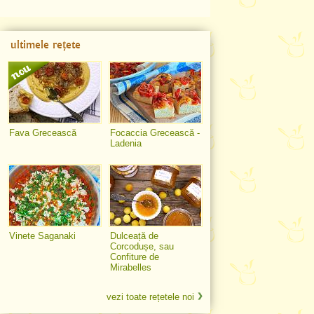
ultimele rețete
Fava Grecească
Focaccia Grecească -
Ladenia
Vinete Saganaki
Dulceață de
Corcodușe, sau
Confiture de
Mirabelles
vezi toate rețetele noi