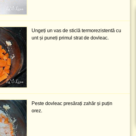
Ungeți un vas de sticlă termorezistentă cu
unt și puneți primul strat de dovleac.
Peste dovleac presărați zahăr și puțin
orez.