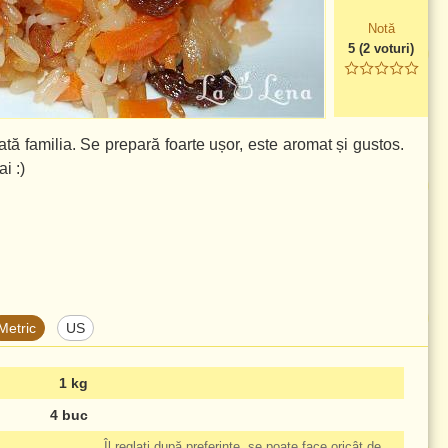
Notă
5
(
2
voturi)
ată familia. Se prepară foarte ușor, este aromat și gustos.
i :)
Metric
US
1 kg
4 buc
Îl reglați după preferințe, se poate face oricât de