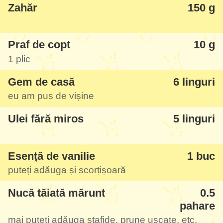
Zahăr
150 g
Praf de copt
10 g
1 plic
Gem de casă
6 linguri
eu am pus de vișine
Ulei fără miros
5 linguri
Esență de vanilie
1 buc
puteți adăuga și scorțișoară
Nucă tăiată mărunt
0.5
pahare
mai puteți adăuga stafide, prune uscate, etc.