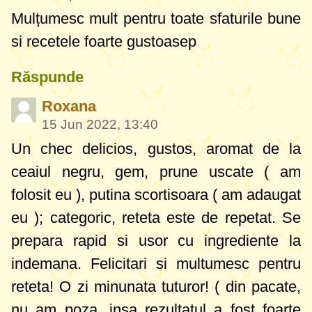
Mulțumesc mult pentru toate sfaturile bune
si recetele foarte gustoasep
Răspunde
Roxana
15 Jun 2022, 13:40
Un chec delicios, gustos, aromat de la
ceaiul negru, gem, prune uscate ( am
folosit eu ), putina scortisoara ( am adaugat
eu ); categoric, reteta este de repetat. Se
prepara rapid si usor cu ingrediente la
indemana. Felicitari si multumesc pentru
reteta! O zi minunata tuturor! ( din pacate,
nu am poza, insa rezultatul a fost foarte