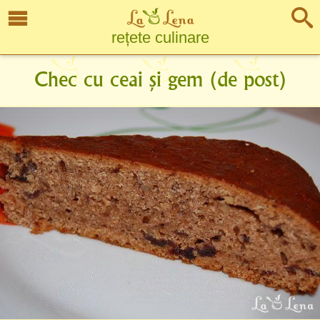
rețete culinare
Chec cu ceai și gem (de post)