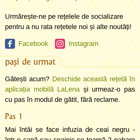
Urmărește-ne pe rețelele de socializare
pentru a nu rata rețetele noi și alte noutăți!
Facebook
Instagram
pași de urmat
Gătești acum?
Deschide această rețetă în
aplicația mobilă LaLena
și urmeaz-o pas
cu pas în modul de gătit, fără reclame.
Pas 1
Mai întâi se face infuzia de ceai negru -
într-o cană sau ceainic se toarnă
2 pahare