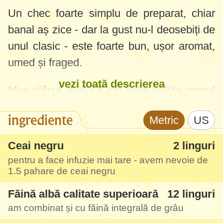
Un chec foarte simplu de preparat, chiar
banal aș zice - dar la gust nu-l deosebiți de
unul clasic - este foarte bun, ușor aromat,
umed și fraged.
vezi toată descrierea
Mi-a plăcut mult că am putut utiliza gemul
mai vechi care se adună prin borcane și nu
ingrediente
Metric
US
mai știu unde să-l dau și ce să mai gătesc.
Ceai negru
2 linguri
pentru a face infuzie mai tare - avem nevoie de
1.5 pahare
de ceai negru
Făină albă calitate superioară
12 linguri
am combinat și cu făină integrală de grâu