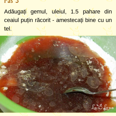
Pas 3
Adăugați gemul, uleiul,
1.5 pahare
din
ceaiul puțin răcorit - amestecați bine cu un
tel.