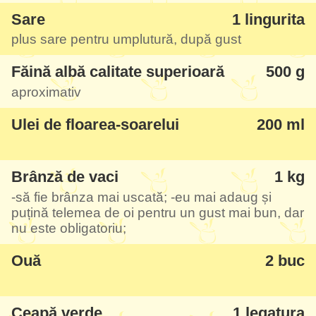
Turte cu telemea
, de exemplu, dar în
Sare
1 lingurita
plăcinte este și mai bun. Vi le recomand cu
plus sare pentru umplutură, după gust
încredere, chiar sunt sigură că vă place la
Făină albă calitate superioară
500 g
toată lumea - cine a gustat la mine au
aproximativ
rămas f.impresionați.
Ulei de floarea-soarelui
200 ml
Brânză de vaci
1 kg
-să fie brânza mai uscată; -eu mai adaug și
puțină telemea de oi pentru un gust mai bun, dar
nu este obligatoriu;
Ouă
2 buc
Ceapă verde
1 legatura