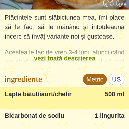
Plăcintele sunt slăbiciunea mea, îmi place
să le fac, să le mănânc și întotdeauna
încerc să învăț variante noi și gustoase.
Acestea le fac de vreo 3-4 luni, atunci când
vezi toată descrierea
am chef de plăcinte, dar rapide și să mai
utilizez din iaurtul care expiră prin frigider :)
ingrediente
Metric
US
Sunt MINUNATE, chiar dacă nu sunt
adeptă gătitului în ulei, nici nu vă dați
Lapte bătut/iaurt/chefir
500 ml
seama atât de fragede sunt și chiar nu sunt
uleioase.
Bicarbonat de sodiu
1 lingurita
Știam că aluatul ăsta cu iaurt merge bine la