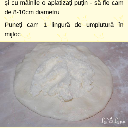
și cu mâinile o aplatizați puțin - să fie cam
de
8-10cm
diametru.
Puneți cam
1 lingură
de umplutură în
mijloc.