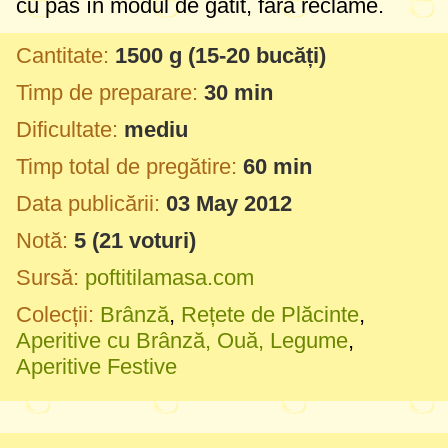
cu pas în modul de gătit, fără reclame.
Cantitate:
1500 g
(15-20 bucăți)
Timp de preparare:
30 min
Dificultate:
mediu
Timp total de pregătire:
60 min
Data publicării:
03 May 2012
Notă:
5
(
21
voturi)
Sursă:
poftitilamasa.com
Colecții:
Brânză
,
Rețete de Plăcinte
,
Aperitive cu Brânză, Ouă, Legume
,
Aperitive Festive