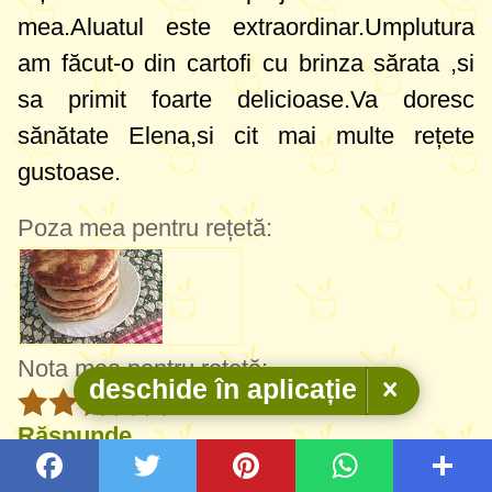
mea.Aluatul este extraordinar.Umplutura
am făcut-o din cartofi cu brinza sărata ,si
sa primit foarte delicioase.Va doresc
sănătate Elena,si cit mai multe rețete
gustoase.
Poza mea pentru rețetă:
Nota mea pentru rețetă:
deschide în aplicație
Răspunde
Elena
(lena)
ilina ilina
(ilinkakuklas)