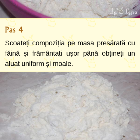
Pas 4
Scoateți compoziția pe masa presărată cu
făină și frământați ușor până obțineți un
aluat uniform și moale.