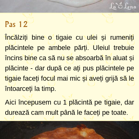
Pas 12
Încălziți bine o tigaie cu ulei și rumeniți
plăcintele pe ambele părți. Uleiul trebuie
încins bine ca să nu se absoarbă în aluat și
plăcinte - dar după ce ați pus plăcintele pe
tigaie faceți focul mai mic și aveți grijă să le
întoarceți la timp.
Aici începusem cu 1 plăcintă pe tigaie, dar
durează cam mult până le faceți pe toate.