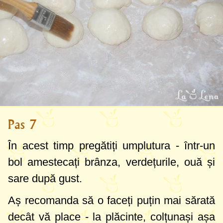
Pas 7
În acest timp pregătiți umplutura - într-un
bol amestecați brânza, verdețurile, ouă și
sare după gust.
Aș recomanda să o faceți puțin mai sărată
decât vă place - la plăcinte, colțunași așa