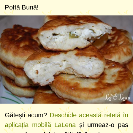
Poftă Bună!
Gătești acum?
Deschide această rețetă în
aplicația mobilă LaLena
și urmeaz-o pas