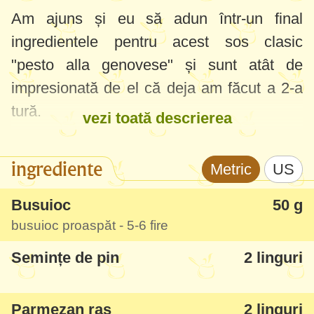
Am ajuns și eu să adun într-un final
ingredientele pentru acest sos clasic
"pesto alla genovese" și sunt atât de
impresionată de el că deja am făcut a 2-a
tură.
vezi toată descrierea
Semințele de pin le-am luat de la Carrefour
ingrediente
Metric
US
și de la
EVI
, busuioc mult și proaspăt am
găsit în piață, parmezanul chiar nu mai
Busuioc
50 g
este o problemă - așa că se poate :)
busuioc proaspăt - 5-6 fire
Semințe de pin
2 linguri
Este foarte aromat, fin și gustos - acum cu
sezonul roșiilor gustoase sigur o să-l puteți
folosi la maxim. Îl am în frigider și oricând
Parmezan ras
2 linguri