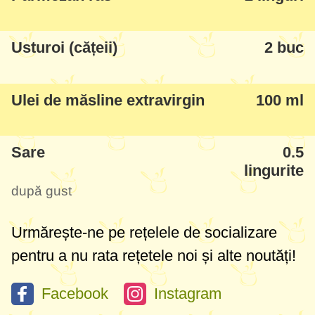
mi-e poftă pun câte puțin pe: pâine, paste,
roșii, brânză, etc.
Usturoi (cățeii)
2 buc
Ulei de măsline extravirgin
100 ml
Sare
0.5
lingurite
după gust
Urmărește-ne pe rețelele de socializare
pentru a nu rata rețetele noi și alte noutăți!
Facebook
Instagram