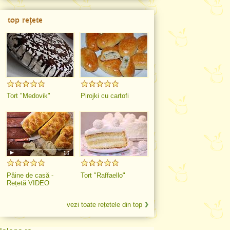
top rețete
Tort "Medovik"
Pirojki cu cartofi
Pâine de casă -
Tort "Raffaello"
Rețetă VIDEO
vezi toate rețetele din top