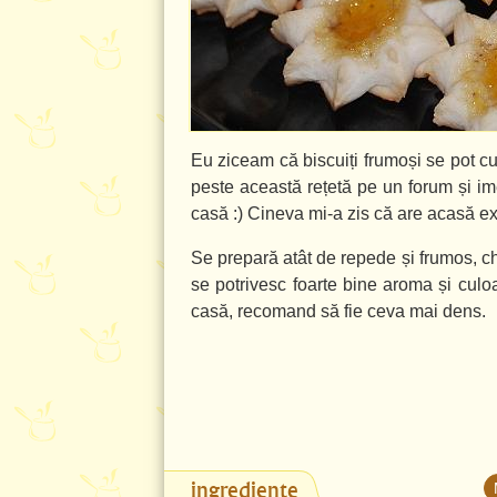
Eu ziceam că biscuiți frumoși se pot c
peste această rețetă pe un forum și ime
casă :) Cineva mi-a zis că are acasă ex
Se prepară atât de repede și frumos, chi
se potrivesc foarte bine aroma și culoa
casă, recomand să fie ceva mai dens.
ingrediente