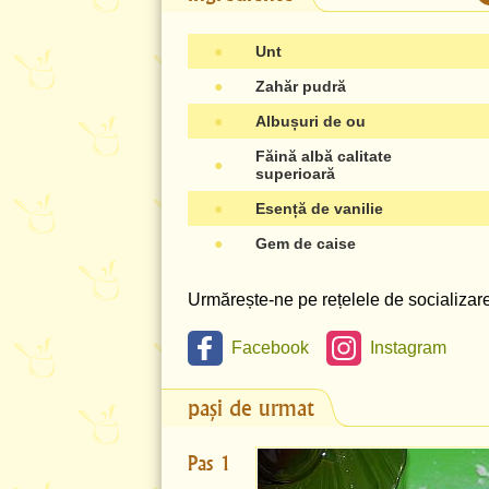
●
Unt
●
Zahăr pudră
●
Albușuri de ou
Făină albă calitate
●
superioară
●
Esență de vanilie
●
Gem de caise
Urmărește-ne pe rețelele de socializare 
Facebook
Instagram
pași de urmat
Pas 1