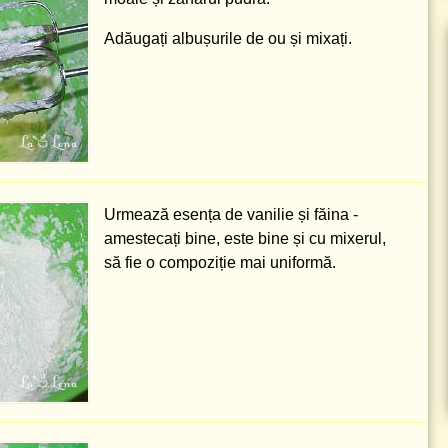
Adăugați albușurile de ou și mixați.
Urmează esența de vanilie și făina -
amestecați bine, este bine și cu mixerul,
să fie o compoziție mai uniformă.