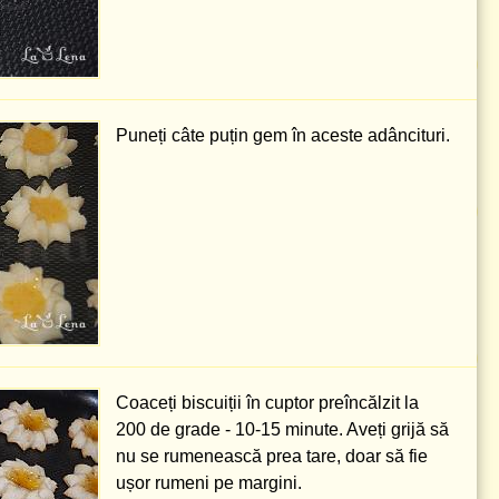
Puneți câte puțin gem în aceste adâncituri.
Coaceți biscuiții în cuptor preîncălzit la
200 de grade
- 10-15 minute. Aveți grijă să
nu se rumenească prea tare, doar să fie
ușor rumeni pe margini.