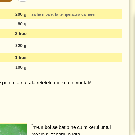
200 g
să fie moale, la temperatura camerei
80 g
2 buc
320 g
1 buc
100 g
pentru a nu rata rețetele noi și alte noutăți!
Înt-un bol se bat bine cu mixerul untul
moale și zahărul pudră.