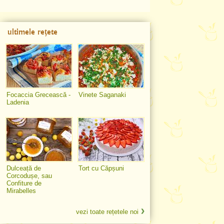
ultimele rețete
Focaccia Grecească -
Vinete Saganaki
Ladenia
Dulceață de
Tort cu Căpșuni
Corcodușe, sau
Confiture de
Mirabelles
vezi toate rețetele noi