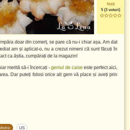
Notă
5
(
3
voturi)
umpăra doar din comerț, se pare că nu-i chiar așa. Am dat
diat am și aplicat-o, nu a crezut nimeni că sunt făcuți în
act ca ăștia, cumpărați de la magazin!
ar merită să-i încercați -
gemul de caise
este perfect aici,
rea. Dar puteți folosi orice alt gem vă place și aveți prin
Metric
US