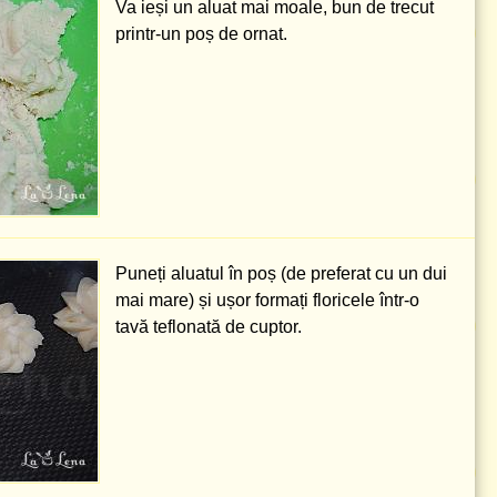
Va ieși un aluat mai moale, bun de trecut
printr-un poș de ornat.
Puneți aluatul în poș (de preferat cu un dui
mai mare) și ușor formați floricele într-o
tavă teflonată de cuptor.