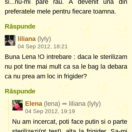
si...nu-mi pare rau. A devenit una din
preferatele mele pentru fiecare toamna.
Răspunde
liliana
(lyly)
04 Sep 2012, 18:21
Buna Lena !O intrebare : daca le sterilizam
nu pot tine mai mult ca sa le bag la debara
ca nu prea am loc in frigider?
Răspunde
Elena
(lena)
liliana
(lyly)
04 Sep 2012, 19:19
Nu am incercat, poti face putin si o parte
sterilizezi(pt test), alta la frigider. Sa-mi