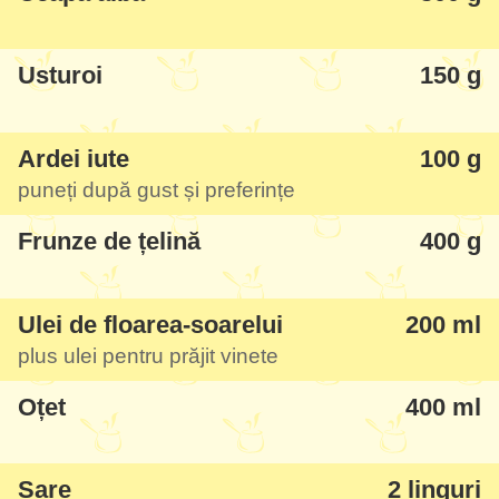
încercați neapărat.
Usturoi
150 g
Ardei iute
100 g
puneți după gust și preferințe
Frunze de țelină
400 g
Ulei de floarea-soarelui
200 ml
plus ulei pentru prăjit vinete
Oțet
400 ml
Sare
2 linguri