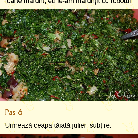
foarte mărunt, eu le-am mărunțit cu robotul.
Pas 6
Urmează ceapa tăiată julien subțire.