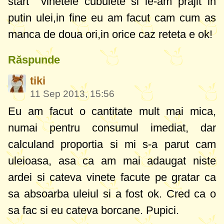
start vinetele cubulete si le-am prajit in
putin ulei,in fine eu am facut cam cum as
manca de doua ori,in orice caz reteta e ok!
Răspunde
tiki
11 Sep 2013, 15:56
Eu am facut o cantitate mult mai mica,
numai pentru consumul imediat, dar
calculand proportia si mi s-a parut cam
uleioasa, asa ca am mai adaugat niste
ardei si cateva vinete facute pe gratar ca
sa absoarba uleiul si a fost ok. Cred ca o
sa fac si eu cateva borcane. Pupici.