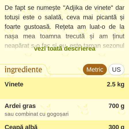
De fapt se numește "Adjika de vinete" dar
totuși este o salată, ceva mai picantă și
foarte gustoasă. Rețeta am luat-o de la
nașa mea toamna trecută și am ținut
neapărat s-o fac și eu, este taman sezonul
vezi toată descrierea
potrivit și merge perfect cu niște grătar sau
Pârjoale moldovenești
.
ingrediente
Metric
US
Este din aceeași categorie cu
Zacuscă
Vinete
2.5 kg
picantă de sfeclă cu hrean
, se păstrează la
frigider 1-2 luni, dacă ajunge :) După ce
Ardei gras
700 g
gustați din ea o să vă pară rău că ați făcut
sau combinat cu gogoșari
doar o porție de rețetă, foarte răcoroasă,
Ceapă albă
300 g
gustoasă și aromată, recomand să