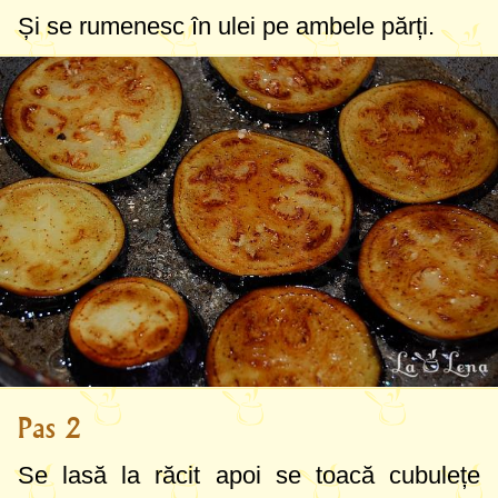
Și se rumenesc în ulei pe ambele părți.
Pas 2
Se lasă la răcit apoi se toacă cubulețe