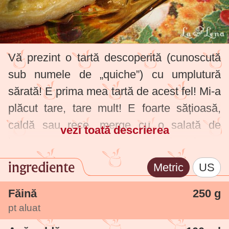
Vă prezint o tartă descoperită (cunoscută
sub numele de „quiche”) cu umplutură
sărată! E prima mea tartă de acest fel! Mi-a
plăcut tare, tare mult! E foarte sățioasă,
caldă sau rece, merge cu o salată de
vezi toată descrierea
legume crude sau cu murături. Aluatul este
chiar de post, ușor de pregătit, însă foarte
ingrediente
Metric
US
bun! Iar umplutura? Hmmm...un deliciu!
Mai ales pentru iubitorii de mazăre!
Făină
250 g
pt aluat