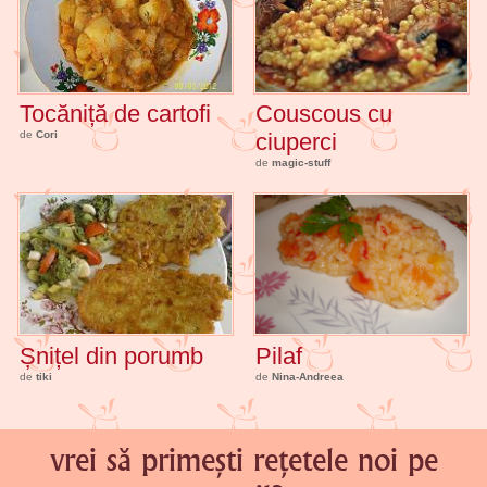
Tocăniță de cartofi
Couscous cu
de
Cori
ciuperci
de
magic-stuff
Șnițel din porumb
Pilaf
de
tiki
de
Nina-Andreea
vrei să primești rețetele noi pe