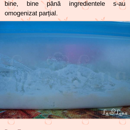
bine, bine până ingredientele s-au
omogenizat parțial.