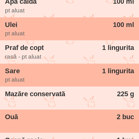
Apă caldă
100 ml
pt aluat
Ulei
100 ml
pt aluat
Praf de copt
1 lingurita
rasă - pt aluat
Sare
1 lingurita
pt aluat
Mazăre conservată
225 g
Ouă
2 buc