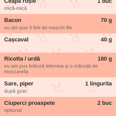
Ceapă roșie
1 buc
mică-mică
Bacon
70 g
eu am pus 3 felii de mușchi file
Cașcaval
40 g
Ricotta / urdă
180 g
eu am pus brânză telemea și o mânuță de
mozzarella
Sare, piper
1 lingurita
după gust
Ciuperci proaspete
2 buc
opțional