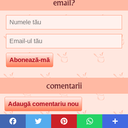
email?
comentarii
valy vassia hanu
25 Nov 2013, 10:41