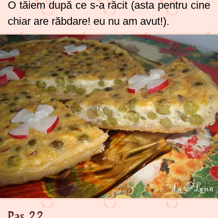
O tăiem după ce s-a răcit (asta pentru cine
chiar are răbdare! eu nu am avut!
).
Pas 22