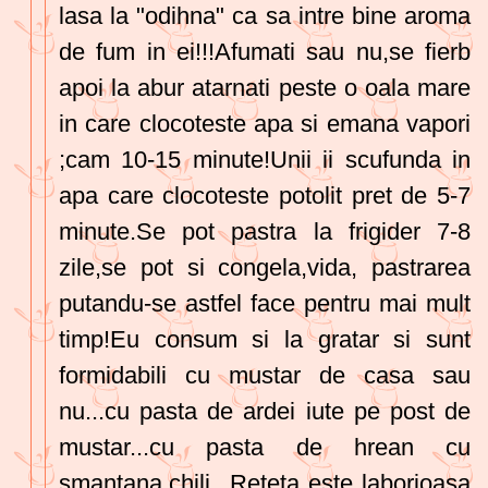
lasa la "odihna" ca sa intre bine aroma
de fum in ei!!!Afumati sau nu,se fierb
apoi la abur atarnati peste o oala mare
in care clocoteste apa si emana vapori
;cam 10-15 minute!Unii ii scufunda in
apa care clocoteste potolit pret de 5-7
minute.Se pot pastra la frigider 7-8
zile,se pot si congela,vida, pastrarea
putandu-se astfel face pentru mai mult
timp!Eu consum si la gratar si sunt
formidabili cu mustar de casa sau
nu...cu pasta de ardei iute pe post de
mustar...cu pasta de hrean cu
smantana,chili...Reteta este laborioasa