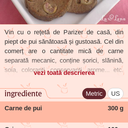
Vin cu o rețetă de Parizer de casă, din
piept de pui sănătoasă și gustoasă. Cel din
comerț are o cantitate mică de carne
separată mecanic, conține șorici, slănină,
soia, coloranți, conservanți, arome... etc.
vezi toată descrierea
Aici ingredientele sunt simple, accesibile
oricui, se face și foarte ușor și repede. Se
ingrediente
Metric
US
poate face cu diferite feluri de carne (vită,
pui, porc, curcan). Poza de sus este cu
Carne de pui
300 g
carne de vită, dar ce voi posta este cu
carne de pui. Acest parizer de casă este