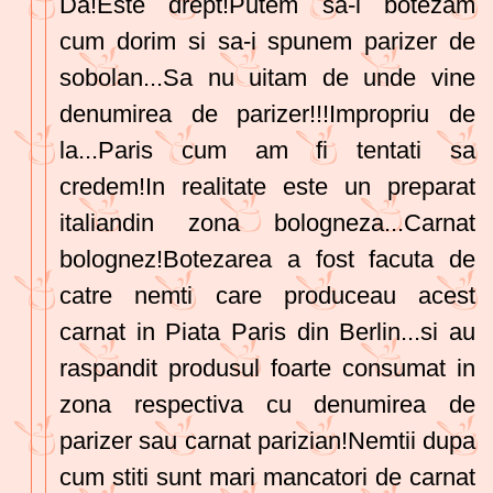
Da!Este drept!Putem sa-l botezam
cum dorim si sa-i spunem parizer de
sobolan...Sa nu uitam de unde vine
denumirea de parizer!!!Impropriu de
la...Paris cum am fi tentati sa
credem!In realitate este un preparat
italiandin zona bologneza...Carnat
bolognez!Botezarea a fost facuta de
catre nemti care produceau acest
carnat in Piata Paris din Berlin...si au
raspandit produsul foarte consumat in
zona respectiva cu denumirea de
parizer sau carnat parizian!Nemtii dupa
cum stiti sunt mari mancatori de carnat