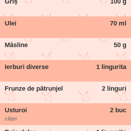
Griș
100 g
după o rețetă marocană.
Ulei
70 ml
Măsline
50 g
Ierburi diverse
1 lingurita
Frunze de pătrunjel
2 linguri
Usturoi
2 buc
căței