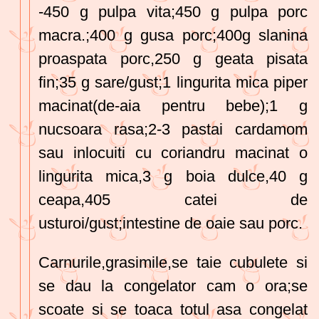
-450 g pulpa vita;450 g pulpa porc
macra.;400 g gusa porc;400g slanina
proaspata porc,250 g geata pisata
fin;35 g sare/gust;1 lingurita mica piper
macinat(de-aia pentru bebe);1 g
nucsoara rasa;2-3 pastai cardamom
sau inlocuiti cu coriandru macinat o
lingurita mica,3 g boia dulce,40 g
ceapa,405 catei de
usturoi/gust;intestine de oaie sau porc.
Carnurile,grasimile,se taie cubulete si
se dau la congelator cam o ora;se
scoate si se toaca totul asa congelat