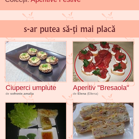
s-ar putea să-ți mai placă
Ciuperci umplute
Aperitiv "Bresaola"
de
sofronie.amalia
de
Elena
(Ellena)