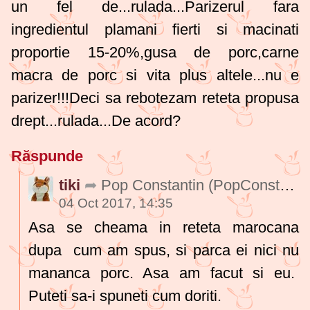
un fel de...rulada...Parizerul fara
ingredientul plamani fierti si macinati
proportie 15-20%,gusa de porc,carne
macra de porc si vita plus altele...nu e
parizer!!!Deci sa rebotezam reteta propusa
drept...rulada...De acord?
Răspunde
tiki
Pop Constantin
(PopConstantin378)
04 Oct 2017, 14:35
Asa se cheama in reteta marocana
dupa cum am spus, si parca ei nici nu
mananca porc. Asa am facut si eu.
Puteti sa-i spuneti cum doriti.