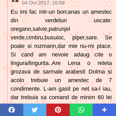
04 Oct 2017, 16:59
Eu imi fac intr-un borcanas un amestec
din verdeturi uscate:
oregano,salvie,patrunjel
verde,cimbru,busuioc, piper,sare. Se
poate si rozmarin,dar mie nu-mi place.
Si cand am nevoie adaug cite o
lingura/lingurita..Are Lena o reteta
grozava de sarmale arabesti Dolma si
acolo trebuie un amestec de 7
condimente. L-am gasit pe net sa-l iau,
dar trebuia sa comand de minim 60 lei
(el costa vreo 4 lei),plus transportul,asa
ca si pe acela mi l-am facut si e