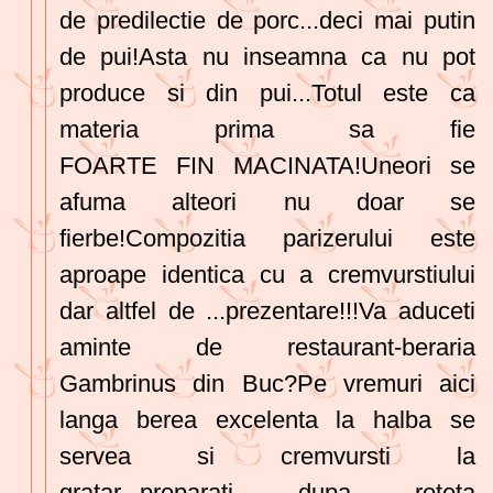
de predilectie de porc...deci mai putin
de pui!Asta nu inseamna ca nu pot
produce si din pui...Totul este ca
materia prima sa fie
FOARTE FIN MACINATA!Uneori se
afuma alteori nu doar se
fierbe!Compozitia parizerului este
aproape identica cu a cremvurstiului
dar altfel de ...prezentare!!!Va aduceti
aminte de restaurant-beraria
Gambrinus din Buc?Pe vremuri aici
langa berea excelenta la halba se
servea si cremvursti la
gratar...preparati dupa reteta