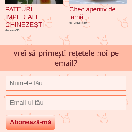
PATEURI
Chec aperitiv de
IMPERIALE
iarnă
CHINEZEȘTI
de
amalia80
de
sara33
vrei să primești rețetele noi pe
email?