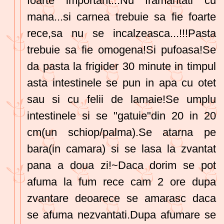
foarte important...Nu framantati cu
mana...si carnea trebuie sa fie foarte
rece,sa nu se incalzeasca...!!!Pasta
trebuie sa fie omogena!Si pufoasa!Se
da pasta la frigider 30 minute in timpul
asta intestinele se pun in apa cu otet
sau si cu felii de lamaie!Se umplu
intestinele si se "gatuie"din 20 in 20
cm(un schiop/palma).Se atarna pe
bara(in camara) si se lasa la zvantat
pana a doua zi!~Daca dorim se pot
afuma la fum rece cam 2 ore dupa
zvantare deoarece se amarasc daca
se afuma nezvantati.Dupa afumare se