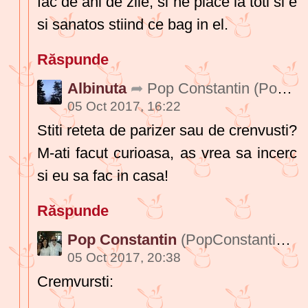
fac de ani de zile, si ne place la toti si e
si sanatos stiind ce bag in el.
Răspunde
Albinuta
Pop Constantin
(PopConstantin378)
05 Oct 2017, 16:22
Stiti reteta de parizer sau de crenvusti?
M-ati facut curioasa, as vrea sa incerc
si eu sa fac in casa!
Răspunde
Pop Constantin
(PopConstantin378)
05 Oct 2017, 20:38
Cremvursti: