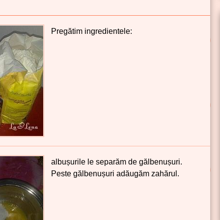
Pregătim ingredientele:
albușurile le separăm de gălbenușuri.
Peste gălbenușuri adăugăm zahărul.