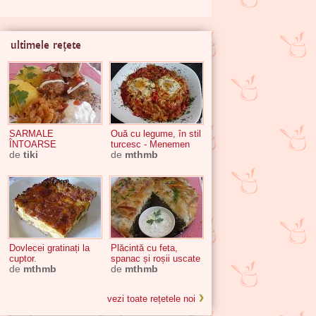
ultimele rețete
SARMALE
Ouă cu legume, în stil
ÎNTOARSE
turcesc - Menemen
de
tiki
de
mthmb
Dovlecei gratinați la
Plăcintă cu feta,
cuptor.
spanac și roșii uscate
de
mthmb
de
mthmb
vezi toate rețetele noi