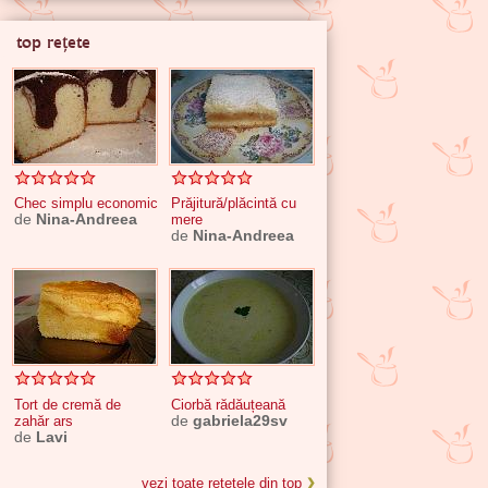
top rețete
Chec simplu economic
Prăjitură/plăcintă cu
de
Nina-Andreea
mere
de
Nina-Andreea
Tort de cremă de
Ciorbă rădăuțeană
zahăr ars
de
gabriela29sv
de
Lavi
vezi toate rețetele din top