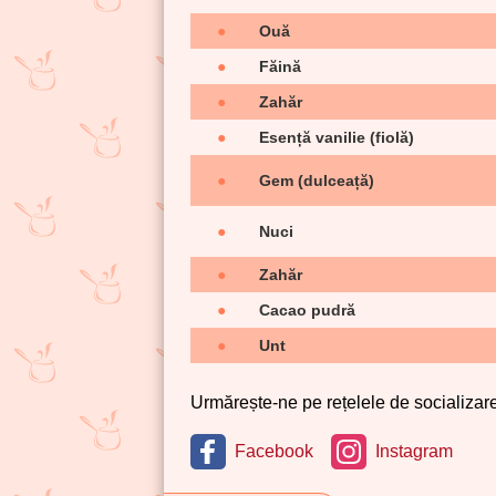
●
Ouă
●
Făină
●
Zahăr
●
Esență vanilie (fiolă)
●
Gem (dulceață)
●
Nuci
●
Zahăr
●
Cacao pudră
●
Unt
Urmărește-ne pe rețelele de socializare 
Facebook
Instagram