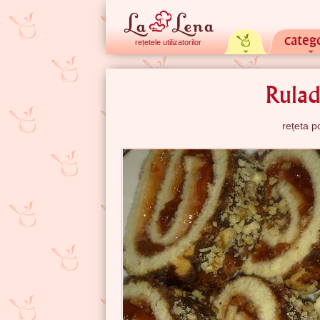
catego
rețetele utilizatorilor
Rula
rețeta p