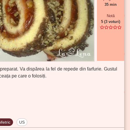
35 min
Notă
5
(
3
voturi)
e preparat. Va dispărea la fel de repede din farfurie. Gustul
eața pe care o folosiți.
Metric
US