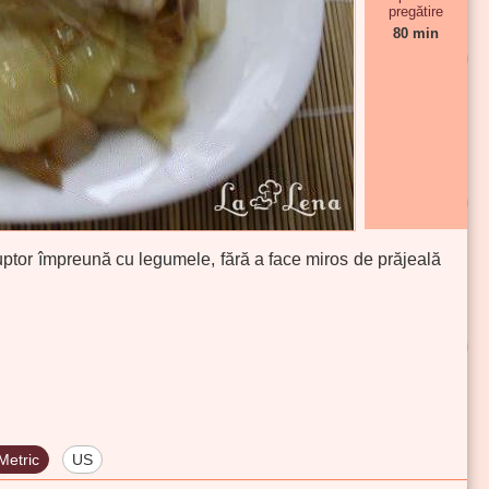
pregătire
80 min
cuptor împreună cu legumele, fără a face miros de prăjeală
Metric
US