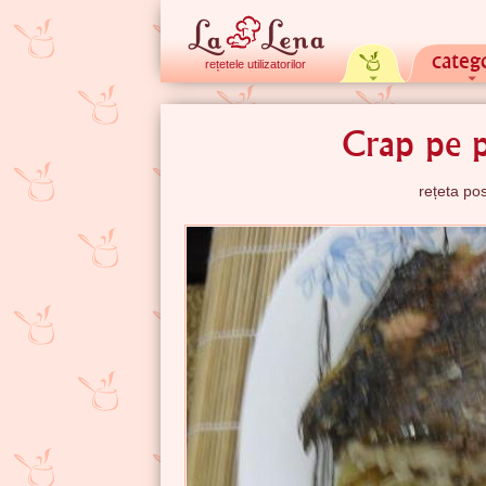
catego
rețetele utilizatorilor
Crap pe 
rețeta po