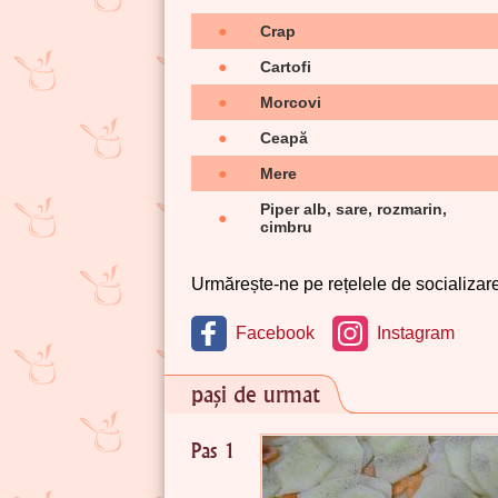
●
Crap
●
Cartofi
●
Morcovi
●
Ceapă
●
Mere
Piper alb, sare, rozmarin,
●
cimbru
Urmărește-ne pe rețelele de socializare 
Facebook
Instagram
pași de urmat
Pas 1