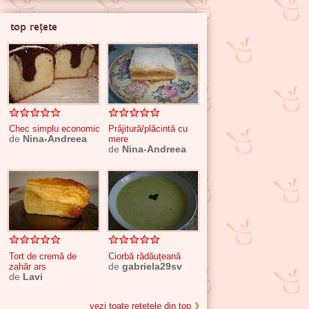
top rețete
Chec simplu economic
Prăjitură/plăcintă cu
de
Nina-Andreea
mere
de
Nina-Andreea
Tort de cremă de
Ciorbă rădăuțeană
zahăr ars
de
gabriela29sv
de
Lavi
vezi toate rețetele din top