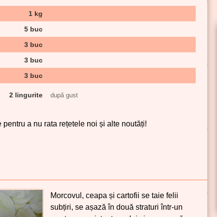
1 kg
5 buc
3 buc
3 buc
3 buc
2 lingurite
după gust
pentru a nu rata rețetele noi și alte noutăți!
Morcovul, ceapa și cartofii se taie felii
subțiri, se așază în două straturi într-un