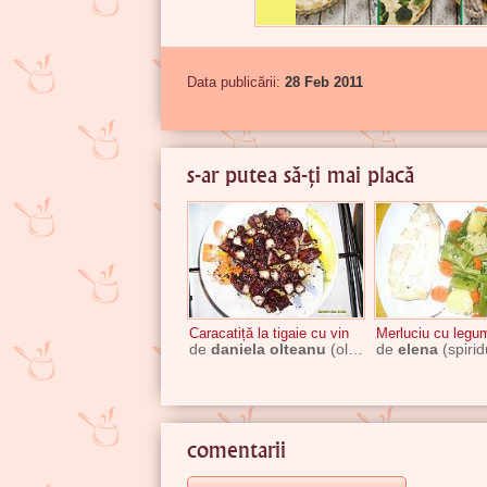
Data publicării:
28 Feb 2011
s-ar putea să-ți mai placă
Caracatiță la tigaie cu vin
Merluciu cu legu
de
daniela olteanu
(olteanu)
de
elena
(spiri
comentarii