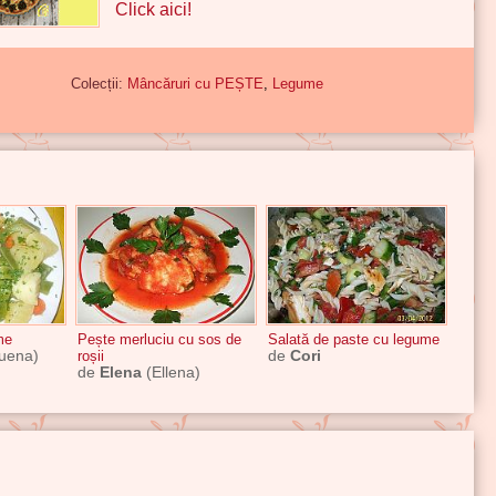
Click aici!
Colecții:
Mâncăruri cu PEȘTE
,
Legume
me
Pește merluciu cu sos de
Salată de paste cu legume
duena)
roșii
de
Cori
de
Elena
(Ellena)