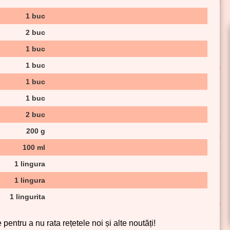
1 buc
2 buc
1 buc
1 buc
1 buc
1 buc
2 buc
200 g
100 ml
1 lingura
1 lingura
1 lingurita
pentru a nu rata rețetele noi și alte noutăți!