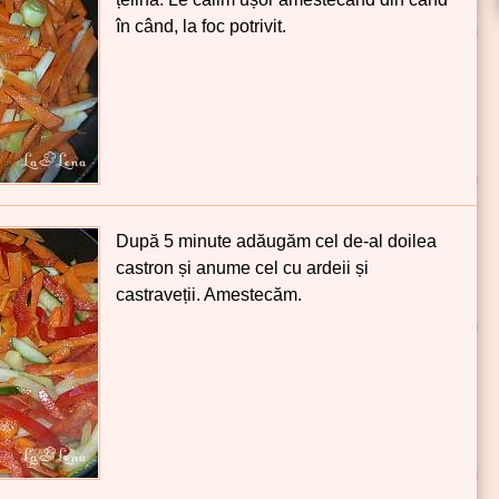
în când, la foc potrivit.
După 5 minute adăugăm cel de-al doilea
castron și anume cel cu ardeii și
castraveții. Amestecăm.