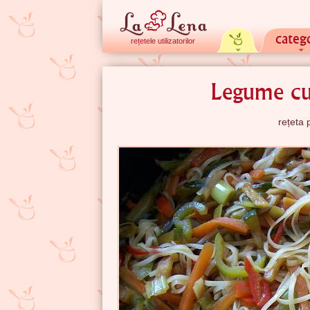
catego
rețetele utilizatorilor
Legume cu 
rețeta 