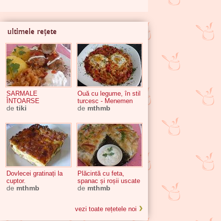
ultimele rețete
SARMALE
Ouă cu legume, în stil
ÎNTOARSE
turcesc - Menemen
de
tiki
de
mthmb
Dovlecei gratinați la
Plăcintă cu feta,
cuptor.
spanac și roșii uscate
de
mthmb
de
mthmb
vezi toate rețetele noi