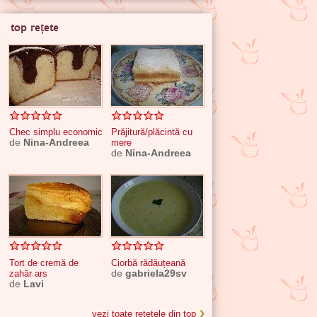
top rețete
Chec simplu economic
Prăjitură/plăcintă cu
de
Nina-Andreea
mere
de
Nina-Andreea
Tort de cremă de
Ciorbă rădăuțeană
zahăr ars
de
gabriela29sv
de
Lavi
vezi toate rețetele din top