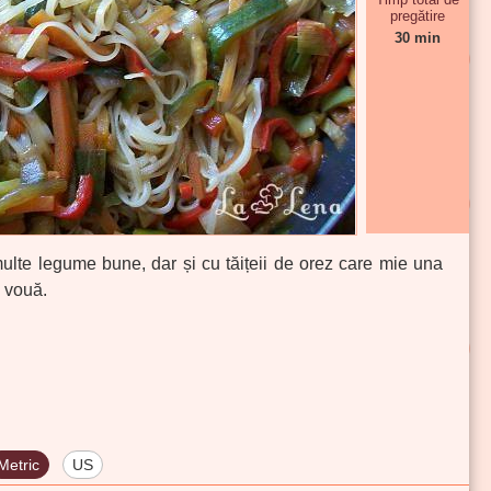
pregătire
30 min
ulte legume bune, dar și cu tăițeii de orez care mie una
i vouă.
Metric
US