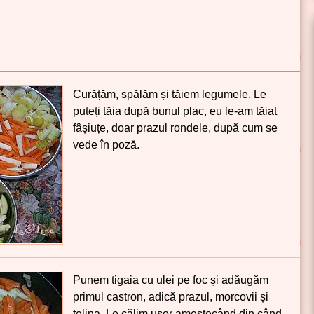
Curățăm, spălăm și tăiem legumele. Le
puteți tăia după bunul plac, eu le-am tăiat
fâșiuțe, doar prazul rondele, după cum se
vede în poză.
Punem tigaia cu ulei pe foc și adăugăm
primul castron, adică prazul, morcovii și
țelina. Le călim ușor amestecând din când