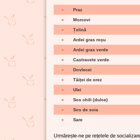
●
Praz
●
Morcovi
●
Țelină
●
Ardei gras roșu
●
Ardei gras verde
●
Castravete verde
●
Dovlecei
●
Tăiței de orez
●
Ulei
●
Sos chili (dulce)
●
Sos de soia
●
Sare
Urmărește-ne pe rețelele de socializare 