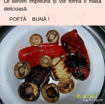
Le servim împreună și vor forma o masă
delicioasă.
POFTĂ BUNĂ !