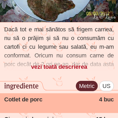
Dacă tot e mai sănătos să frigem carnea,
nu să o prăjim și să nu o consumăm cu
cartofi ci cu legume sau salată, eu m-am
conformat. Oricum nu consum carne de
porc decât de 2 ori pe an, dar de data asta
vezi toată descrierea
am avut poftă și am pregătit-o ok, cred.
ingrediente
Metric
US
Cotlet de porc
4 buc