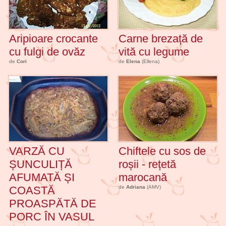
Aripioare crocante
Carne brezață de
cu fulgi de ovăz
vită cu legume
de
Cori
de
Elena
(Ellena)
VARZĂ CU
Chiftele cu sos de
ȘUNCULIȚĂ
roșii - rețetă
AFUMATĂ ȘI
marocană
COASTĂ
de
Adriana
(AMV)
PROASPĂTĂ DE
PORC ÎN VASUL