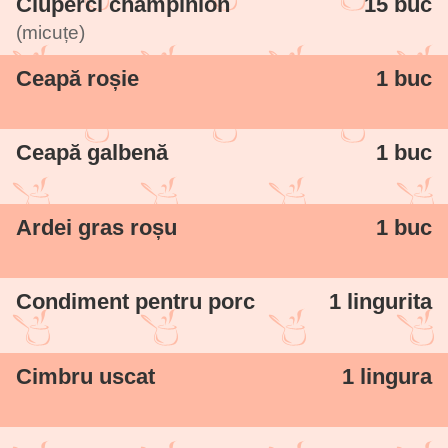
Ciuperci champinion
15 buc
(micuțe)
Ceapă roșie
1 buc
Ceapă galbenă
1 buc
Ardei gras roșu
1 buc
Condiment pentru porc
1 lingurita
Cimbru uscat
1 lingura