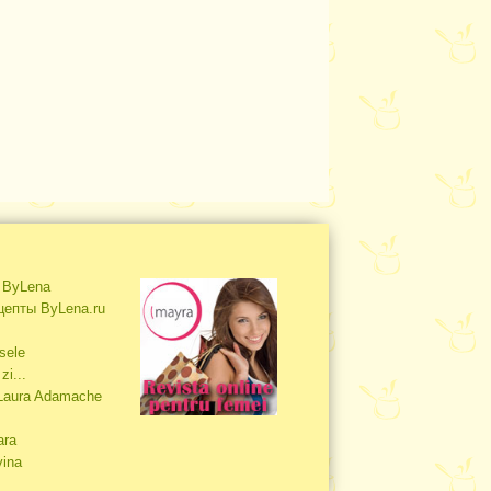
s ByLena
цепты ByLena.ru
sele
zi...
 Laura Adamache
ara
vina