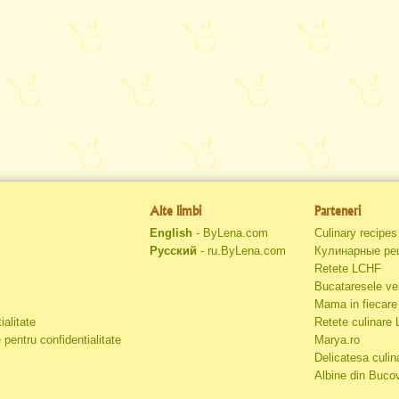
Alte limbi
Parteneri
English
- ByLena.com
Culinary recipe
Русский
- ru.ByLena.com
Кулинарные ре
Retete LCHF
Bucataresele ve
Mama in fiecare 
ialitate
Retete culinare
 pentru confidentialitate
Marya.ro
Delicatesa culin
Albine din Buco