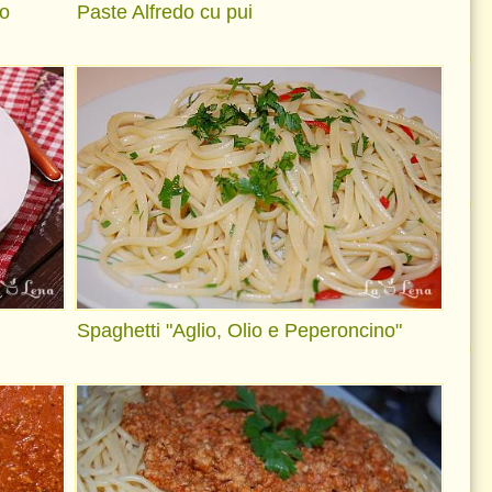
to
Paste Alfredo cu pui
Spaghetti "Aglio, Olio e Peperoncino"