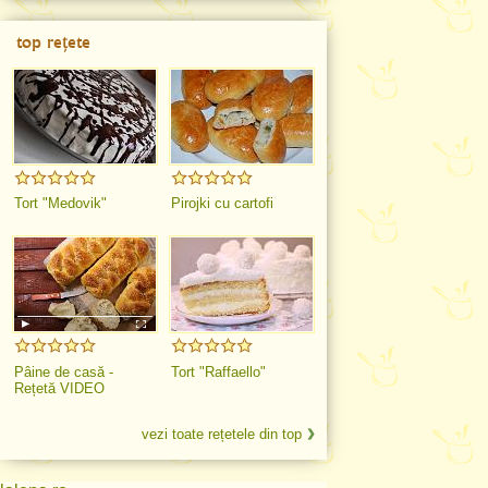
top rețete
Tort "Medovik"
Pirojki cu cartofi
Pâine de casă -
Tort "Raffaello"
Rețetă VIDEO
vezi toate rețetele din top