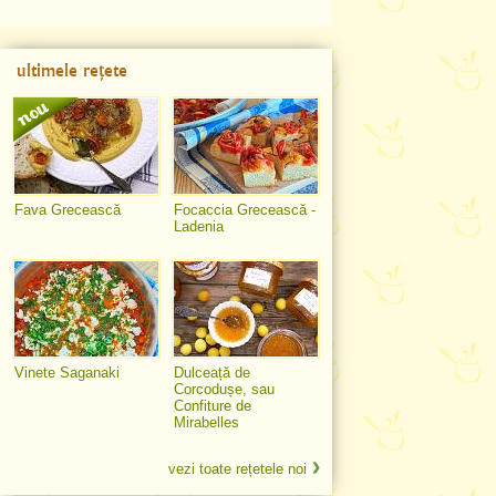
ultimele rețete
Fava Grecească
Focaccia Grecească -
Ladenia
Vinete Saganaki
Dulceață de
Corcodușe, sau
Confiture de
Mirabelles
vezi toate rețetele noi