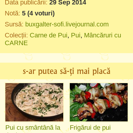
Data publicării:
29 Sep 2014
Notă:
5
(
4
voturi)
Sursă:
buxgalter-sofi.livejournal.com
Colecții:
Carne de Pui
,
Pui
,
Mâncăruri cu
CARNE
s-ar putea să-ți mai placă
Pui cu smântână la
Frigărui de pui