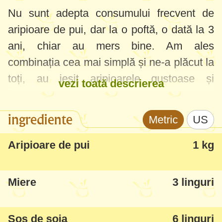
Nu sunt adepta consumului frecvent de
aripioare de pui, dar la o poftă, o dată la 3
ani, chiar au mers bine. Am ales
combinația cea mai simplă și ne-a plăcut la
toți, au ieșit aripioarele gustoase și
vezi toată descrierea
lipicioase.
ingrediente
Metric
US
Ca să am mai puține remușcări (știți voi
teoria, că aripioarele conțin multă piele,
Aripioare de pui
1 kg
grăsime, etc), am ales aripioare de pui
"fericiți", asta dacă mă întrebați de ce sunt
Miere
3 linguri
așa galbene în poze.
Sos de soia
6 linguri