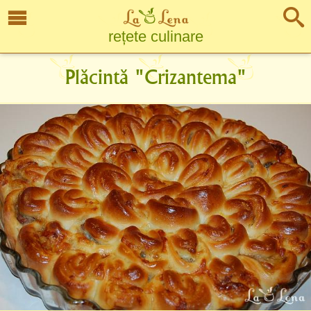
rețete culinare
Plăcintă "Crizantema"