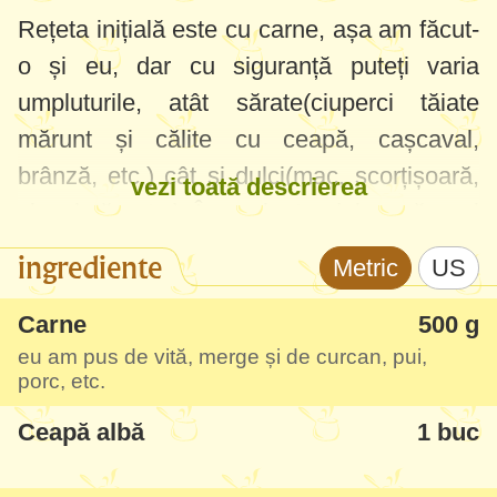
Rețeta inițială este cu carne, așa am făcut-
o și eu, dar cu siguranță puteți varia
umpluturile, atât sărate(ciuperci tăiate
mărunt și călite cu ceapă, cașcaval,
brânză, etc.) cât și dulci(mac, scorțișoară,
vezi toată descrierea
ciocolată, etc.) În varianta dulce să mai
adăugați puțin zahăr în aluat.
ingrediente
Metric
US
Mi-a plăcut mult modul de formare și mai
Carne
500 g
ales rezultatul final, aspectul este de nota
eu am pus de vită, merge și de curcan, pui,
porc, etc.
20 la fel și gustul. Este perfectă pentru a
impresiona musafirii sau familia la o masă
Ceapă albă
1 buc
ceva mai specială.