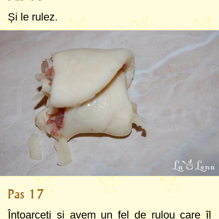
Și le rulez.
Pas 17
Întoarceți și avem un fel de rulou care îl