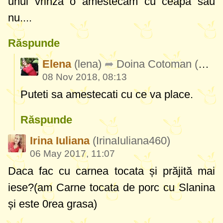
unul vrinza o amestecam cu ceapa sau
nu....
Răspunde
Elena
(lena)
Doina Cotoman
(DoinaCotoman308)
08 Nov 2018, 08:13
Puteti sa amestecati cu ce va place.
Răspunde
Irina Iuliana
(IrinaIuliana460)
06 May 2017, 11:07
Daca fac cu carnea tocata și prăjită mai
iese?(am Carne tocata de porc cu Slanina
și este 0rea grasa)