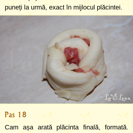
puneți la urmă, exact în mijlocul plăcintei.
Pas 18
Cam așa arată plăcinta finală, formată.