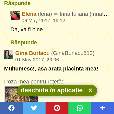
Răspunde
Elena
(lena)
Irina Iuliana
(IrinaIuliana460)
06 May 2017, 19:12
Da, va fi bine.
Răspunde
Gina Burlacu
(GinaBurlacu513)
01 May 2017, 23:06
Multumesc!, asa arata placinta mea!
Poza mea pentru rețetă:
deschide în aplicație