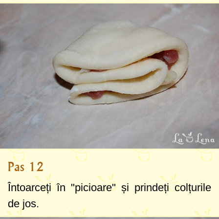
Pas 12
Întoarceți în "picioare" și prindeți colțurile
de jos.