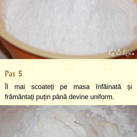
Pas 5
Îl mai scoateți pe masa înfăinată și
frământați puțin până devine uniform.