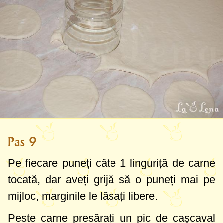
Pas 9
Pe fiecare puneți câte
1 linguriță
de carne
tocată, dar aveți grijă să o puneți mai pe
mijloc, marginile le lăsați libere.
Peste carne presărați un pic de cașcaval