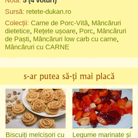
Notă:
5
(
4
voturi)
Sursă:
retete-dukan.ro
Colecții:
Carne de Porc-Vită
,
Mâncăruri
dietetice
,
Rețete ușoare
,
Porc
,
Mâncăruri
de Paști
,
Mâncăruri low carb cu carne
,
Mâncăruri cu CARNE
s-ar putea să-ți mai placă
Biscuiți melcișori cu
Legume marinate și