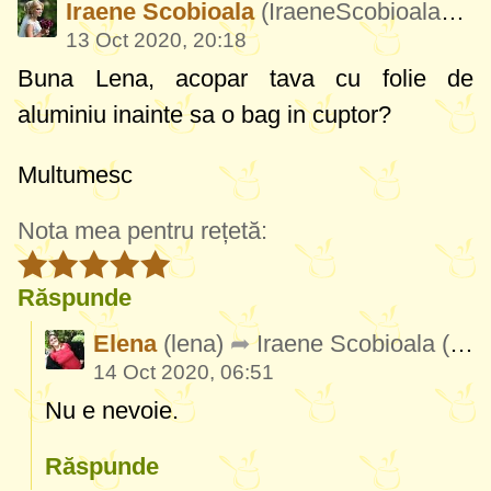
Iraene Scobioala
(IraeneScobioala495)
13 Oct 2020, 20:18
Buna Lena, acopar tava cu folie de
aluminiu inainte sa o bag in cuptor?
Multumesc
Nota mea pentru rețetă:
Răspunde
Elena
(lena)
Iraene Scobioala
(IraeneScobioala495)
14 Oct 2020, 06:51
Nu e nevoie.
Răspunde