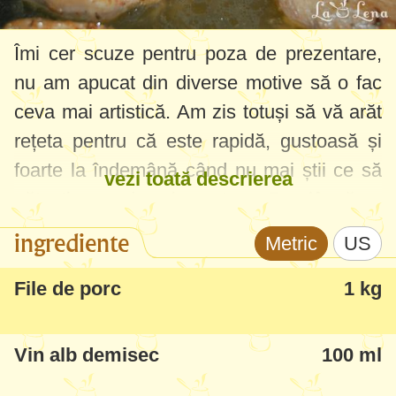
Îmi cer scuze pentru poza de prezentare,
nu am apucat din diverse motive să o fac
ceva mai artistică. Am zis totuși să vă arăt
rețeta pentru că este rapidă, gustoasă și
foarte la îndemână când nu mai știi ce să
vezi toată descrierea
gătești repede și gustos. Pe lângă o
garnitură de legume, este masa perfectă
ingrediente
Metric
US
pentru orice gurmand care se mai
gândește puțin și la siluetă :)
File de porc
1 kg
Puteți înlocui fileul și cu ceafă sau cotlet cu
Vin alb demisec
100 ml
os, cu pulpe/piept de pui.