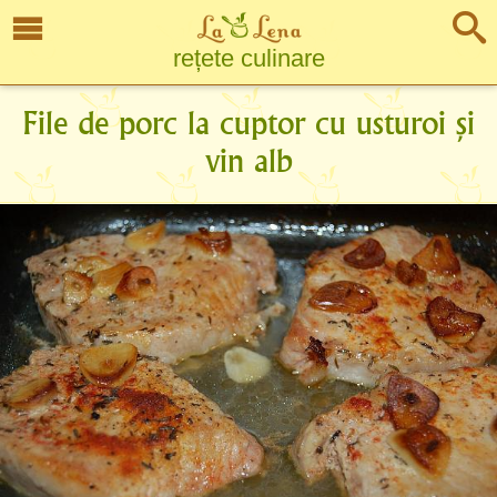
rețete culinare
File de porc la cuptor cu usturoi și
vin alb