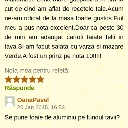
cut de cind am aflat de recetele tale.Acum
ne-am ridicat de la masa foarte gustos.Fiul
meu a pus nota excelent.Doar ca peste 30
de min am adaugat cartofi taiate felii in
tava.Si am facut salata cu varza si mazare
Verde.A fost un prinz pe nota 10!!!!!
Nota mea pentru rețetă:
Răspunde
OanaPavel
20 Jan 2015, 16:53
Se pune foaie de aluminiu pe fundul tavii?