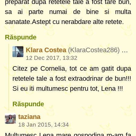
preparat dupa retetele tale a fost tare bun,
sa ai parte numai de bine si multa
sanatate.Astept cu nerabdare alte retete.
Răspunde
Klara Costea
(KlaraCostea286)
Co
12 Dec 2017, 13:32
Citez pe Cornelia, tot ce am gatit dupa
retetele tale a fost extraodrinar de bun!!!
Si eu iti multumesc pentru tot, Lena !!!
Răspunde
taziana
18 Jan 2015, 14:34
Multumesc Lena mare gospodina m-am fa