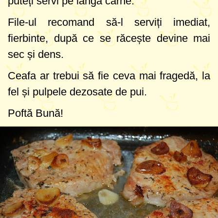
puteți servi pe lângă carne.
File-ul recomand să-l serviți imediat,
fierbinte, după ce se răcește devine mai
sec și dens.
Ceafa ar trebui să fie ceva mai fragedă, la
fel și pulpele dezosate de pui.
Poftă Bună!